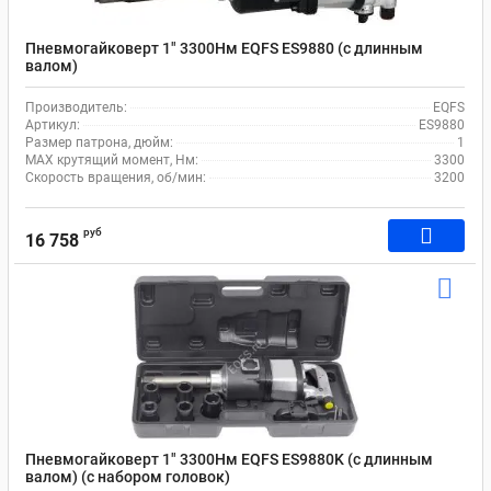
Пневмогайковерт 1" 3300Нм EQFS ES9880 (с длинным
валом)
Производитель:
EQFS
Артикул:
ES9880
Размер патрона, дюйм:
1
MAX крутящий момент, Нм:
3300
Скорость вращения, об/мин:
3200
руб
16 758
Пневмогайковерт 1" 3300Нм EQFS ES9880K (с длинным
валом) (с набором головок)