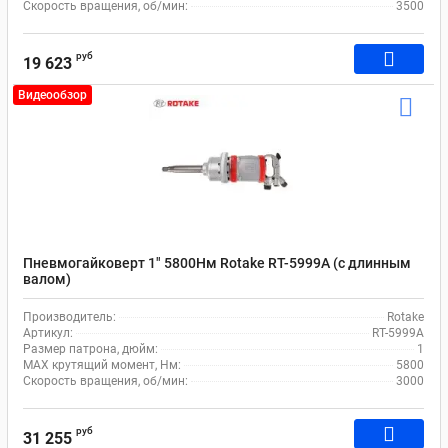
Скорость вращения, об/мин:
3500
руб
19 623
Видеообзор
Пневмогайковерт 1" 5800Нм Rotake RT-5999A (с длинным
валом)
Производитель:
Rotake
Артикул:
RT-5999A
Размер патрона, дюйм:
1
MAX крутящий момент, Нм:
5800
Скорость вращения, об/мин:
3000
руб
31 255