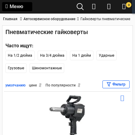
0
Меню
Главная
Автосервисное оборудование
Гайковерты пневматические
Пневматические гайковерты
Часто ищут:
На 1/2 дюйма
На 3/4 дюйма
На 1 дюйм
Ударные
Грузовые
Шиномонтажные
Фильтр
умолчанию
цене
По популярности