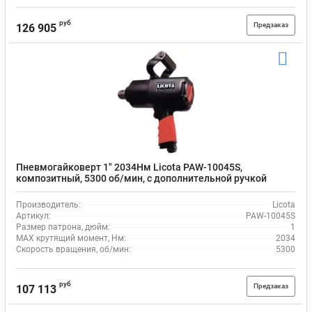
руб
Предзаказ
126 905
Пневмогайковерт 1" 2034Нм Licota PAW-10045S,
композитный, 5300 об/мин, с дополнительной ручкой
Производитель:
Licota
Артикул:
PAW-10045S
Размер патрона, дюйм:
1
MAX крутящий момент, Нм:
2034
Скорость вращения, об/мин:
5300
руб
Предзаказ
107 113