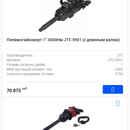
Пневмогайковерт 1" 3400Нм JTC 5901 (с длинным валом)
Производитель:
JTC
Артикул:
JTC-5901
Размер патрона, дюйм:
1
MAX крутящий момент, Нм:
3400
Скорость вращения, об/мин:
3700
руб
70 875