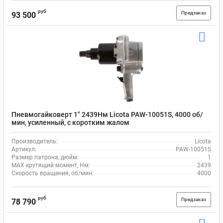
руб
Предзаказ
93 500
Пневмогайковерт 1" 2439Нм Licota PAW-10051S, 4000 об/
мин, усиленный, с коротким жалом
Производитель:
Licota
Артикул:
PAW-10051S
Размер патрона, дюйм:
1
MAX крутящий момент, Нм:
2439
Скорость вращения, об/мин:
4000
руб
Предзаказ
78 790