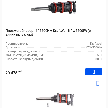
Пневмогайковерт 1" 5500Нм KraftWell KRW5500IW (с
длинным валом)
Производитель:
KraftWell
Артикул:
KRW5500IW
Размер патрона, дюйм:
1
MAX крутящий момент, Нм:
5500
Скорость вращения, об/мин:
3000
руб
29 478