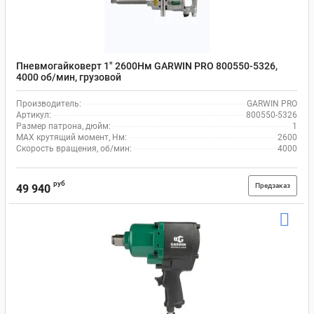
Пневмогайковерт 1" 2600Нм GARWIN PRO 800550-5326,
4000 об/мин, грузовой
Производитель:
GARWIN PRO
Артикул:
800550-5326
Размер патрона, дюйм:
1
MAX крутящий момент, Нм:
2600
Скорость вращения, об/мин:
4000
руб
Предзаказ
49 940