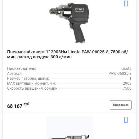
Пневмогайковерт 1" 2908Нм Licota PAW-06025-8, 7500 об/
мин, расход воздуха 300 л/мин
Производитель:
Licota
Артикул:
PAW-06025-8
Размер патрона, дюйм:
1
MAX крутящий момент, Нм:
2908
Скорость вращения, об/мин:
7500
руб
Предзаказ
68 167