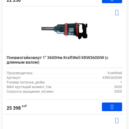
22 250
Пневмогайковерт 1" 3600Нм KraftWell KRW3600IW (с
длинным валом)
Производитель:
KraftWell
Артикул:
KRW3600IW
Размер патрона, дюйм:
1
MAX крутящий момент, Нм:
3600
Скорость вращения, об/мин:
3000
руб
25 398