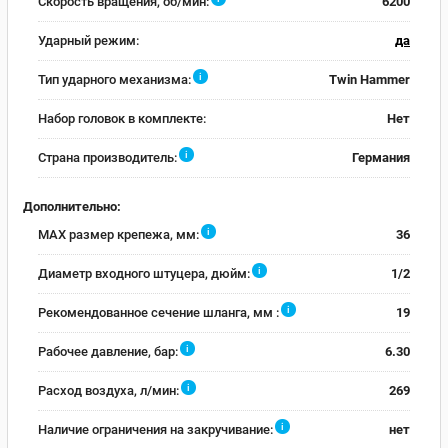
Скорость вращения, об/мин:
6200
Ударный режим:
да
i
Тип ударного механизма:
Twin Hammer
Набор головок в комплекте:
Нет
i
Страна производитель:
Германия
Дополнительно:
i
MAX размер крепежа, мм:
36
i
Диаметр входного штуцера, дюйм:
1/2
i
Рекомендованное сечение шланга, мм :
19
i
Рабочее давление, бар:
6.30
i
Расход воздуха, л/мин:
269
i
Наличие ограничения на закручивание:
нет