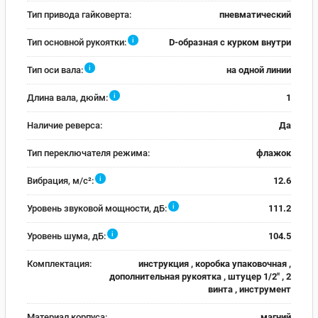
Тип привода гайковерта:
пневматический
i
Тип основной рукоятки:
D-образная с курком внутри
i
Тип оси вала:
на одной линии
i
Длина вала, дюйм:
1
Наличие реверса:
Да
Тип переключателя режима:
флажок
i
Вибрация, м/с²:
12.6
i
Уровень звуковой мощности, дБ:
111.2
i
Уровень шума, дБ:
104.5
Комплектация:
инструкция , коробка упаковочная ,
дополнительная рукоятка , штуцер 1/2" , 2
винта , инструмент
Материал корпуса:
магний