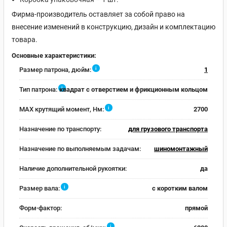
Фирма-производитель оставляет за собой право на
внесение изменений в конструкцию, дизайн и комплектацию
товара.
Основные характеристики:
i
Размер патрона, дюйм:
1
i
Тип патрона:
квадрат с отверстием и фрикционным кольцом
i
MAX крутящий момент, Нм:
2700
Назначение по транспорту:
для грузового транспорта
Назначение по выполняемым задачам:
шиномонтажный
Наличие дополнительной рукоятки:
да
i
Размер вала:
с коротким валом
Форм-фактор:
прямой
i