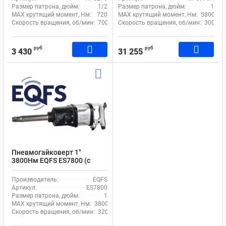
Размер патрона, дюйм:
1/2
Размер патрона, дюйм:
1
MAX крутящий момент, Нм:
720
MAX крутящий момент, Нм:
5800
Скорость вращения, об/мин:
7000
Скорость вращения, об/мин:
3000
руб
руб
3 430
31 255
Пневмогайковерт 1"
3800Нм EQFS ES7800 (с
длинным валом)
Производитель:
EQFS
Артикул:
ES7800
Размер патрона, дюйм:
1
MAX крутящий момент, Нм:
3800
Скорость вращения, об/мин:
3200