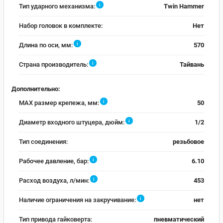
i
Тип ударного механизма:
Twin Hammer
Набор головок в комплекте:
Нет
i
Длина по оси, мм:
570
i
Страна производитель:
Тайвань
Дополнительно:
i
MAX размер крепежа, мм:
50
i
Диаметр входного штуцера, дюйм:
1/2
Тип соединения:
резьбовое
i
Рабочее давление, бар:
6.10
i
Расход воздуха, л/мин:
453
i
Наличие ограничения на закручивание:
нет
Тип привода гайковерта:
пневматический