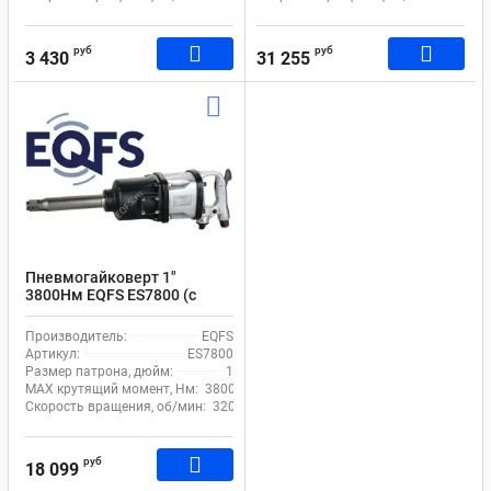
руб
руб
3 430
31 255
Пневмогайковерт 1"
3800Нм EQFS ES7800 (с
длинным валом)
Производитель:
EQFS
Артикул:
ES7800
Размер патрона, дюйм:
1
MAX крутящий момент, Нм:
3800
Скорость вращения, об/мин:
3200
руб
18 099