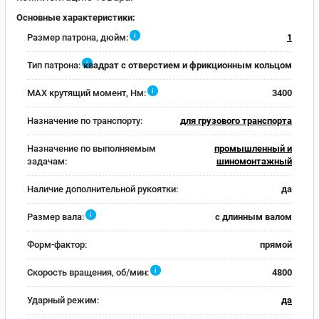
Основные характеристики:
i
Размер патрона, дюйм:
1
i
Тип патрона:
квадрат с отверстием и фрикционным кольцом
i
MAX крутящий момент, Нм:
3400
Назначение по транспорту:
для грузового транспорта
Назначение по выполняемым
промышленный и
задачам:
шиномонтажный
Наличие дополнительной рукоятки:
да
i
Размер вала:
с длинным валом
Форм-фактор:
прямой
i
Скорость вращения, об/мин:
4800
Ударный режим:
да