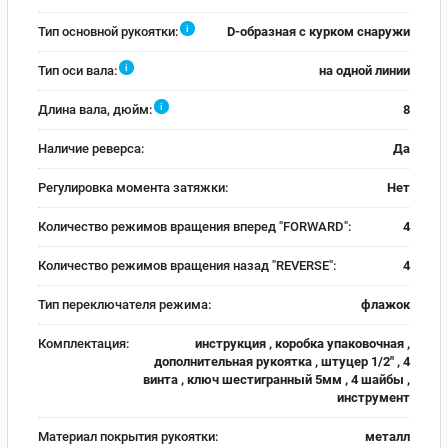
i
Тип основной рукоятки:
D-образная с курком снаружи
i
Тип оси вала:
на одной линии
i
Длина вала, дюйм:
8
Наличие реверса:
Да
Регулировка момента затяжки:
Нет
Количество режимов вращения вперед "FORWARD":
4
Количество режимов вращения назад "REVERSE":
4
Тип переключателя режима:
флажок
Комплектация:
инструкция , коробка упаковочная ,
дополнительная рукоятка , штуцер 1/2" , 4
винта , ключ шестигранный 5мм , 4 шайбы ,
инструмент
Материал покрытия рукоятки:
металл