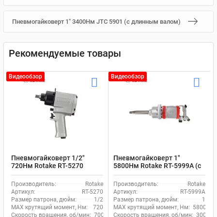
Пневмогайковерт 1" 3400Нм JTC 5901 (с длинным валом)
Рекомендуемые товары
Видеообзор
Видеообзор
Пневмогайковерт 1/2"
Пневмогайковерт 1"
720Нм Rotake RT-5270
5800Нм Rotake RT-5999A (с
длинным валом)
Производитель:
Rotake
Производитель:
Rotake
Артикул:
RT-5270
Артикул:
RT-5999A
Размер патрона, дюйм:
1/2
Размер патрона, дюйм:
1
MAX крутящий момент, Нм:
720
MAX крутящий момент, Нм:
5800
Скорость вращения, об/мин:
7000
Скорость вращения, об/мин:
3000