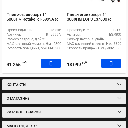
Пневмогайковерт 1"
Пневмогайковерт 1"
5800Нм Rotake RT-5999A (с
3800Нм EQFS ES7800 (с
длинным валом)
длинным валом)
Производитель:
Rotake
Производитель:
EQFS
Артикул:
RT-5999A
Артикул:
ES7800
Размер патрона, дюйм:
1
Размер патрона, дюйм:
1
MAX крутящий момент, Нм:
5800
MAX крутящий момент, Нм:
3800
Скорость вращения, об/мин:
3000
Скорость вращения, об/мин:
3200
руб
руб
31 255
18 099
КОНТАКТЫ
О МАГАЗИНЕ
КАТАЛОГ ТОВАРОВ
МЫ В СОЦСЕТЯХ: