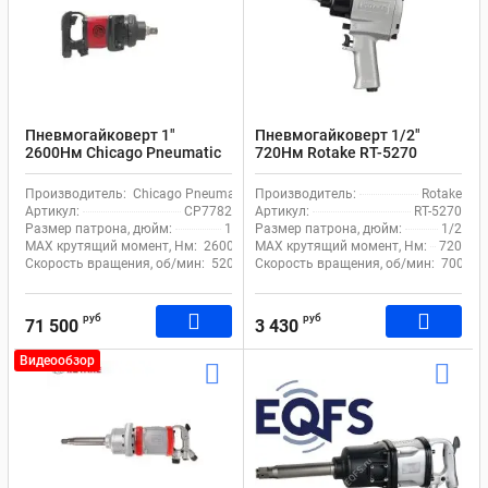
Пневмогайковерт 1"
Пневмогайковерт 1/2"
2600Нм Chicago Pneumatic
720Нм Rotake RT-5270
CP7782
Производитель:
Chicago Pneumatic
Производитель:
Rotake
Артикул:
CP7782
Артикул:
RT-5270
Размер патрона, дюйм:
1
Размер патрона, дюйм:
1/2
MAX крутящий момент, Нм:
2600
MAX крутящий момент, Нм:
720
Скорость вращения, об/мин:
5200
Скорость вращения, об/мин:
7000
руб
руб
71 500
3 430
Видеообзор