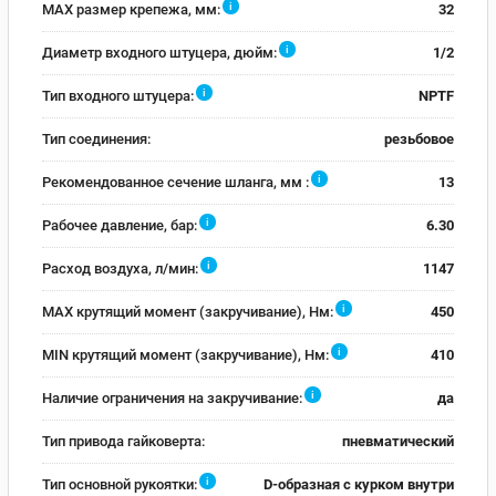
i
MAX размер крепежа, мм:
32
i
Диаметр входного штуцера, дюйм:
1/2
i
Тип входного штуцера:
NPTF
Тип соединения:
резьбовое
i
Рекомендованное сечение шланга, мм :
13
i
Рабочее давление, бар:
6.30
i
Расход воздуха, л/мин:
1147
i
MAX крутящий момент (закручивание), Нм:
450
i
MIN крутящий момент (закручивание), Нм:
410
i
Наличие ограничения на закручивание:
да
Тип привода гайковерта:
пневматический
i
Тип основной рукоятки:
D-образная с курком внутри