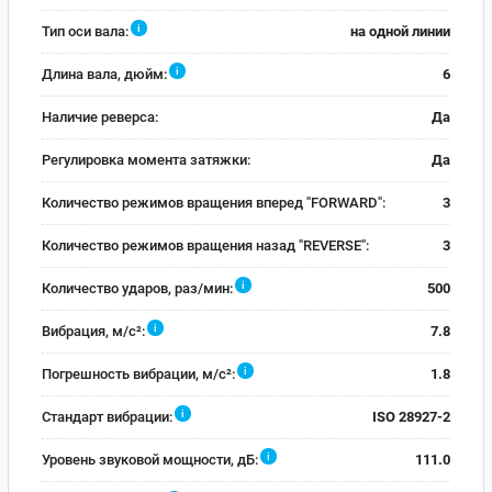
i
Тип оси вала:
на одной линии
i
Длина вала, дюйм:
6
Наличие реверса:
Да
Регулировка момента затяжки:
Да
Количество режимов вращения вперед "FORWARD":
3
Количество режимов вращения назад "REVERSE":
3
i
Количество ударов, раз/мин:
500
i
Вибрация, м/с²:
7.8
i
Погрешность вибрации, м/с²:
1.8
i
Стандарт вибрации:
ISO 28927-2
i
Уровень звуковой мощности, дБ:
111.0