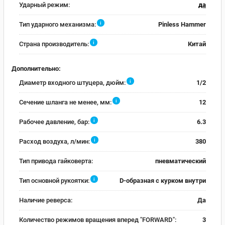
Ударный режим:
да
i
Тип ударного механизма:
Pinless Hammer
i
Страна производитель:
Китай
Дополнительно:
i
Диаметр входного штуцера, дюйм:
1/2
i
Сечение шланга не менее, мм:
12
i
Рабочее давление, бар:
6.3
i
Расход воздуха, л/мин:
380
Тип привода гайковерта:
пневматический
i
Тип основной рукоятки:
D-образная с курком внутри
Наличие реверса:
Да
Количество режимов вращения вперед "FORWARD":
3