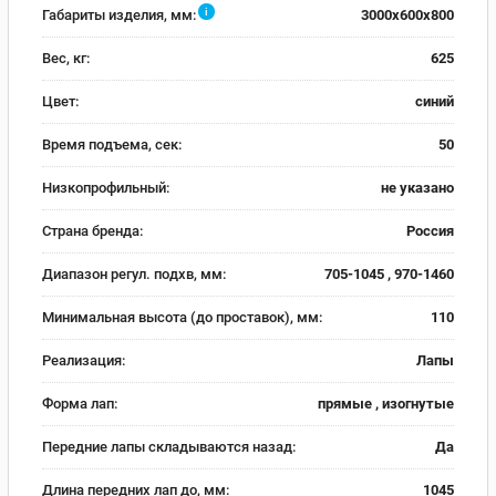
i
Габариты изделия, мм:
3000х600х800
Вес, кг:
625
Цвет:
синий
Время подъема, сек:
50
Низкопрофильный:
не указано
Страна бренда:
Россия
Диапазон регул. подхв, мм:
705-1045 , 970-1460
Минимальная высота (до проставок), мм:
110
Реализация:
Лапы
Форма лап:
прямые , изогнутые
Передние лапы складываются назад:
Да
Длина передних лап до, мм:
1045