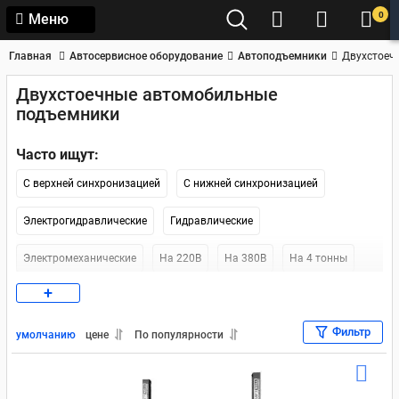
0
Меню
Главная
Автосервисное оборудование
Автоподъемники
Двухстоеч
Двухстоечные автомобильные
подъемники
Часто ищут:
С верхней синхронизацией
С нижней синхронизацией
Электрогидравлические
Гидравлические
Электромеханические
На 220В
На 380В
На 4 тонны
+
На 5 тонн
Двухстоечные подъемники Nordberg
Фильтр
Двухстоечные подъемники ATIS
умолчанию
цене
По популярности
Двухстоечные подъемники Launch