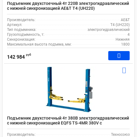
Подъемник двухстоечный 4т 220В электрогидравлический
с нижней синхронизацией AE&T T4 (UH220)
Производитель:
AE&T
Артикул:
T4 (UH220)
Тип подъемника:
электрогидравлический
Грузоподъемность, т:
4
Синхронизация:
Нижняя
Максимальная высота подъема, мм:
1800
руб
142 984
Подъемник двухстоечный 4т 380В электрогидравлический
с нижней синхронизацией EQFS TS-4MR 380V с
проставками
Производитель:
Техносоюз