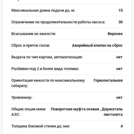
Максимальная длина подачи до, м:
15
Ограничение по продолжительности работы насоса:
30
Всасывание из емкости:
Верхнее
Сброс и приток газов:
Аварийный клапан на сброс
Выдача по чип-картам, автоматизация:
нет
Разбивки под 2 и более вида топлива:
нет
Ориентация емкости по максимальному
Горизонтальная
габариту:
Уровнемер:
нет
Общие опции мини
Поворотная муфта осевая , Держатель
АЗС:
пистолета
Толщина боковой стенки до, мм:
4