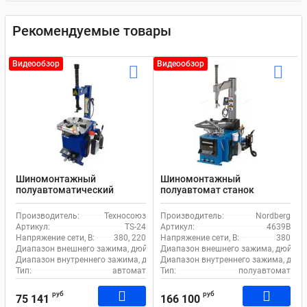
Рекомендуемые товары
Видеообзор
Видеообзор
Шиномонтажный
Шиномонтажный
полуавтоматический
полуавтомат станок
станок EQFS TS-24 для
Nordberg 4639B для
легкового транспорта
легкового и коммерческого
Производитель:
Техносоюз
Производитель:
Nordberg
транспорта
Артикул:
TS-24
Артикул:
4639B
Напряжение сети, В:
380, 220
Напряжение сети, В:
380
Диапазон внешнего зажима, дюйм:
11-21
Диапазон внешнего зажима, дюйм:
Диапазон внутреннего зажима, дюйм:
Диапазон внутреннего зажима, дюйм
12-24
Тип:
автомат
Тип:
полуавтомат
руб
руб
75 141
166 100