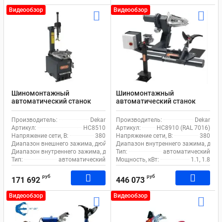
Видеообзор
Видеообзор
Шиномонтажный
Шиномонтажный
автоматический станок
автоматический станок
Dekar HC8510 для легкового
Dekar HC8910 для грузового
и коммерческого
транспорта
Производитель:
Dekar
Производитель:
Dekar
транспорта
Артикул:
HC8510
Артикул:
HC8910 (RAL 7016)
Напряжение сети, В:
380
Напряжение сети, В:
380
Диапазон внешнего зажима, дюйм:
10-22
Диапазон внутреннего зажима, дюйм
Диапазон внутреннего зажима, дюйм:
Тип:
12-24
автоматический
Тип:
автоматический
Мощность, кВт:
1.1, 1.8
руб
руб
171 692
446 073
Видеообзор
Видеообзор