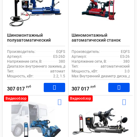
Шиномонтажный
Шиномонтажный
полуавтоматический
автоматический станок
станок EQFS ES-26D для
EQFS ES-26 для грузового
грузового транспорта
транспорта
Производитель:
EQFS
Производитель:
EQFS
Артикул:
ES-26D
Артикул:
ES-26
Напряжение сети, В:
380
Напряжение сети, В:
380
Диапазон внутреннего зажима, дюйм:
Тип:
14-26
автоматический
Тип:
автомат
Мощность, кВт:
3.0
Мощность, кВт:
2.2, 1.5
Max Внутренний диаметр диска, дюй
руб
руб
307 017
307 017
Видеообзор
Видеообзор