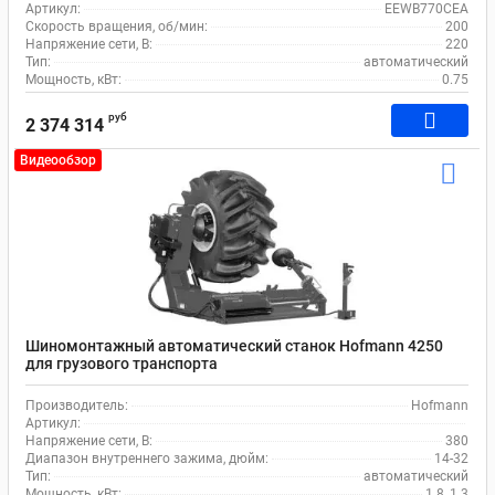
Артикул:
EEWB770CEA
Скорость вращения, об/мин:
200
Напряжение сети, В:
220
Тип:
автоматический
Мощность, кВт:
0.75
руб
2 374 314
Видеообзор
Шиномонтажный автоматический станок Hofmann 4250
для грузового транспорта
Производитель:
Hofmann
Артикул:
Напряжение сети, В:
380
Диапазон внутреннего зажима, дюйм:
14-32
Тип:
автоматический
Мощность, кВт:
1.8, 1.3