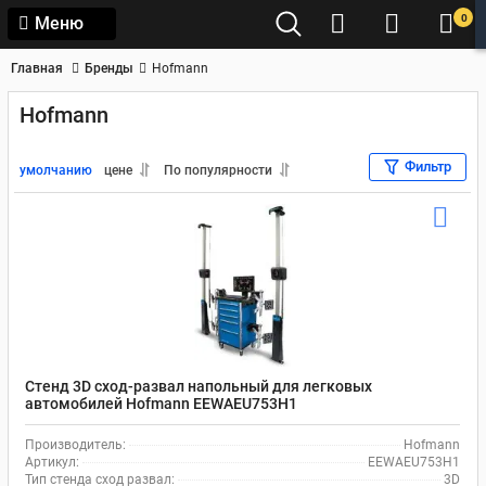
0
Меню
Главная
Бренды
Hofmann
Hofmann
Фильтр
умолчанию
цене
По популярности
Стенд 3D сход-развал напольный для легковых
автомобилей Hofmann EEWAEU753H1
Производитель:
Hofmann
Артикул:
EEWAEU753H1
Тип стенда сход развал:
3D