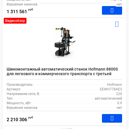
Взрывная накачка:
нет
руб
1 311 561
Видеообзор
Шиномонтажный автоматический станок Hofmann 8800S
для легкового и коммерческого транспорта с третьей
лапой
Производитель:
Hofmann
Артикул:
EEWH778AE3
Напряжение сети, В:
220
Тип:
автоматический
Мощность, кВт:
0.9
Взрывная накачка:
нет
руб
2 210 306