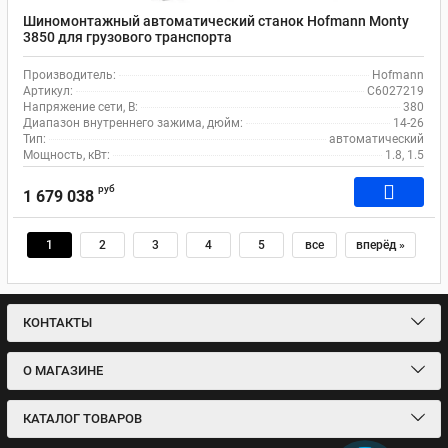
Шиномонтажный автоматический станок Hofmann Monty
3850 для грузового транспорта
Производитель:
Hofmann
Артикул:
C6027219
Напряжение сети, В:
380
Диапазон внутреннего зажима, дюйм:
14-26
Тип:
автоматический
Мощность, кВт:
1.8, 1.5
руб
1 679 038
1
2
3
4
5
все
вперёд »
КОНТАКТЫ
О МАГАЗИНЕ
КАТАЛОГ ТОВАРОВ