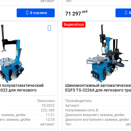
автомат
Тип:
руб
71 297
В корзину
В
Видеообзор
 полуавтоматический
Шиномонтажный автоматически
3022 для легкового
EQFS TS-3226A для легкового тр
Техносоюз
Производитель:
TS-3022
Артикул:
:
220, 380
Напряжение сети, В:
 зажима, дюйм:
11-21
Диапазон внешнего зажима, дюйм:
его зажима, дюйм:
12-24
Диапазон внутреннего зажима, дюйм:
автомат
Тип:
ав