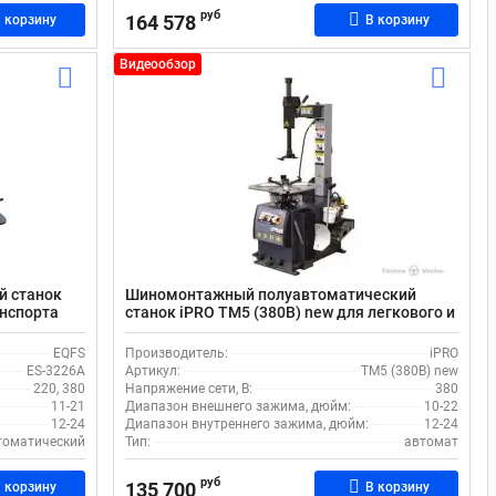
руб
164 578
 корзину
В корзину
Видеообзор
й станок
Шиномонтажный полуавтоматический
анспорта
станок iPRO TM5 (380В) new для легкового и
коммерческого транспорта
EQFS
Производитель:
iPRO
ES-3226A
Артикул:
TM5 (380В) new
220, 380
Напряжение сети, В:
380
11-21
Диапазон внешнего зажима, дюйм:
10-22
12-24
Диапазон внутреннего зажима, дюйм:
12-24
томатический
Тип:
автомат
руб
135 700
 корзину
В корзину