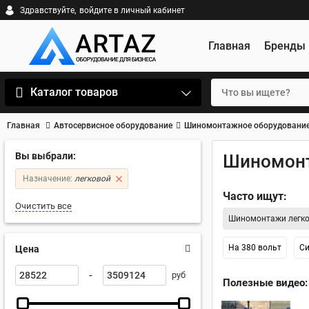
Здравствуйте,
войдите в личный кабинет
Главная
Бренды
Каталог товаров
Главная
Автосервисное оборудование
Шиномонтажное оборудовани
Вы выбрали:
Шиномонт
Назначение:
легковой
Часто ищут:
Очистить все
Шиномонтажи легк
На 380 вольт
Си
Цена
-
руб
Полезные видео: