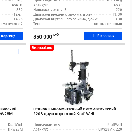
Nordberg
Производитель:
Nordberg
4641N
Артикул:
4637
380
Напряжение сети, В:
220
12-24
Диапазон внешнего зажима, дюйм:
13, 30
14-26
Диапазон внутреннего зажима, дюйм:
13-30
томатический
Тип:
автоматический
руб
850 000
 корзину
В корзину
Видеообзор
тический
Станок шиномонтажный автоматический
KRW28M
220В двухскоростной KraftWell
KRW28MR/220 серый
KraftWell
Производитель:
KraftWell
KRW28M
Артикул:
KRW28MR/220