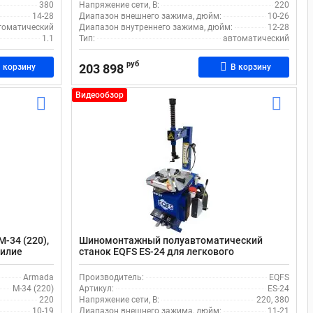
380
Напряжение сети, В:
220
14-28
Диапазон внешнего зажима, дюйм:
10-26
томатический
Диапазон внутреннего зажима, дюйм:
12-28
1.1
Тип:
автоматический
руб
203 898
 корзину
В корзину
Видеообзор
-34 (220),
Шиномонтажный полуавтоматический
силие
станок EQFS ES-24 для легкового
транспорта
Armada
Производитель:
EQFS
M-34 (220)
Артикул:
ES-24
220
Напряжение сети, В:
220, 380
10-19
Диапазон внешнего зажима, дюйм:
11-21