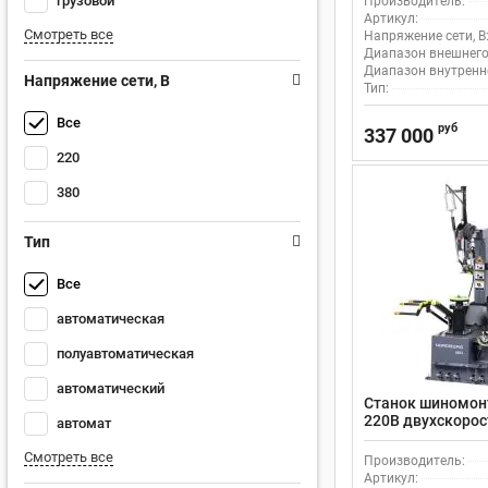
грузовой
Производитель:
Артикул:
Смотреть все
Напряжение сети, В
Диапазон внешнего
Диапазон внутренн
Напряжение сети, В
Тип:
Все
руб
337 000
220
380
Тип
Все
автоматическая
полуавтоматическая
автоматический
Станок шиномон
220В двухскорос
автомат
Nordberg 4633 с
Смотреть все
Производитель:
Артикул: