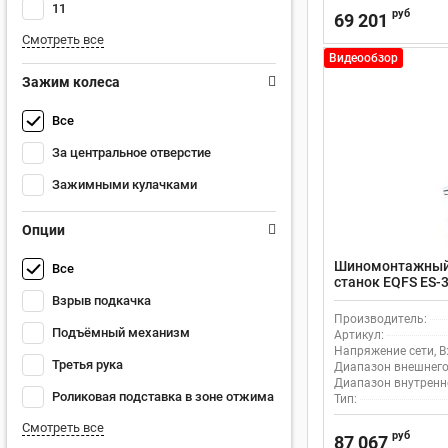
11
руб
69 201
Смотреть все
Видеообзор
Зажим колеса
Все
За центральное отверстие
Зажимными кулачками
Опции
Шиномонтажный
Все
станок EQFS ES-
транспорта
Взрыв подкачка
Производитель:
Подъёмный механизм
Артикул:
Напряжение сети, В
Третья рука
Диапазон внешнего
Диапазон внутренн
Роликовая подставка в зоне отжима
Тип:
Смотреть все
руб
87 067