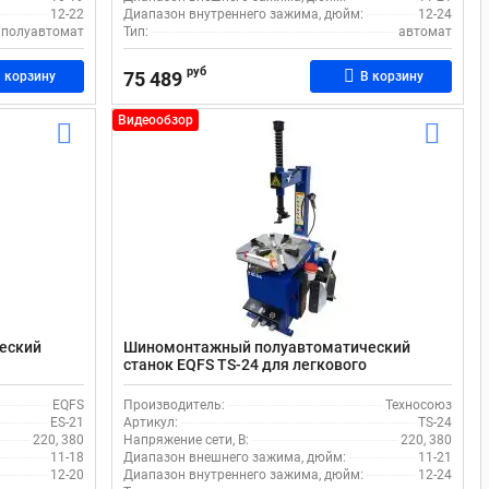
12-22
Диапазон внутреннего зажима, дюйм:
12-24
полуавтомат
Тип:
автомат
руб
75 489
 корзину
В корзину
Видеообзор
еский
Шиномонтажный полуавтоматический
станок EQFS TS-24 для легкового
транспорта
EQFS
Производитель:
Техносоюз
ES-21
Артикул:
TS-24
220, 380
Напряжение сети, В:
220, 380
11-18
Диапазон внешнего зажима, дюйм:
11-21
12-20
Диапазон внутреннего зажима, дюйм:
12-24