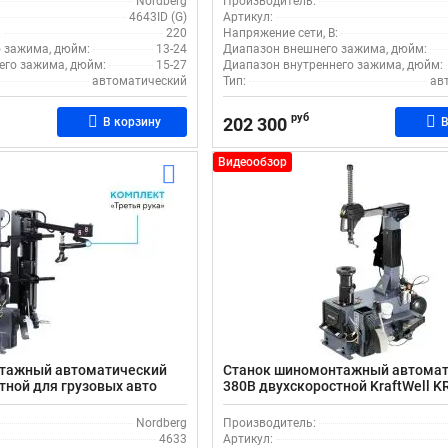
Nordberg
Производитель:
4643ID (G)
Артикул:
:
220
Напряжение сети, В:
 зажима, дюйм:
13-24
Диапазон внешнего зажима, дюйм:
его зажима, дюйм:
15-27
Диапазон внутреннего зажима, дюйм:
автоматический
Тип:
ав
руб
202 300
В корзину
В
Видеообзор
тажный автоматический
Станок шиномонтажный автома
тной для грузовых авто
380В двухскоростной KraftWell 
ерый
серый
Nordberg
Производитель:
4633
Артикул: