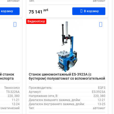
автомат
Тип:
автомат
руб
75 141
 корзину
В корзину
Видеообзор
й станок
Станок шиномонтажный ES-3923A (с
анспорта
бустером) полуавтомат со вспомогательной
рукой
Техносоюз
Производитель:
EQFS
TS-3226A
Артикул:
ES-3923A
220, 380
Напряжение сети, В:
220, 380
11-21
Диапазон внешнего зажима, дюйм:
12-21
12-24
Диапазон внутреннего зажима, дюйм:
13-25
томатический
Тип:
автомат