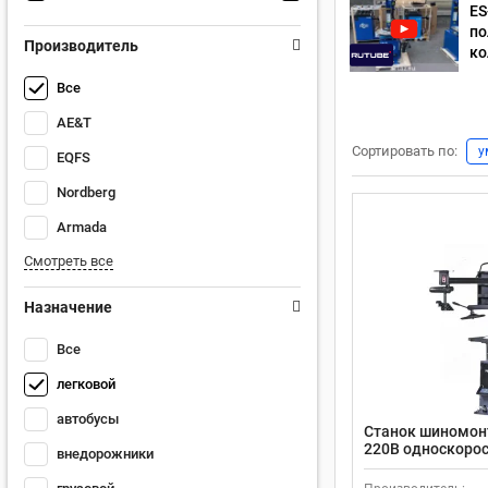
ES
по
Производитель
ко
Все
AE&T
Сортировать по:
у
EQFS
Nordberg
Armada
Смотреть все
Назначение
Все
легковой
автобусы
Станок шиномон
220В односкорос
внедорожники
серый