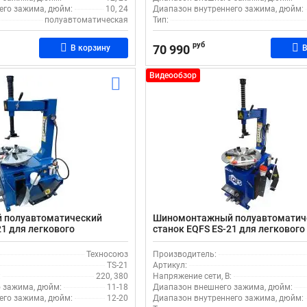
его зажима, дюйм:
10, 24
Диапазон внутреннего зажима, дюйм:
полуавтоматическая
Тип:
руб
70 990
В корзину
В
Видеообзор
 полуавтоматический
Шиномонтажный полуавтоматич
21 для легкового
станок EQFS ES-21 для легкового
транспорта
Техносоюз
Производитель:
TS-21
Артикул:
:
220, 380
Напряжение сети, В:
 зажима, дюйм:
11-18
Диапазон внешнего зажима, дюйм:
его зажима, дюйм:
12-20
Диапазон внутреннего зажима, дюйм: