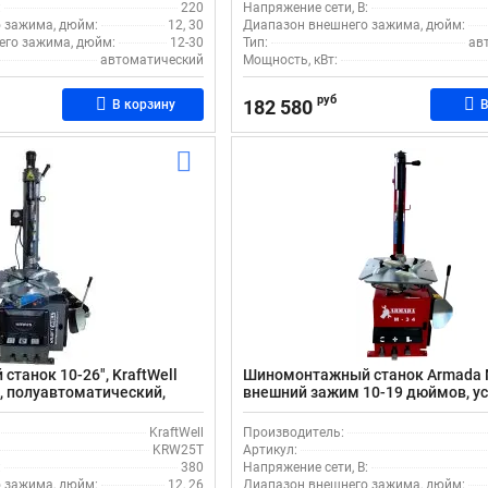
:
220
Напряжение сети, В:
 зажима, дюйм:
12, 30
Диапазон внешнего зажима, дюйм:
его зажима, дюйм:
12-30
Тип:
ав
автоматический
Мощность, кВт:
руб
182 580
В корзину
В
танок 10-26", KraftWell
Шиномонтажный станок Armada M
, полуавтоматический,
внешний зажим 10-19 дюймов, у
кВт
отжима 2500кг
KraftWell
Производитель:
KRW25T
Артикул:
:
380
Напряжение сети, В:
 зажима, дюйм:
12, 26
Диапазон внешнего зажима, дюйм: