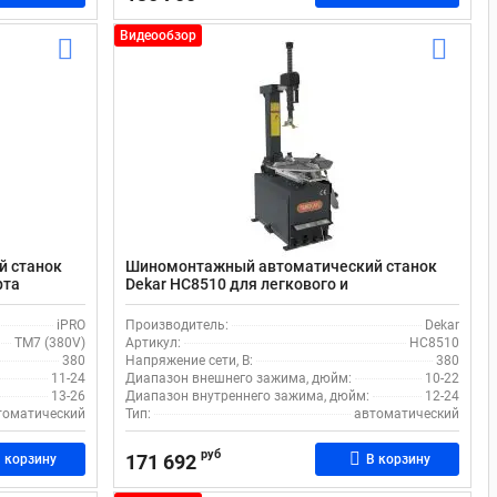
Видеообзор
й станок
Шиномонтажный автоматический станок
рта
Dekar HC8510 для легкового и
коммерческого транспорта
iPRO
Производитель:
Dekar
TM7 (380V)
Артикул:
HC8510
380
Напряжение сети, В:
380
11-24
Диапазон внешнего зажима, дюйм:
10-22
13-26
Диапазон внутреннего зажима, дюйм:
12-24
томатический
Тип:
автоматический
руб
171 692
 корзину
В корзину