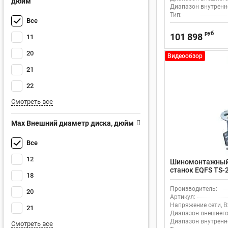
дюйм
Диапазон внутренн
Тип:
Все
руб
101 898
11
20
Видеообзор
21
22
Смотреть все
Max Внешний диаметр диска, дюйм
Все
12
Шиномонтажный
станок EQFS TS-
18
транспорта
Производитель:
20
Артикул:
Напряжение сети, В
21
Диапазон внешнего
Диапазон внутренн
Смотреть все