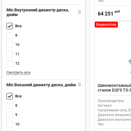
Тип:
Min Внутренний диаметр диска,
руб
64 251
дюйм
Видеообзор
Все
8
10
11
12
Смотреть все
Min Внешний диаметр диска, дюйм
Шиномонтажный
станок EQFS TS-
транспорта
Все
Производитель:
8
Артикул:
Напряжение сети, В
9
Диапазон внешнего
Диапазон внутренн
10
Тип: