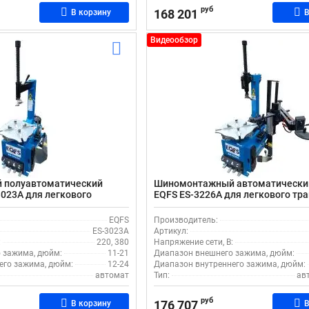
руб
168 201
В корзину
В
Видеообзор
 полуавтоматический
Шиномонтажный автоматически
3023A для легкового
EQFS ES-3226A для легкового тр
EQFS
Производитель:
ES-3023A
Артикул:
:
220, 380
Напряжение сети, В:
 зажима, дюйм:
11-21
Диапазон внешнего зажима, дюйм:
его зажима, дюйм:
12-24
Диапазон внутреннего зажима, дюйм:
автомат
Тип:
ав
руб
176 707
В корзину
В