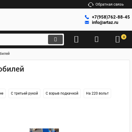
Обратная связь
+7(958)762-88-45
info@artaz.ru
0
билей
обилей
ие
С третьей рукой
С взрыв подкачкой
На 220 вольт