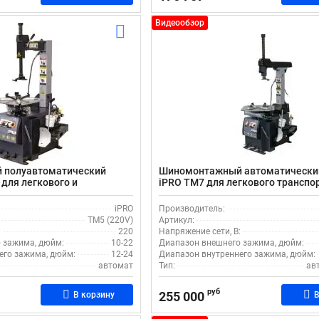
Видеообзор
 полуавтоматический
Шиномонтажный автоматически
 для легкового и
iPRO TM7 для легкового транспо
транспорта
iPRO
Производитель:
TM5 (220V)
Артикул:
:
220
Напряжение сети, В:
 зажима, дюйм:
10-22
Диапазон внешнего зажима, дюйм:
его зажима, дюйм:
12-24
Диапазон внутреннего зажима, дюйм:
автомат
Тип:
ав
руб
255 000
В корзину
В