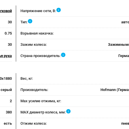
i
егковой
Напряжение сети, В:
i
30
Тип:
авт
0.75
Взрывная накачка:
30
Зажим колеса:
Зажимными
i
ья рука
Страна производитель:
Герма
0x1880
Вес, кг:
серый
Производитель:
Hofmann (Герма
2
Max усилие отжима, кг:
i
380
MAX диаметр колеса, мм:
есть
Отжим колеса:
пне