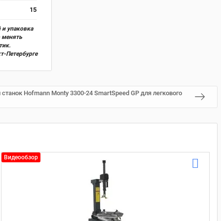
15
 и упаковка
о менять
тик.
кт-Петербурге
танок Hofmann Monty 3300-24 SmartSpeed GP для легкового
Видеообзор