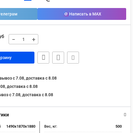
телеграм
Написать в MAX
уб
−
+
орзину
ывоз с 7.08, доставка c 8.08
08, доставка c 8.08
оз с 7.08, доставка c 8.08
тики
i
1490x1870x1880
Вес, кг:
500