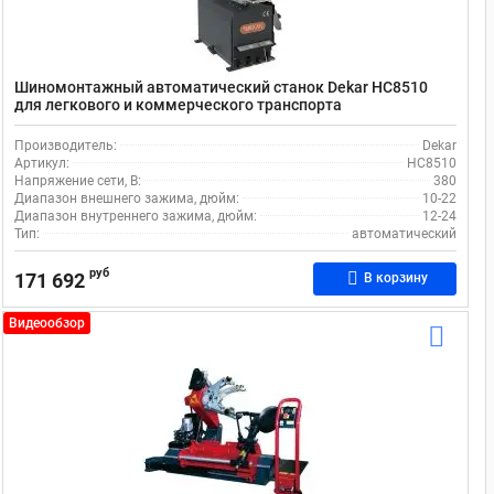
Шиномонтажный автоматический станок Dekar HC8510
для легкового и коммерческого транспорта
Производитель:
Dekar
Артикул:
HC8510
Напряжение сети, В:
380
Диапазон внешнего зажима, дюйм:
10-22
Диапазон внутреннего зажима, дюйм:
12-24
Тип:
автоматический
руб
171 692
В корзину
Видеообзор