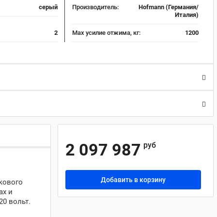
серый
Производитель:
Hofmann (Германия/
Италия)
2
Max усилие отжима, кг:
1200
2 097 987
руб
Добавить в корзину
кового
ах и
0 вольт.