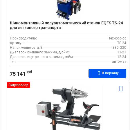
Шиномонтажный полуавтоматический станок EQFS TS-24
для легкового транспорта
Производитель:
Техносоюз
Артикул:
TS-24
Напряжение сети, В:
380, 220
Диапазон внешнего зажима, дюйм:
11-21
Диапазон внутреннего зажима, дюйм:
12-24
Тип:
автомат
руб
75 141
В корзину
Видеообзор