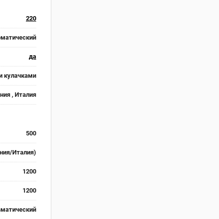
220
оматический
да
 кулачками
ния , Италия
500
ния/Италия)
1200
1200
вматический