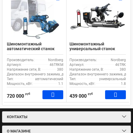
Шиномонтажный
Шиномонтажный
автоматический станок
универсальный станок
Nordberg 46TRKM для
Nordberg 46TRK для
грузового транспорта
грузового транспорта
Производитель:
Nordberg
Производитель:
Nordberg
Артикул:
46TRKM
Артикул:
46TRK
Напряжение сети, В:
380
Напряжение сети, В:
380
Диапазон внутреннего зажима, дюйм:
Диапазон внутреннего зажима, дюйм
13-26
Тип:
автоматический
Тип:
универсальный
Мощность, кВт:
1.1
Мощность, кВт:
1.8
руб
руб
720 000
439 000
КОНТАКТЫ
О МАГАЗИНЕ