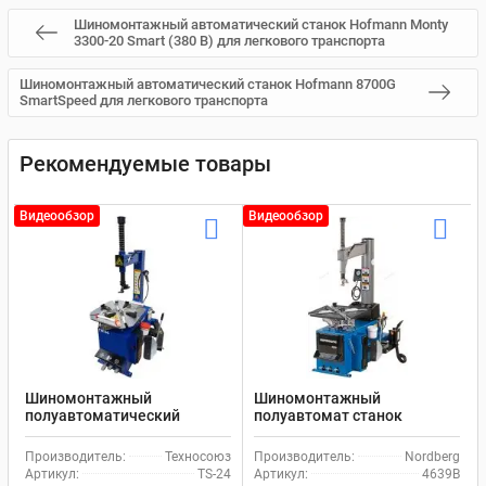
Шиномонтажный автоматический станок Hofmann Monty
3300-20 Smart (380 В) для легкового транспорта
Шиномонтажный автоматический станок Hofmann 8700G
SmartSpeed для легкового транспорта
Рекомендуемые товары
Видеообзор
Видеообзор
Шиномонтажный
Шиномонтажный
полуавтоматический
полуавтомат станок
станок EQFS TS-24 для
Nordberg 4639B для
легкового транспорта
легкового и коммерческого
Производитель:
Техносоюз
Производитель:
Nordberg
транспорта
Артикул:
TS-24
Артикул:
4639B