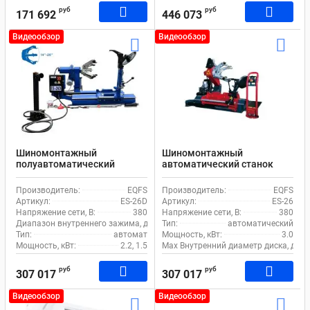
руб
руб
171 692
446 073
Видеообзор
Видеообзор
Шиномонтажный
Шиномонтажный
полуавтоматический
автоматический станок
станок EQFS ES-26D для
EQFS ES-26 для грузового
грузового транспорта
транспорта
Производитель:
EQFS
Производитель:
EQFS
Артикул:
ES-26D
Артикул:
ES-26
Напряжение сети, В:
380
Напряжение сети, В:
380
Диапазон внутреннего зажима, дюйм:
Тип:
14-26
автоматический
Тип:
автомат
Мощность, кВт:
3.0
Мощность, кВт:
2.2, 1.5
Max Внутренний диаметр диска, дюй
руб
руб
307 017
307 017
Видеообзор
Видеообзор