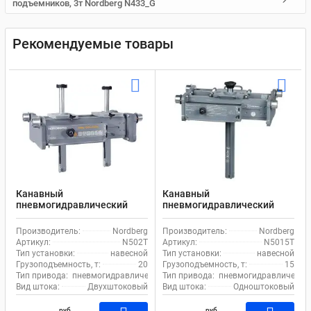
подъемников, 3т Nordberg N433_G
Рекомендуемые товары
Канавный
Канавный
пневмогидравлический
пневмогидравлический
навесной двухштоковый
подъемник 15 т, навесной
подъемник 20 т N502T
одноштоковый N5015T
Производитель:
Nordberg
Производитель:
Nordberg
Nordberg
Nordberg
Артикул:
N502T
Артикул:
N5015T
Тип установки:
навесной
Тип установки:
навесной
Грузоподъемность, т:
20
Грузоподъемность, т:
15
Тип привода:
пневмогидравлический
Тип привода:
пневмогидравлически
Вид штока:
Двухштоковый
Вид штока:
Одноштоковый
руб
руб