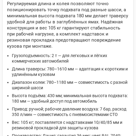
Регулируемая длина и колея позволяют точно
позиционировать точку подхвата под разные шасси, а
минимальная высота подхвата 180 мм делает траверсу
удобной для работы в заглублённых ямах. Надёжная
конструкция и вес 105 кг гарантируют стабильность
при рабочей нагрузке, а комплект надставок и
резиновая прокладка предотвращают повреждение
кузова при монтаже.
Грузоподъемность: 2 т — для легковых и лёгких
коммерческих автомобилей
Длина траверсы: 780–1610 мм — адаптация к коротким и
удлинённым кузовам
Диапазон колеи: 780–1180 мм — совместимость с разной
шириной шасси
Высота подъёма: 430 мм; минимальная высота подхвата:
180 мм — удобный доступ под автомобиль
Привод: ручной; рабочее давление воздуха: 7 бар, расход
350 л/мин — совместимость с пневмосистемами СТО
Вес: 105 кг; поставляется с надставками 10/40/85 мм и
резиновой прокладкой для защиты кузова
Производство: Дания; гарантия 36 мес; цвет RAL 7040;