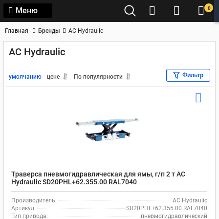
0
Меню
Главная
Бренды
AC Hydraulic
AC Hydraulic
Фильтр
умолчанию
цене
По популярности
Траверса пневмогидравлическая для ямы, г/п 2 т AC
Hydraulic SD20PHL+62.355.00 RAL7040
Производитель:
AC Hydraulic
Артикул:
SD20PHL+62.355.00 RAL7040
Тип привода:
пневмогидравлический