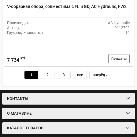
V-образная опора, совместима с FL и GD, AC Hydraulic, FW2
Производитель:
AC Hydraulic
Артикул:
9112700
Грузоподъемность, т:
10
руб
Предзаказ
7 734
1
2
3
все
вперёд »
КОНТАКТЫ
О МАГАЗИНЕ
КАТАЛОГ ТОВАРОВ