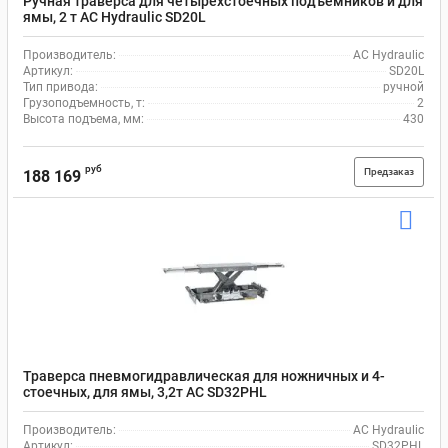
Ручная траверса для четырехстоечных подъёмников и для
ямы, 2 т AC Hydraulic SD20L
Производитель:
AC Hydraulic
Артикул:
SD20L
Тип привода:
ручной
Грузоподъемность, т:
2
Высота подъема, мм:
430
руб
Предзаказ
188 169
Траверса пневмогидравлическая для ножничных и 4-
стоечных, для ямы, 3,2т AC SD32PHL
Производитель:
AC Hydraulic
Артикул:
SD32PHL