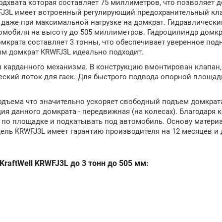
хвата которая составляет 75 миллиметров, что позволяет д
J3L имеет встроенный регулирующий предохранительный кла
даже при максимальной нагрузке на домкрат. Гидравлическ
омобиля на высоту до 505 миллиметров. Гидроцилиндр домк
мкрата составляет 3 тонны, что обеспечивает уверенное под
ым домкрат KRWFJ3L идеально подходит.
и карданного механизма. В конструкцию вмонтирован клапан,
кий лоток для гаек. Для быстрого подвода опорной площадк
дъема что значительно ускоряет свободный подъем домкрата
я данного домкрата - передвижная (на колесах). Благодаря 
по площадке и подкатывать под автомобиль. Основу материа
дель KRWFJ3L имеет гарантию производителя на 12 месяцев и
raftWell KRWFJ3L до 3 тонн до 505 мм: