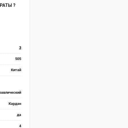
РАТЫ ?
3
505
Китай
равлический
Кардан
да
4