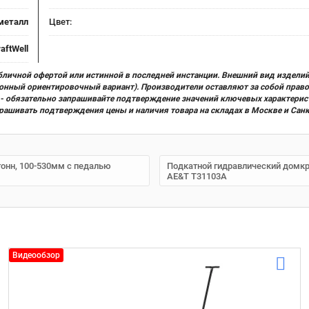
металл
Цвет:
aftWell
бличной офертой или истинной в последней инстанции. Внешний вид изделий
ционный ориентировочный вариант). Производители оставляют за собой прав
х) - обязательно запрашивайте подтверждение значений ключевых характерис
прашивать подтверждения цены и наличия товара на складах в Москве и Сан
тонн, 100-530мм с педалью
Подкатной гидравлический домкра
AE&T T31103A
Видеообзор