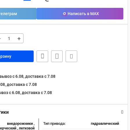
телеграм
Написать в MAX
−
+
орзину
ывоз с 6.08, доставка c 7.08
08, доставка c 7.08
оз с 6.08, доставка c 7.08
тики
внедорожники ,
Тип привода:
гидравлический
рческий , легковой