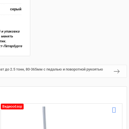
серый
 и упаковка
о менять
тик.
кт-Петербурге
т до 2.5 тонн, 80-365мм с педалью и поворотной рукоятью
Видеообзор