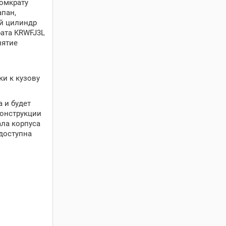
омкрату
пан,
ий цилиндр
рата KRWFJ3L
нятие
и к кузову
 и будет
конструкции
ла корпуса
 доступна