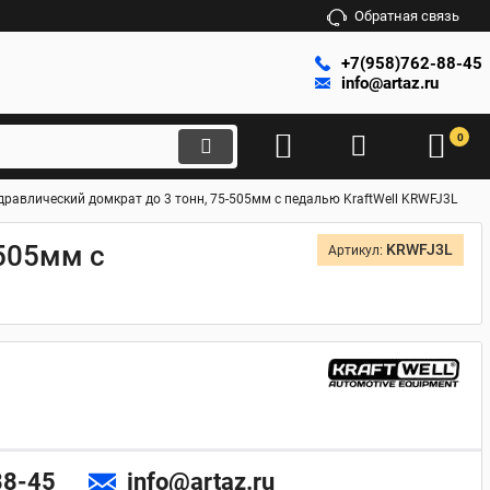
Обратная связь
+7(958)762-88-45
info@artaz.ru
0
авлический домкрат до 3 тонн, 75-505мм с педалью KraftWell KRWFJ3L
505мм с
KRWFJ3L
Артикул:
88-45
info@artaz.ru