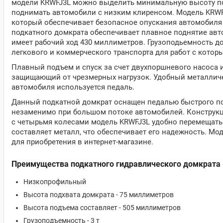
модели KRWFJ3L можно выделить минимальную высоту под
поднимать автомобили с низким клиренсом. Модель KRWF
который обеспечивает безопасное опускания автомобиля 
подкатного домкрата обеспечивает плавное поднятие авт
имеет рабочий ход 430 миллиметров. Грузоподьемность до
легкового и коммерческого транспорта для работ с котор
Плавный подъем и спуск за счет двухпоршневого насоса 
защищающий от чрезмерных нагрузок. Удобный металличес
автомобиля используется педаль.
Данный подкатной домкрат оснащен педалью быстрого по
незаменимо при большом потоке автомобилей. Конструкци
с четырьмя колесами модель KRWFJ3L удобно перемещать 
составляет металл, что обеспечивает его надежность. Мо
для приобретения в интернет-магазине.
Преимущества подкатного гидравлического домкрата K
Низкопрофильный
Высота подхвата домкрата - 75 миллиметров
Высота подъема составляет - 505 миллиметров
Грузоподъемность - 3 т