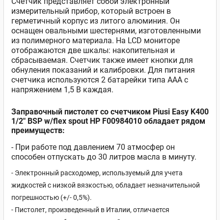
Счетчик представляет собой электронный
измерительный прибор, который встроен в
герметичный корпус из литого алюминия. Он
оснащен овальными шестернями, изготовленными
из полимерного материала. На LCD мониторе
отображаются две шкалы: накопительная и
сбрасываемая. Счетчик также имеет кнопки для
обнуления показаний и калибровки. Для питания
счетчика используются 2 батарейки типа ААА с
напряжением 1,5 В каждая.
Заправочный пистолет со счетчиком
Piusi Easy K400
1/2" BSP w/flex spout HP F00984010
обладает рядом
преимуществ:
- При работе под давлением 70 атмосфер он
способен отпускать до 30 литров масла в минуту.
- Электронный расходомер, используемый для учета
жидкостей с низкой вязкостью, обладает незначительной
погрешностью (+/- 0,5%).
- Пистолет, произведенный в Италии, отличается