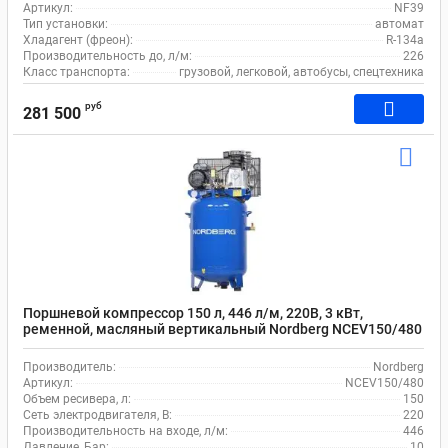
Артикул:
NF39
Тип установки:
автомат
Хладагент (фреон):
R-134a
Производительность до, л/м:
226
Класс транспорта:
грузовой, легковой, автобусы, спецтехника
руб
281 500
Поршневой компрессор 150 л, 446 л/м, 220В, 3 кВт,
ременной, масляный вертикальный Nordberg NCEV150/480
Производитель:
Nordberg
Артикул:
NCEV150/480
Объем ресивера, л:
150
Сеть электродвигателя, В:
220
Производительность на входе, л/м:
446
Давление, Бар:
10