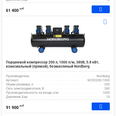
руб
61 400
Поршневой компрессор 200 л, 1000 л/м, 380В, 5.8 кВт,
коаксиальный (прямой), безмасляный Nordberg
NCEO200/1000
Производитель:
Nordberg
Артикул:
NCEO200/1000
Объем ресивера, л:
200
Сеть электродвигателя, В:
380
Производительность на входе, л/м:
1000
Давление, Бар:
10
руб
91 900