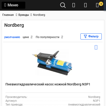
0
Меню
Главная
Бренды
Nordberg
Nordberg
Фильтр
умолчанию
цене
По популярности
Пневмогидравлический насос ножной Nordberg N3P1
Производитель:
Nordberg
Артикул:
N3P1
Тип привода:
пневмогидравлический