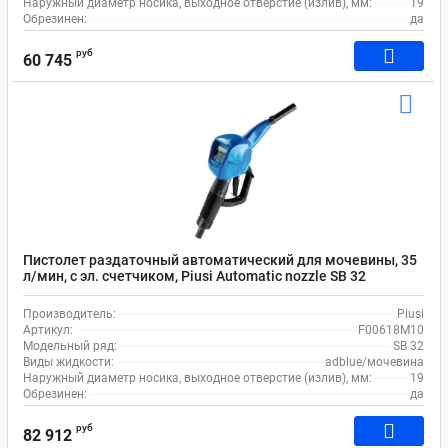
Наружный диаметр носика, выходное отверстие (излив), мм:
19
Обрезинен:
да
руб
60 745
Пистолет раздаточный автоматический для мочевины, 35
л/мин, с эл. cчетчиком, Piusi Automatic nozzle SB 32
Misf/Mag/Meter F00618M10
Производитель:
Piusi
Артикул:
F00618M10
Модельный ряд:
SB 32
Виды жидкости:
adblue/мочевина
Наружный диаметр носика, выходное отверстие (излив), мм:
19
Обрезинен:
да
руб
82 912