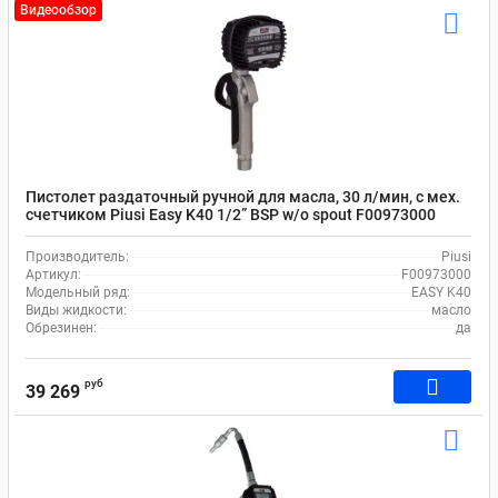
Видеообзор
Пистолет раздаточный ручной для масла, 30 л/мин, с мех.
cчетчиком Piusi Easy K40 1/2” BSP w/o spout F00973000
Производитель:
Piusi
Артикул:
F00973000
Модельный ряд:
EASY K40
Виды жидкости:
масло
Обрезинен:
да
руб
39 269