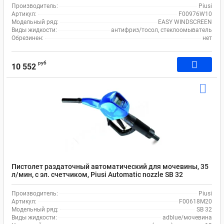
Производитель:
Piusi
Артикул:
F00976W10
Модельный ряд:
EASY WINDSCREEN
Виды жидкости:
антифриз/тосол, стеклоомыватель
Обрезинен:
нет
руб
10 552
Пистолет раздаточный автоматический для мочевины, 35
л/мин, с эл. cчетчиком, Piusi Automatic nozzle SB 32
Misf/Mag F00618M20
Производитель:
Piusi
Артикул:
F00618M20
Модельный ряд:
SB 32
Виды жидкости:
adblue/мочевина