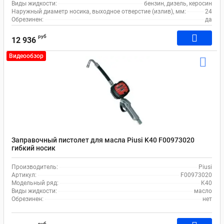
Виды жидкости:
бензин, дизель, керосин
Наружный диаметр носика, выходное отверстие (излив), мм:
24
Обрезинен:
да
руб
12 936
Видеообзор
Заправочный пистолет для масла Piusi K40 F00973020
гибкий носик
Производитель:
Piusi
Артикул:
F00973020
Модельный ряд:
K40
Виды жидкости:
масло
Обрезинен:
нет
руб