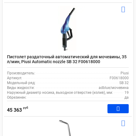
Пистолет раздаточный автоматический для мочевины, 35
л/мин, Piusi Automatic nozzle SB 32 F00618000
Производитель:
Piusi
Артикул:
F00618000
Модельный ряд:
SB 32
Виды жидкости:
adblue/мочевина
Наружный диаметр носика, выходное отверстие (излив), мм:
19
Обрезинен:
да
руб
45 363