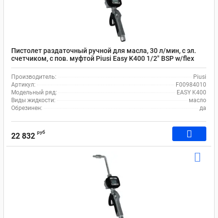
Пистолет раздаточный ручной для масла, 30 л/мин, с эл.
cчетчиком, с пов. муфтой Piusi Easy K400 1/2" BSP w/flex
spout HP F00984010
Производитель:
Piusi
Артикул:
F00984010
Модельный ряд:
EASY K400
Виды жидкости:
масло
Обрезинен:
да
руб
22 832