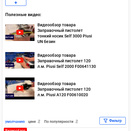
+
Заправочные пистолеты Piusi
Полезные видео:
Заправочные пистолеты БелАвтоКомплект (Белак)
Видеообзор товара
Заправочные пистолеты ZVA
Заправочный пистолет
тонкий носик Self 3000 Piusi
UN безин
Видеообзор товара
Заправочный пистолет 120
л.м. Piusi Self 2000 F00641130
Видеообзор товара
Заправочный пистолет 120
л.м. Piusi А120 F00610020
Фильтр
умолчанию
цене
По популярности
Видеообзор