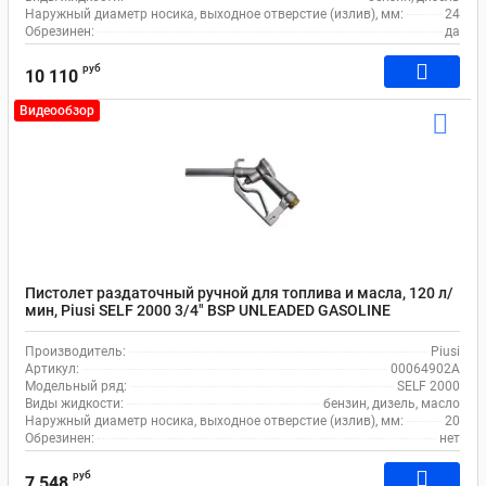
Наружный диаметр носика, выходное отверстие (излив), мм:
24
Обрезинен:
да
руб
10 110
Видеообзор
Пистолет раздаточный ручной для топлива и масла, 120 л/
мин, Piusi SELF 2000 3/4" BSP UNLEADED GASOLINE
00064902A
Производитель:
Piusi
Артикул:
00064902A
Модельный ряд:
SELF 2000
Виды жидкости:
бензин, дизель, масло
Наружный диаметр носика, выходное отверстие (излив), мм:
20
Обрезинен:
нет
руб
7 548