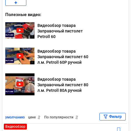
+
Заправочные пистолеты Piusi
Полезные видео:
Заправочные пистолеты БелАвтоКомплект (Белак)
Видеообзор товара
Заправочные пистолеты ZVA
Заправочный пистолет
Petroll 60
Видеообзор товара
Заправочный пистолет 60
л.м. Petroll 60P ручной
Видеообзор товара
Заправочный пистолет 80
л.м. Petroll 80А ручной
Фильтр
умолчанию
цене
По популярности
Видеообзор