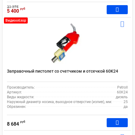
31 374
руб
5 400
Видеообзор
Заправочный пистолет со счетчиком и отсечкой 60K24
Производитель:
Petroll
Артикул:
60K24
Виды жидкости:
дизель
Наружный диаметр носика, выходное отверстие (излив), мм:
25
Обрезинен:
да
руб
8 684