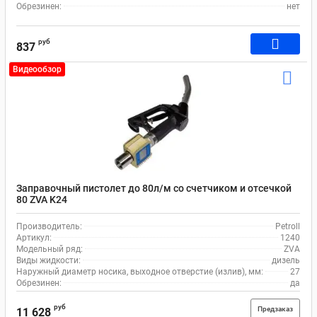
Обрезинен:
нет
руб
837
Видеообзор
Заправочный пистолет до 80л/м со счетчиком и отсечкой
80 ZVA K24
Производитель:
Petroll
Артикул:
1240
Модельный ряд:
ZVA
Виды жидкости:
дизель
Наружный диаметр носика, выходное отверстие (излив), мм:
27
Обрезинен:
да
руб
Предзаказ
11 628