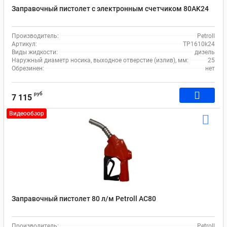
Заправочный пистолет с электронным счетчиком 80AK24
Производитель:
Petroll
Артикул:
TP1610k24
Виды жидкости:
дизель
Наружный диаметр носика, выходное отверстие (излив), мм:
25
Обрезинен:
нет
руб
7 115
Видеообзор
Заправочный пистолет 80 л/м Petroll AC80
Производитель:
Petroll