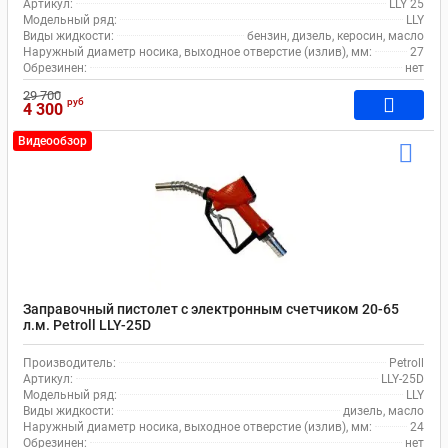
Артикул:
LLY 25
Модельный ряд:
LLY
Виды жидкости:
бензин, дизель, керосин, масло
Наружный диаметр носика, выходное отверстие (излив), мм:
27
Обрезинен:
нет
29 700
руб
4 300
Видеообзор
Заправочный пистолет с электронным счетчиком 20-65
л.м. Petroll LLY-25D
Производитель:
Petroll
Артикул:
LLY-25D
Модельный ряд:
LLY
Виды жидкости:
дизель, масло
Наружный диаметр носика, выходное отверстие (излив), мм:
24
Обрезинен:
нет