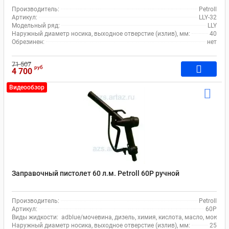
Производитель:
Petroll
Артикул:
LLY-32
Модельный ряд:
LLY
Наружный диаметр носика, выходное отверстие (излив), мм:
40
Обрезинен:
нет
71 507
руб
4 700
Видеообзор
Заправочный пистолет 60 л.м. Petroll 60P ручной
Производитель:
Petroll
Артикул:
60P
Виды жидкости:
adblue/мочевина, дизель, химия, кислота, масло, моющи
Наружный диаметр носика, выходное отверстие (излив), мм:
25