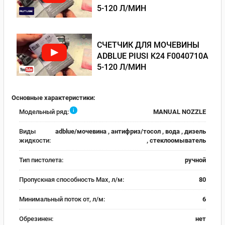
5-120 Л/МИН
СЧЕТЧИК ДЛЯ МОЧЕВИНЫ
ADBLUE PIUSI K24 F0040710A
5-120 Л/МИН
Основные характеристики:
i
Модельный ряд:
MANUAL NOZZLE
Виды
adblue/мочевина , антифриз/тосол , вода , дизель
жидкости:
, стеклоомыватель
Тип пистолета:
ручной
Пропускная способность Max, л/м:
80
Минимальный поток от, л/м:
6
Обрезинен:
нет