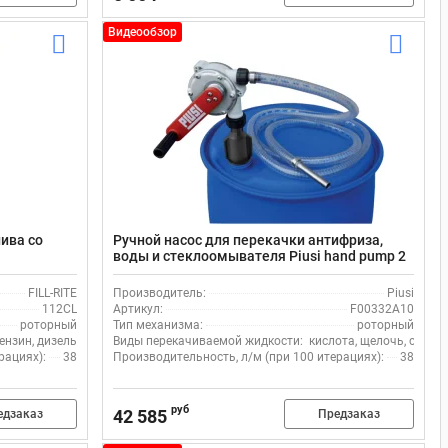
Видеообзор
ива со
Ручной насос для перекачки антифриза,
воды и стеклоомывателя Piusi hand pump 2
Buttress F00332A10
FILL-RITE
Производитель:
Piusi
112CL
Артикул:
F00332A10
роторный
Тип механизма:
роторный
ензин, дизель
Виды перекачиваемой жидкости:
кислота, щелочь, спирт
рациях):
38
Производительность, л/м (при 100 итерациях):
38
руб
42 585
едзаказ
Предзаказ