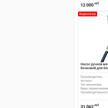
руб
12 000
Видеообзор
Насос ручной м
бочковой для бен
л/м, FILL-RITE 
Производитель:
Артикул:
Тип механизма:
Виды перекачиваем
Производительность
руб
31 062