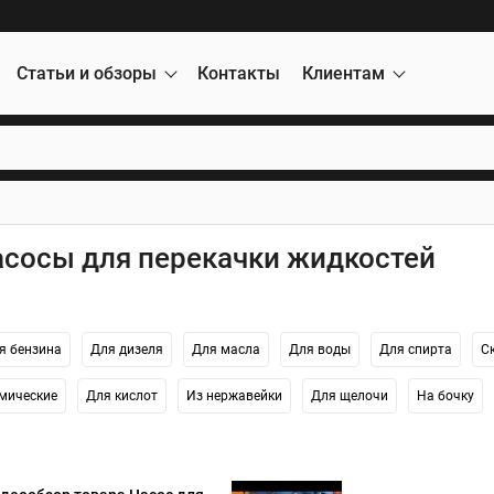
Статьи и обзоры
Контакты
Клиентам
асосы для перекачки жидкостей
я бензина
Для дизеля
Для масла
Для воды
Для спирта
С
мические
Для кислот
Из нержавейки
Для щелочи
На бочку