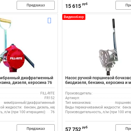
руб
15 615
Предзаказ
Пр
Видеообзор
ембранный диафрагменный
Насос ручной поршневой бочково
зина, дизеля, керосина 76
биодизеля, бензина, керосина и м
FR152, красный, алюминий
м, Piusi PM GPI Piston F0031600
FILL-RITE
Производитель:
FR152
Артикул:
мембранный/диафрагменный
Тип механизма:
поршнев
ой жидкости:
бензин, дизель, керосин
Виды перекачиваемой жидкости:
бенз
, л/м (при 100 итерациях):
76
Производительность, л/м (при 100 ите
руб
57 752
Предзаказ
Пр