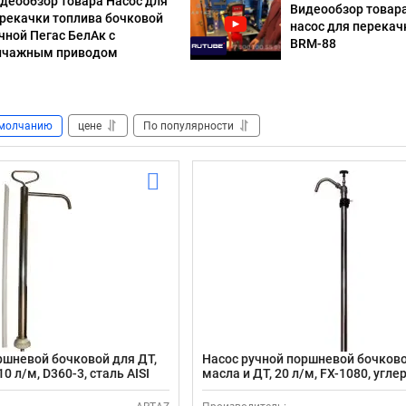
деообзор товара Насос для
Видеообзор товар
рекачки топлива бочковой
насос для перекач
чной Пегас БелАк с
BRM-88
ычажным приводом
молчанию
цене
По популярности
ршневой бочковой для ДТ,
Насос ручной поршневой бочков
0 л/м, D360-3, сталь AISI
масла и ДТ, 20 л/м, FX-1080, угл
пропилен
сталь и NBR