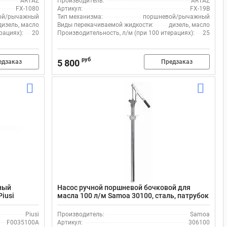
ARTAZ
Производитель:
ARTAZ
FX-1080
Артикул:
FX-19B
ой/рычажный
Тип механизма:
поршневой/рычажный
дизель, масло
Виды перекачиваемой жидкости:
дизель, масло
рациях):
20
Производительность, л/м (при 100 итерациях):
25
руб
5 800
едзаказ
Предзаказ
ный
Насос ручной поршневой бочковой для
Piusi
масла 100 л/м Samoa 30100, сталь, патрубок
760 мм, для бочек 60 л
Piusi
Производитель:
Samoa
F0035100A
Артикул:
306100