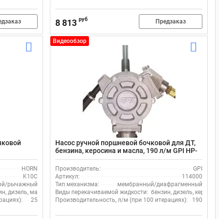
руб
8 813
едзаказ
Предзаказ
Видеообзор
чковой
Насос ручной поршневой бочковой для ДТ,
бензина, керосина и масла, 190 л/м GPI HP-
100-NUL 114000-5, алюминий/сталь/
пластик, рукав 2.5 м
HORN
Производитель:
GPI
K10C
Артикул:
114000
ой/рычажный
Тип механизма:
мембранный/диафрагменный
ин, дизель, масло
Виды перекачиваемой жидкости:
бензин, дизель, керосин
рациях):
25
Производительность, л/м (при 100 итерациях):
190