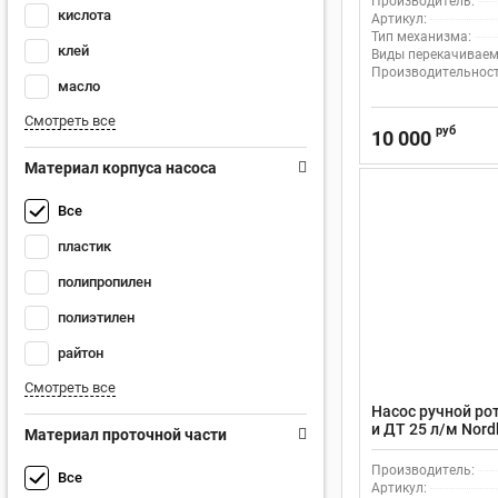
Производитель:
кислота
Артикул:
Тип механизма:
клей
Виды перекачиваем
Производительность
масло
Смотреть все
руб
10 000
Материал корпуса насоса
Все
пластик
полипропилен
полиэтилен
райтон
Смотреть все
Насос ручной ро
и ДТ 25 л/м Nor
Материал проточной части
Производитель:
Все
Артикул: