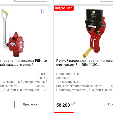
Видеообзор
 перекачки топлива Fill-rite
Ручной насос для перекачки топл
ный диафрагменный
счетчиком Fill-Rite 112CL
FILL-RITE
Производитель:
FR150
Артикул:
мембранный/диафрагменный
Тип механизма:
ой жидкости:
бензин
Виды перекачиваемой жидкости:
б
, л/м (при 100 итерациях):
75
Производительность, л/м (при 100 ите
руб
58 200
Предзаказ
Пр