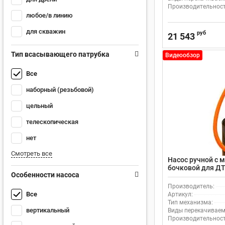
Производительность
любое/в линию
для скважин
руб
21 543
Тип всасывающего патрубка
Видеообзор
Все
наборный (резьбовой)
цельный
телескопическая
нет
Смотреть все
Насос ручной с 
бочковой для ДТ
Особенности насоса
BRM-8880 34050
Производитель:
Все
Артикул:
Тип механизма:
вертикальный
Виды перекачиваем
Производительность