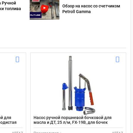
а Ручной
Обзор на насос со счетчиком
ки топлива
Petroll Gamma
ой для
Насос ручной поршневой бочковой для
еродистая
масла и ДТ, 25 л/м, FX-19B, для бочек
объемом от 50 до 205