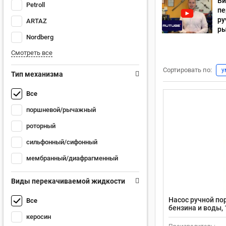
Ви
Petroll
пе
ру
ARTAZ
р
Nordberg
Смотреть все
Сортировать по:
у
Тип механизма
Все
поршневой/рычажный
роторный
сильфонный/сифонный
мембранный/диафрагменный
Виды перекачиваемой жидкости
Насос ручной по
Все
бензина и воды, 1
304/витон/поли
керосин