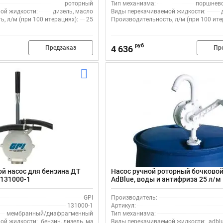
роторный
Тип механизма:
поршнев
ой жидкости:
дизель, масло
Виды перекачиваемой жидкости:
, л/м (при 100 итерациях):
25
Производительность, л/м (при 100 ите
руб
4 636
Предзаказ
Пр
й насос для бензина ДТ
Насос ручной роторный бочковой
 131000-1
AdBlue, воды и антифриза 25 л/м 
rotative hand pump F0033205A (F
пластик, белый
GPI
Производитель:
131000-1
Артикул:
мембранный/диафрагменный
Тип механизма:
ой жидкости:
бензин, дизель, масло
Виды перекачиваемой жидкости:
adbl