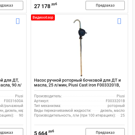
руб
27 178
едзаказ
Предзаказ
Видеообзор
й для ДТ,
Насос ручной роторный бочковой для ДТ и
асла, 90 л/
масла, 25 л/мин, Piusi Cast iron F0033201B,
A, алюминий
чугун и сталь
Piusi
Производитель:
Piusi
F0031600A
Артикул:
F0033201B
ой/рычажный
Тип механизма:
роторный
ин, дизель, керосин, масло
Виды перекачиваемой жидкости:
дизель, масло
рациях):
90
Производительность, л/м (при 100 итерациях):
25
руб
5 664
едзаказ
Предзаказ