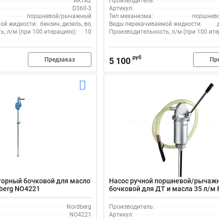
ARTAZ
Производитель:
D360-3
Артикул:
поршневой/рычажный
Тип механизма:
поршнев
ой жидкости:
бензин, дизель, вода
Виды перекачиваемой жидкости:
, л/м (при 100 итерациях):
10
Производительность, л/м (при 100 ите
руб
5 100
Предзаказ
Пр
торный бочковой для масло
Насос ручной поршневой/рычаж
dberg NO4221
бочковой для ДТ и масла 35 л/м 
F0035100A сталь, рукав 1.5 м
Nordberg
Производитель:
NO4221
Артикул: