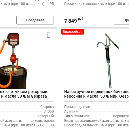
, л/м (при 100 итерациях):
95
Производительность, л/м (при 100 ите
руб
7 849
Предзаказ
Пр
Видеообзор
мех. счетчиком роторный
Насос ручной поршневой бочково
 и масла 30 л/м Gespasa
керосина и масла, 50 л/мин, Ges
04010, алюминий, самовсасыва
Gespasa
Производитель:
34050
Артикул:
роторный
Тип механизма:
поршнев
ой жидкости:
дизель, масло
Виды перекачиваемой жидкости:
дизе
, л/м (при 100 итерациях):
30
Производительность, л/м (при 100 ите