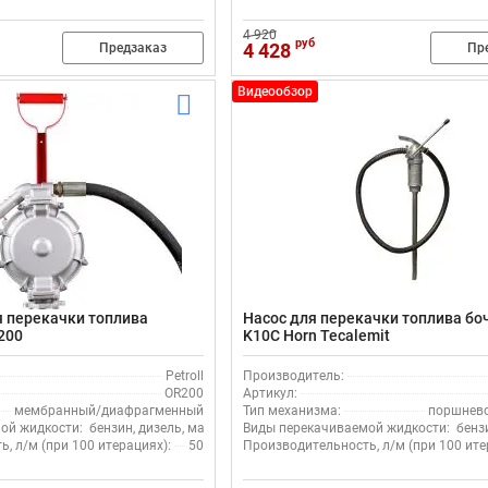
4 920
руб
4 428
Предзаказ
Пр
Видеообзор
я перекачки топлива
Насос для перекачки топлива бо
200
K10C Horn Tecalemit
Petroll
Производитель:
OR200
Артикул:
мембранный/диафрагменный
Тип механизма:
поршнев
ой жидкости:
бензин, дизель, масло
Виды перекачиваемой жидкости:
бенз
, л/м (при 100 итерациях):
50
Производительность, л/м (при 100 ите