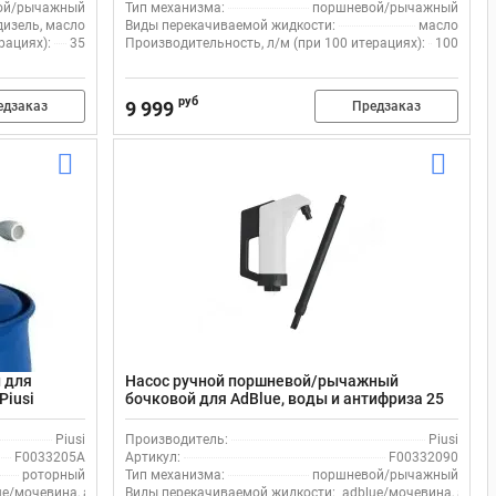
ой/рычажный
Тип механизма:
поршневой/рычажный
дизель, масло
Виды перекачиваемой жидкости:
масло
рациях):
35
Производительность, л/м (при 100 итерациях):
100
руб
9 999
едзаказ
Предзаказ
 для
Насос ручной поршневой/рычажный
Piusi
бочковой для AdBlue, воды и антифриза 25
0033205B)
л/м Piusi F00332090, пластик
Piusi
Производитель:
Piusi
F0033205A
Артикул:
F00332090
роторный
Тип механизма:
поршневой/рычажный
ue/мочевина, антифриз/тосол, вода
Виды перекачиваемой жидкости:
adblue/мочевина, антиф