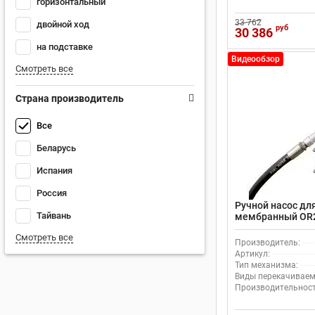
горизонтальный
33 762
двойной ход
руб
30 386
на подставке
Видеообзор
Смотреть все
Страна производитель
Все
Беларусь
Испания
Россия
Ручной насос дл
Тайвань
мембранный OR
Смотреть все
Производитель:
Артикул:
Тип механизма:
Виды перекачиваем
Производительность