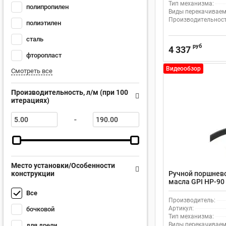
Тип механизма:
полипропилен
Виды перекачиваем
Производительность
полиэтилен
сталь
руб
4 337
фторопласт
Видеообзор
Смотреть все
Производительность, л/м (при 100
итерациях)
-
Место установки/Особенности
конструкции
Ручной поршнево
масла GPI HP-90
Все
Производитель:
Артикул:
бочковой
Тип механизма:
Виды перекачиваем
для дрели