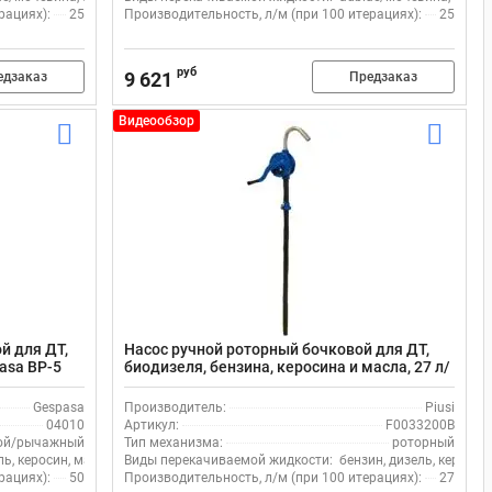
рациях):
25
Производительность, л/м (при 100 итерациях):
25
руб
9 621
едзаказ
Предзаказ
Видеообзор
й для ДТ,
Насос ручной роторный бочковой для ДТ,
pasa BP-5
биодизеля, бензина, керосина и масла, 27 л/
ющий
мин, Piusi F0033200A, алюминий,
самовсасывающий
Gespasa
Производитель:
Piusi
04010
Артикул:
F0033200B
ой/рычажный
Тип механизма:
роторный
ль, керосин, масло
Виды перекачиваемой жидкости:
бензин, дизель, керосин
рациях):
50
Производительность, л/м (при 100 итерациях):
27