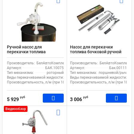
Ручной насос для
Насос для перекачки
перекачки топлива
топлива бочковой ручной
роторный Кронос БелАК
Пегас БелАк с рычажным
БАК.10075
приводом
Производитель:
БелАвтоКомплект
Производитель:
БелАвтоКомплект
Артикул:
БАК.10075
Артикул:
Бак.00111
Тип механизма:
роторный
Тип механизма:
поршневой/рычажн
Виды перекачиваемой жидкости:
щелочь, масло, дизель, спирт, кислота
Виды перекачиваемой жидкости:
ма
Производительность, л/м (при 100 итерациях):
Производительность, л/м (при 100 и
35
руб
руб
5 929
3 006
Видеообзор