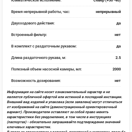
Климатическое исполнение:
Север (+50 -40)
Время непрерывной работы, час:
непрерывный
Двухходового действия:
да
Встроенный фильтр:
нет
В комплект с раздаточным рукавом:
да
Длина раздаточного рукава, м:
2.5
Полезный объем насосной камеры, мл:
2000
Возможность дозирования:
нет
Информация на сайте носит ознакомительный характер и не
является публичной офертой или истинной в последней инстанции.
Внешний вид изделий и упаковка (если заявлена) могут отличаться
от изображений на сайте (демонстрационный ориентировочный
вариант). Производители оставляют за собой право менять
характеристики без уведомления, в том числе в инструкциях
(паспортах) - обязательно запрашивайте подтверждение значений
ключевых характеристик.
В связи со сложностями с валютой, логистикой и импортом, просьба