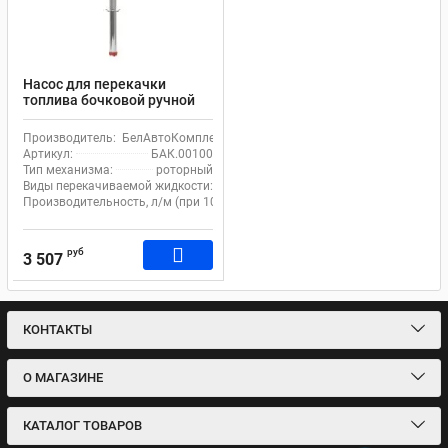
Насос для перекачки
топлива бочковой ручной
Титан БелАк
Производитель:
БелАвтоКомплект
Артикул:
БАК.00100
Тип механизма:
роторный
Виды перекачиваемой жидкости:
масло, дизель
Производительность, л/м (при 100 итерациях):
25
руб
3 507
КОНТАКТЫ
О МАГАЗИНЕ
КАТАЛОГ ТОВАРОВ