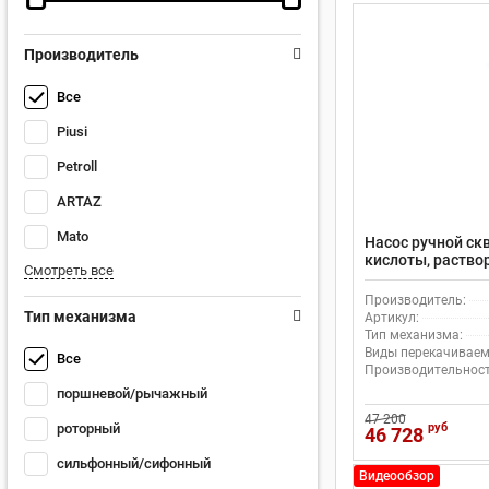
Производитель
Все
Piusi
Petroll
ARTAZ
Mato
Насос ручной с
кислоты, раствор
Смотреть все
нефтепродуктов, 
НБУ-900, с подс
Производитель:
Тип механизма
Артикул:
Тип механизма:
Виды перекачиваем
Все
Производительность
поршневой/рычажный
47 200
руб
роторный
46 728
сильфонный/сифонный
Видеообзор