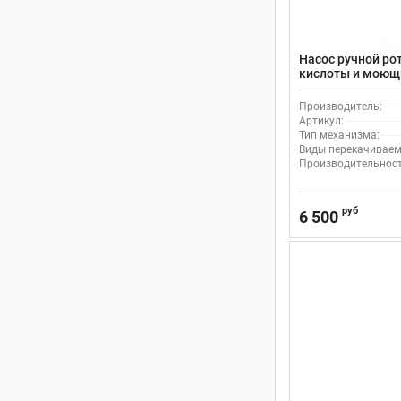
Насос ручной ро
кислоты и моющих
полиэтилен/пол
Производитель:
Артикул:
Тип механизма:
Виды перекачиваем
Производительность
руб
6 500