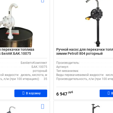
я перекачки топлива
Ручной насос для перекачки топ
с БелАК БАК.10075
химии Petroll 804 роторный
БелАвтоКомплект
Производитель:
БАК.10075
Артикул:
роторный
Тип механизма:
ой жидкости:
дизель, кислота, масло, щелочь, спирт
Виды перекачиваемой жидкости:
кисл
, л/м (при 100 итерациях):
35
Производительность, л/м (при 100 ите
руб
6 947
В корзину
В