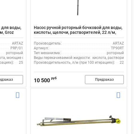
 для воды,
Насос ручной роторный бочковой для воды,
м, Groz
кислоты, щелочи, растворителей, 22 л/м,
н/витон/
TP90RT, полипропилен/тефлон/сталь/
полиэтилена
ARTAZ
Производитель:
ARTAZ
PRP/01
Артикул:
TP90RT
роторный
Тип механизма:
роторный
вода
ота, моющие средства, вода
Виды перекачиваемой жидкости:
кислота, растворитель,
рациях):
25
Производительность, л/м (при 100 итерациях):
22
руб
10 500
едзаказ
Предзаказ