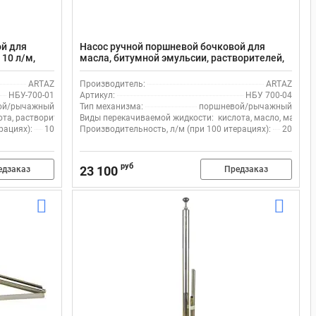
ой для
Насос ручной поршневой бочковой для
 10 л/м,
масла, битумной эмульсии, растворителей,
ПАВ, кислот и щелочей, 20 л/м, НБУ 700-04,
нержавеющая сталь
ARTAZ
Производитель:
ARTAZ
НБУ-700-01
Артикул:
НБУ 700-04
ой/рычажный
Тип механизма:
поршневой/рычажный
ота, растворитель, щелочь
Виды перекачиваемой жидкости:
кислота, масло, мазут.
рациях):
10
Производительность, л/м (при 100 итерациях):
20
руб
23 100
едзаказ
Предзаказ