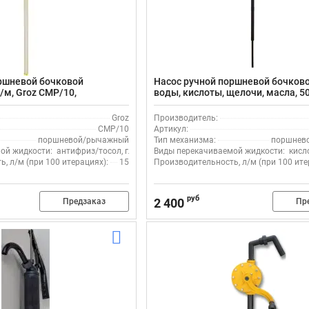
ршневой бочковой
Насос ручной поршневой бочков
/м, Groz CMP/10,
воды, кислоты, щелочи, масла, 50
таль/витон
HG1010-1, двойной ход, пластик
Groz
Производитель:
CMP/10
Артикул:
поршневой/рычажный
Тип механизма:
поршнев
ой жидкости:
антифриз/тосол, глицерин, кислота, моющие средства
Виды перекачиваемой жидкости:
кисл
, л/м (при 100 итерациях):
15
Производительность, л/м (при 100 ите
руб
2 400
Предзаказ
Пр