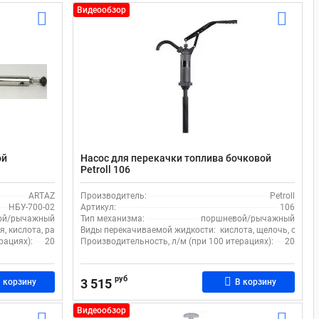
Видеообзор
ой
Насос для перекачки топлива бочковой
Petroll 106
ARTAZ
Производитель:
Petroll
НБУ-700-02
Артикул:
106
ой/рычажный
Тип механизма:
поршневой/рычажный
, спирт, вода
я, кислота, растворитель, щелочь
Виды перекачиваемой жидкости:
кислота, щелочь, спирт
рациях):
20
Производительность, л/м (при 100 итерациях):
20
руб
3 515
 корзину
В корзину
Видеообзор