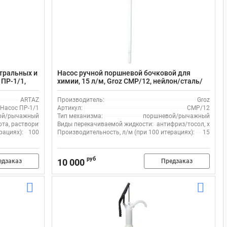
тральных и
Насос ручной поршневой бочковой для
 ПР-1/1,
химии, 15 л/м, Groz CMP/12, нейлон/сталь/
тефлон
ARTAZ
Производитель:
Groz
Насос ПР-1/1
Артикул:
CMP/12
ой/рычажный
Тип механизма:
поршневой/рычажный
ота, растворитель, щелочь
Виды перекачиваемой жидкости:
антифриз/тосол, химия,
рациях):
100
Производительность, л/м (при 100 итерациях):
15
руб
10 000
едзаказ
Предзаказ