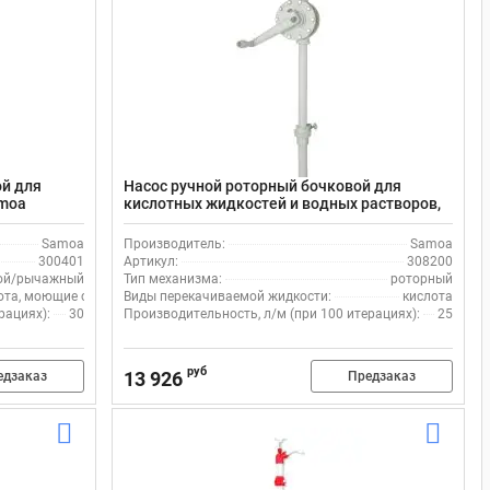
ой для
Насос ручной роторный бочковой для
amoa
кислотных жидкостей и водных растворов,
ый носик
25 л/м, Samoa 308200, ПВХ и сталь
Samoa
Производитель:
Samoa
300401
Артикул:
308200
ой/рычажный
Тип механизма:
роторный
ота, моющие средства, растворитель
Виды перекачиваемой жидкости:
кислота
рациях):
30
Производительность, л/м (при 100 итерациях):
25
руб
13 926
едзаказ
Предзаказ