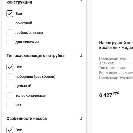
конструкции
Все
бочковой
любое/в линию
для скважин
Насос ручной по
кислотных жидко
300400, для бочек
Тип всасывающего патрубка
Производитель:
Артикул:
Все
Тип механизма:
Виды перекачиваем
наборный (резьбовой)
Производительность
цельный
руб
6 427
телескопическая
нет
Особенности насоса
Все