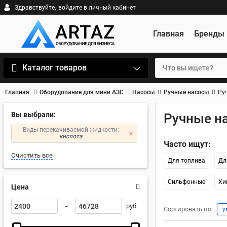
Здравствуйте,
войдите в личный кабинет
Главная
Бренды
Каталог товаров
Главная
Оборудование для мини АЗС
Насосы
Ручные насосы
Ру
Вы выбрали:
Ручные н
Виды перекачиваемой жидкости:
кислота
Часто ищут:
Очистить все
Для топлива
Дл
Сильфонные
Хи
Цена
-
руб
Сортировать по:
у