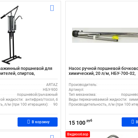
кважинный поршневой для
Насос ручной поршневой бочков
ителей, спиртов,
химический, 20 л/м, НБУ-700-02,
антифриза, воды, 90 л/м,
нержавеющая сталь
тавкой, одноцилиндровый
ARTAZ
Производитель:
НБУ-900
Артикул:
поршневой/рычажный
Тип механизма:
поршнев
ой жидкости:
антифриз/тосол, бензин, дизель, керосин, кислота, растворитель
Виды перекачиваемой жидкости:
хими
, л/м (при 100 итерациях):
90
Производительность, л/м (при 100 ите
руб
15 100
В корзину
В
Видеообзор