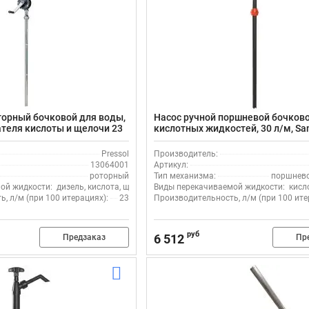
торный бочковой для воды,
Насос ручной поршневой бочков
теля кислоты и щелочи 23
кислотных жидкостей, 30 л/м, S
-PTFE 13064001, нержавейка
300401, для бочек 205 л, изогнут
Pressol
Производитель:
13064001
Артикул:
роторный
Тип механизма:
поршнев
ой жидкости:
дизель, кислота, щелочь, стеклоомыватель, вода
Виды перекачиваемой жидкости:
кисл
, л/м (при 100 итерациях):
23
Производительность, л/м (при 100 ите
руб
6 512
Предзаказ
Пр