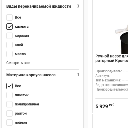
Виды перекачиваемой жидкости
Все
кислота
керосин
клей
масло
Ручной насос дл
роторный Кроно
Смотреть все
Производитель:
Материал корпуса насоса
Артикул:
Тип механизма:
Виды перекачиваем
Все
Производительность
пластик
полипропилен
руб
5 929
райтон
нейлон