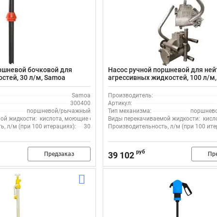
ршневой бочковой для
Насос ручной поршневой для ней
стей, 30 л/м, Samoa
агрессивных жидкостей, 100 л/м,
 20, 25, 50 л.
сталь
Samoa
Производитель:
300400
Артикул:
поршневой/рычажный
Тип механизма:
поршнев
ой жидкости:
кислота, моющие средства, растворитель
Виды перекачиваемой жидкости:
кисл
, л/м (при 100 итерациях):
30
Производительность, л/м (при 100 ите
руб
39 102
Предзаказ
Пр