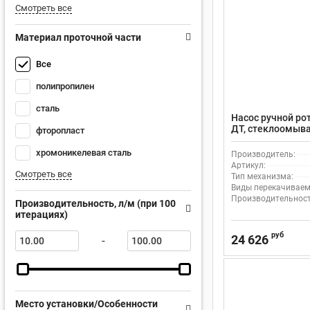
Смотреть все
Материал проточной части
Все
полипропилен
сталь
Насос ручной ро
ДТ, стеклоомыва
фторопласт
л/м Pressol PPS
хромоникелевая сталь
Производитель:
Артикул:
Смотреть все
Тип механизма:
Виды перекачиваем
Производительность
Производительность, л/м (при 100
итерациях)
руб
24 626
-
Место установки/Особенности