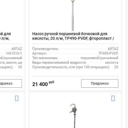
ой для
Насос ручной поршневой бочковой для
 л/м,
кислоты, 20 л/м, TP490-PVDF, фторопласт /
витон
ARTAZ
Производитель:
ARTAZ
HG1010-1
Артикул:
TP490-PVDF
ой/рычажный
Тип механизма:
поршневой/рычажный
ота, масло, щелочь, вода
Виды перекачиваемой жидкости:
кислота
рациях):
50
Производительность, л/м (при 100 итерациях):
20
руб
21 400
едзаказ
Предзаказ