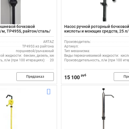
ршневой бочковой
Насос ручной роторный бочковой
/м, TP495S, райтон/сталь/
кислоты и моющих средств, 25 л/
итон
PRP/01 (GR 44191) , полипропиле
полиэтилен
ARTAZ
Производитель:
TP495S из райтона
Артикул:
поршневой/рычажный
Тип механизма:
ой жидкости:
бензин, дизель, химия, керосин, кислота, масло, щелочь, спирт, 
Виды перекачиваемой жидкости:
кисл
, л/м (при 100 итерациях):
20
Производительность, л/м (при 100 ите
руб
15 100
Предзаказ
Пр