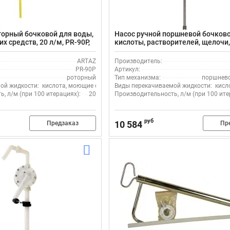
торный бочковой для воды,
Насос ручной поршневой бочков
 средств, 20 л/м, PR-90P,
кислоты, растворителей, щелочи,
ипропилен/витон/PPS
НБУ-700-01, нержавеющая сталь
ARTAZ
Производитель:
PR-90P
Артикул:
роторный
Тип механизма:
поршнев
ой жидкости:
кислота, моющие средства, вода
Виды перекачиваемой жидкости:
кисл
, л/м (при 100 итерациях):
20
Производительность, л/м (при 100 ите
руб
10 584
Предзаказ
Пр