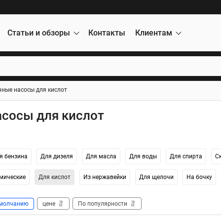
Статьи и обзоры
Контакты
Клиентам
чные насосы для кислот
асосы для кислот
я бензина
Для дизеля
Для масла
Для воды
Для спирта
С
мические
Для кислот
Из нержавейки
Для щелочи
На бочку
молчанию
цене
По популярности