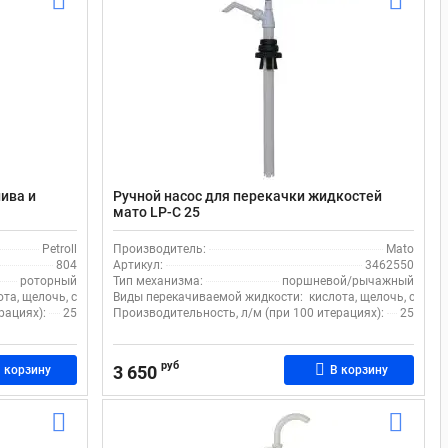
лива и
Ручной насос для перекачки жидкостей
мато LP-C 25
Petroll
Производитель:
Mato
804
Артикул:
3462550
роторный
Тип механизма:
поршневой/рычажный
ота, щелочь, спирт
Виды перекачиваемой жидкости:
кислота, щелочь, спирт
рациях):
25
Производительность, л/м (при 100 итерациях):
25
руб
3 650
 корзину
В корзину