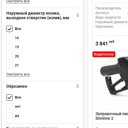
Смотреть все
Производитель:
Наружный диаметр носика,
Артикул:
выходное отверстие (излив), мм
Виды жидкости:
Наружный диаметр н
Обрезинен:
Все
16
руб
3 841
19
Видеообзор
20
21
Смотреть все
Обрезинен
Все
нет
Заправочный пис
да
Slimline 2