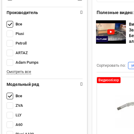
Полезные видео:
Производитель
Ви
Все
За
Piusi
Бе
а
Petroll
ARTAZ
Adam Pumps
Сортировать по:
у
Смотреть все
Видеообзор
Модельный ряд
Все
ZVA
LLY
A60