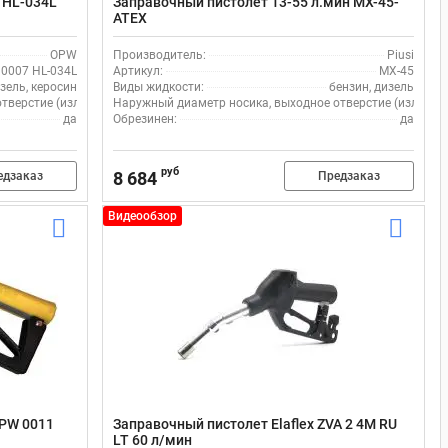
 HL-034L
Заправочный пистолет 13-55 л.мин MX-45-
ATEX
OPW
Производитель:
Piusi
0007 HL-034L
Артикул:
MX-45
зель, керосин
Виды жидкости:
бензин, дизель
верстие (излив), мм:
Наружный диаметр носика, выходное отверстие (излив), 
25
да
Обрезинен:
да
руб
8 684
едзаказ
Предзаказ
Видеообзор
OPW 0011
Заправочный пистолет Elaflex ZVA 2 4M RU
LT 60 л/мин