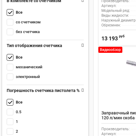
В комплекте со счетчиком
Производитель:
Артикул:
Модельный ряд:
Все
Виды жидкости:
Наружный диаметр н
со счетчиком
Обрезинен:
без счетчика
руб
13 193
Тип отображения счетчика
Видеообзор
Все
механический
электронный
Погрешность счетчика пистолета %
Все
0.5
Заправочный пи
120 л/мин скоба
1
Производитель:
2
Артикул: