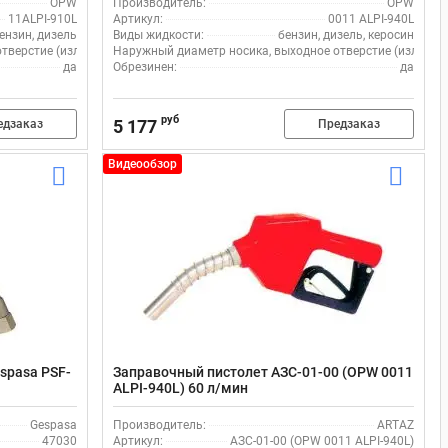
OPW
Производитель:
OPW
11ALPI-910L
Артикул:
0011 ALPI-940L
ензин, дизель
Виды жидкости:
бензин, дизель, керосин
верстие (излив), мм:
Наружный диаметр носика, выходное отверстие (излив), 
19
да
Обрезинен:
да
руб
5 177
едзаказ
Предзаказ
Видеообзор
spasa PSF-
Заправочный пистолет АЗС-01-00 (OPW 0011
ALPI-940L) 60 л/мин
Gespasa
Производитель:
ARTAZ
47030
Артикул:
АЗС-01-00 (OPW 0011 ALPI-940L)