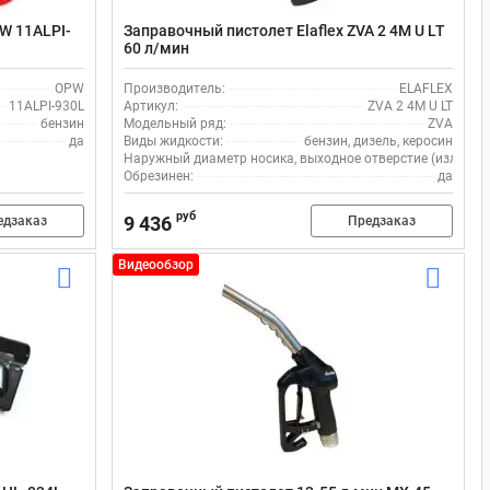
W 11ALPI-
Заправочный пистолет Elaflex ZVA 2 4M U LT
60 л/мин
OPW
Производитель:
ELAFLEX
11ALPI-930L
Артикул:
ZVA 2 4M U LT
бензин
Модельный ряд:
ZVA
да
Виды жидкости:
бензин, дизель, керосин
Наружный диаметр носика, выходное отверстие (излив), 
Обрезинен:
да
руб
9 436
едзаказ
Предзаказ
Видеообзор