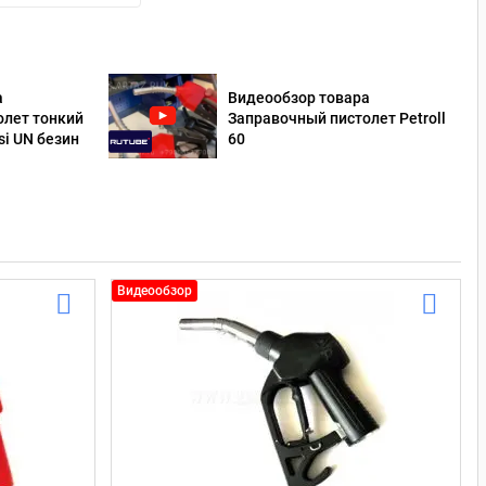
а
Видеообзор товара
олет тонкий
Заправочный пистолет Petroll
si UN безин
60
Видеообзор