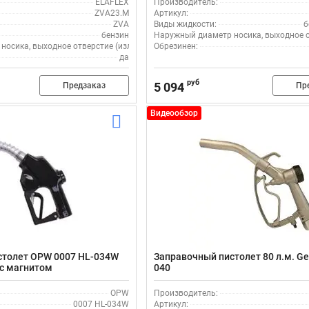
ELAFLEX
Производитель:
ZVA23.M
Артикул:
ZVA
Виды жидкости:
б
бензин
Наружный диаметр носика, выходное от
осика, выходное отверстие (излив), мм:
Обрезинен:
16
да
руб
5 094
Предзаказ
Пр
Видеообзор
столет OPW 0007 HL-034W
Заправочный пистолет 80 л.м. Ge
 с магнитом
040
OPW
Производитель:
0007 HL-034W
Артикул: