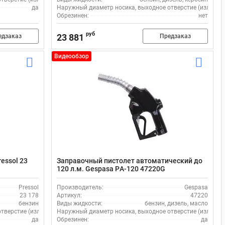
да
Наружный диаметр носика, выходное отверстие (излив), 
Обрезинен:
нет
руб
23 881
едзаказ
Предзаказ
Видеообзор
essol 23
Заправочный пистолет автоматический до
120 л.м. Gespasa PА-120 47220G
Pressol
Производитель:
Gespasa
23 178
Артикул:
47220
бензин
Виды жидкости:
бензин, дизель, масло
верстие (излив), мм:
Наружный диаметр носика, выходное отверстие (излив), 
29
да
Обрезинен:
да