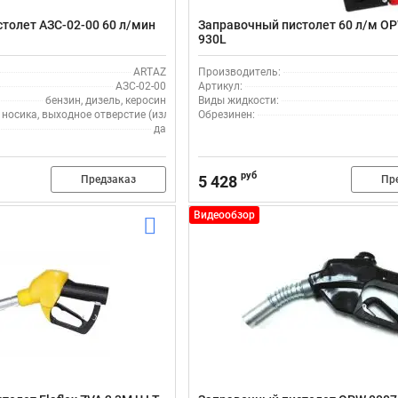
толет АЗС-02-00 60 л/мин
Заправочный пистолет 60 л/м OP
930L
ARTAZ
Производитель:
АЗС-02-00
Артикул:
бензин, дизель, керосин
Виды жидкости:
осика, выходное отверстие (излив), мм:
Обрезинен:
16
да
руб
5 428
Предзаказ
Пр
Видеообзор