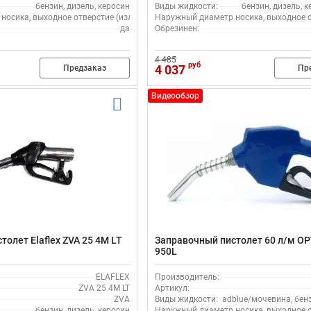
бензин, дизель, керосин
Виды жидкости:
бензин, дизель, к
осика, выходное отверстие (излив), мм:
Наружный диаметр носика, выходное от
25
да
Обрезинен:
4 485
руб
4 037
Предзаказ
Пр
Видеообзор
олет Elaflex ZVA 25 4M LT
Заправочный пистолет 60 л/м OP
950L
ELAFLEX
Производитель:
ZVA 25 4M LT
Артикул:
ZVA
Виды жидкости:
adblue/мочевина, бен
бензин, дизель, керосин
Наружный диаметр носика, выходное от