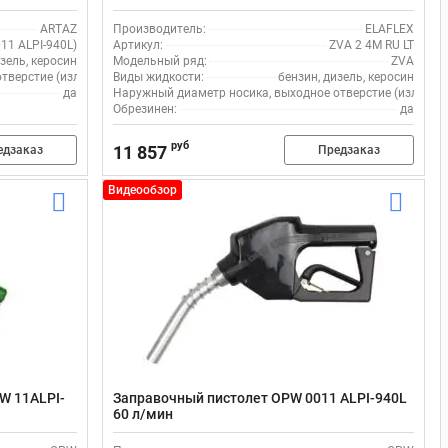
ARTAZ
Производитель:
ELAFLEX
11 ALPI-940L)
Артикул:
ZVA 2 4M RU LT
зель, керосин
Модельный ряд:
ZVA
верстие (излив), мм:
Виды жидкости:
16
бензин, дизель, керосин
да
Наружный диаметр носика, выходное отверстие (излив), 
Обрезинен:
да
руб
11 857
едзаказ
Предзаказ
Видеообзор
W 11ALPI-
Заправочный пистолет OPW 0011 ALPI-940L
60 л/мин