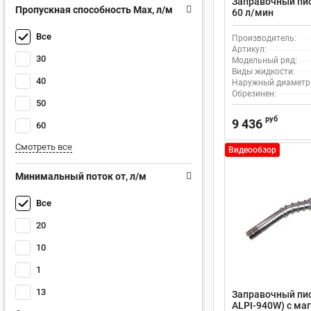
Заправочный пист
Пропускная способность Max, л/м
60 л/мин
Все
Производитель:
Артикул:
30
Модельный ряд:
Виды жидкости:
40
Наружный диаметр н
Обрезинен:
50
руб
9 436
60
Смотреть все
Видеообзор
Минимальный поток от, л/м
Все
20
10
1
13
Заправочный пис
ALPI-940W) с ма