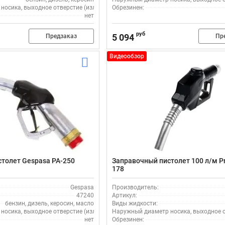
осика, выходное отверстие (излив), мм:
Обрезинен:
25
нет
руб
5 094
Предзаказ
Пр
Видеообзор
толет Gespasa PA-250
Заправочный пистолет 100 л/м Pr
178
Gespasa
Производитель:
47240
Артикул:
бензин, дизель, керосин, масло
Виды жидкости:
осика, выходное отверстие (излив), мм:
Наружный диаметр носика, выходное от
40
нет
Обрезинен: