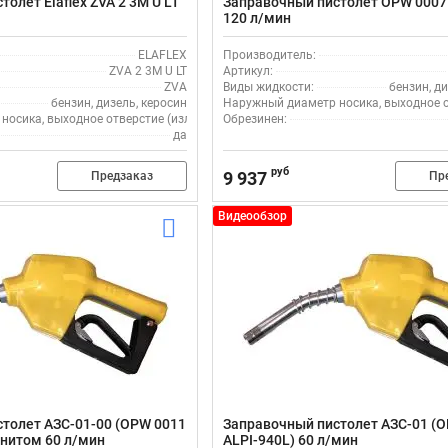
олет Elaflex ZVA 2 3M U LT
Заправочный пистолет OPW 0007
120 л/мин
ELAFLEX
Производитель:
ZVA 2 3M U LT
Артикул:
ZVA
Виды жидкости:
бензин, ди
бензин, дизель, керосин
Наружный диаметр носика, выходное от
осика, выходное отверстие (излив), мм:
Обрезинен:
19
да
руб
9 937
Предзаказ
Пр
Видеообзор
толет АЗС-01-00 (OPW 0011
Заправочный пистолет АЗС-01 (
гнитом 60 л/мин
ALPI-940L) 60 л/мин