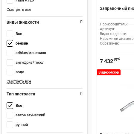
Piusi А120
Заправочный пис
Смотреть все
Виды жидкости
Производитель:
Артикул:
Все
Виды жидкости:
Наружный диаметр н
бензин
Обрезинен:
adblue/мочевина
руб
7 432
антифриз/тосол
вода
Видеообзор
Смотреть все
Тип пистолета
Все
автоматический
ручной