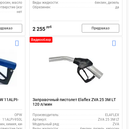
еросин, масло
Виды жидкости:
бензин, дизель
верстие (излив), мм:
Обрезинен:
25
да
нет
руб
2 255
едзаказ
Предзаказ
Видеообзор
W 11ALPI-
Заправочный пистолет Elaflex ZVA 25 3M LT
120 л/мин
OPW
Производитель:
ELAFLEX
11ALPI-950L
Артикул:
ZVA 25 3M LT
зин, химия, кислота, моющие жидкости, щелочи, стеклоомыватель, вода
Модельный ряд:
ZVA
верстие (излив), мм:
Виды жидкости:
25
бензин, дизель, керосин