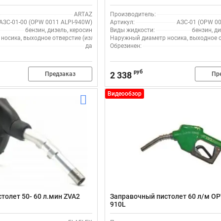
ARTAZ
Производитель:
АЗС-01-00 (OPW 0011 ALPI-940W)
Артикул:
АЗС-01 (OPW 00
бензин, дизель, керосин
Виды жидкости:
бензин, ди
осика, выходное отверстие (излив), мм:
Наружный диаметр носика, выходное от
16
да
Обрезинен:
руб
2 338
Предзаказ
Пр
Видеообзор
толет 50- 60 л.мин ZVA2
Заправочный пистолет 60 л/м OP
910L