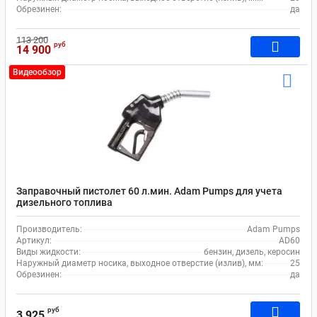
Обрезинен:
да
113 200
руб
14 900
Видеообзор
Заправочный пистолет 60 л.мин. Adam Pumps для учета
дизельного топлива
Производитель:
Adam Pumps
Артикул:
AD60
Виды жидкости:
бензин, дизель, керосин
Наружный диаметр носика, выходное отверстие (излив), мм:
25
Обрезинен:
да
руб
3 925