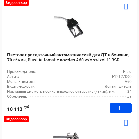
Видеообзор
Пистолет раздаточный автоматический для ДТ и бензина,
70 л/мин, Piusi Automatic nozzles A60 w/o swivel 1" BSP
F12127000
Производитель:
Piusi
Артикул:
F12127000
Модельный ряд:
A60
Виды жидкости:
бензин, дизель
Наружный диаметр носика, выходное отверстие (излив), мм:
24
Обрезинен:
да
руб
10 110
Видеообзор