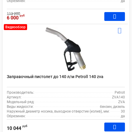
Обрезинен:
да
113 200
руб
6 000
Видеообзор
Заправочный пистолет до 140 л/м Petroll 140 zva
Производитель:
Petroll
Артикул:
ZVA140
Модельный ряд:
ZVA
Виды жидкости:
бензин, дизель
Наружный диаметр носика, выходное отверстие (излив), мм:
30
Обрезинен:
да
руб
10 044