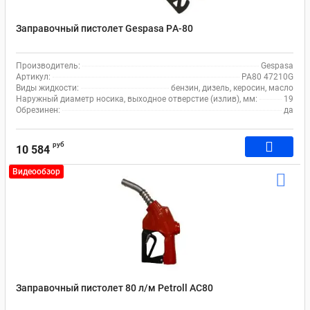
Заправочный пистолет Gespasa PА-80
Производитель:
Gespasa
Артикул:
PA80 47210G
Виды жидкости:
бензин, дизель, керосин, масло
Наружный диаметр носика, выходное отверстие (излив), мм:
19
Обрезинен:
да
руб
10 584
Видеообзор
Заправочный пистолет 80 л/м Petroll AC80