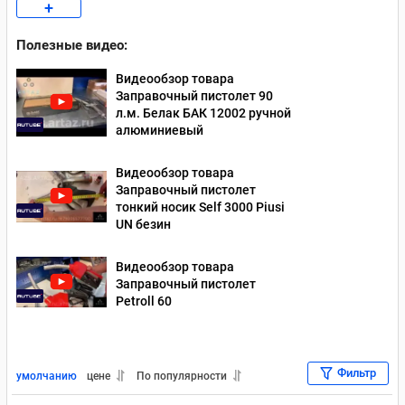
+
Заправочные пистолеты Piusi
Полезные видео:
Заправочные пистолеты БелАвтоКомплект (Белак)
Видеообзор товара
Заправочные пистолеты ZVA
Заправочный пистолет 90
л.м. Белак БАК 12002 ручной
алюминиевый
Видеообзор товара
Заправочный пистолет
тонкий носик Self 3000 Piusi
UN безин
Видеообзор товара
Заправочный пистолет
Petroll 60
Фильтр
умолчанию
цене
По популярности