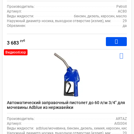
Производитель:
Petroll
Артикул:
AC80
Виды жидкости:
бензин, дизель, керосин, масло
Наружный диаметр носика, выходное отверстие (излив), мм:
29
Обрезинен:
да
руб
3 683
Видеообзор
Автоматический заправочный пистолет до 60 л/м 3/4" для
мочевины Adblue из нержавейки
Производитель:
ARTAZ
Артикул:
AISI304
Виды жидкости:
adblue/мочевина, бензин, дизель, химия, керосин, кисло
Наружный диаметр носика, выходное отверстие (излив), мм:
20