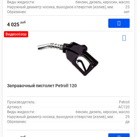
Виды жидкости:
бензин, дизель, керосин, масло
Наружный диаметр носика, выходное отверстие (излив), мм:
25
Обрезинен:
нет
руб
4 025
Видеообзор
Заправочный пистолет Petroll 120
Производитель:
Petroll
Артикул:
AC120
Виды жидкости:
бензин, дизель, керосин, масло
Наружный диаметр носика, выходное отверстие (излив), мм:
29
Обрезинен:
да
руб