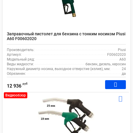
Заправочный пистолет для бензина с тонким носиком Piusi
A60 F00602020
Производитель:
Piusi
Артикул:
F00602020
Модельный ряд:
A60
Виды жидкости:
бензин, дизель, керосин
Наружный диаметр носика, выходное отверстие (излив), мм:
24
Обрезинен:
да
руб
12 936
Видеообзор