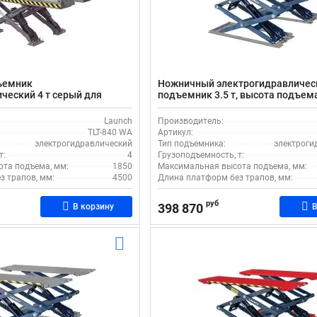
ъемник
Ножничный электрогидравличес
ческий 4 т серый для
подъемник 3.5 т, высота подъем
орожников Launch TLT-840
серый, Launch TLT-635A
Launch
Производитель:
TLT-840 WA
Артикул:
электрогидравлический
Тип подъемника:
электроги
т:
4
Грузоподъемность, т:
та подъема, мм:
1850
Максимальная высота подъема, мм:
з трапов, мм:
4500
Длина платформ без трапов, мм:
руб
398 870
В корзину
В