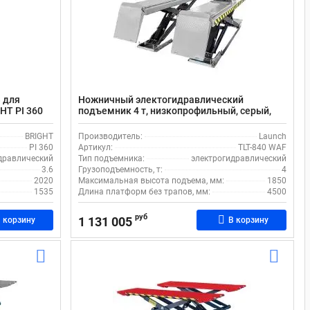
 для
Ножничный электогидравлический
HT PI 360
подъемник 4 т, низкопрофильный, серый,
TLT-840 WAF Launch
BRIGHT
Производитель:
Launch
PI 360
Артикул:
TLT-840 WAF
дравлический
Тип подъемника:
электрогидравлический
3.6
Грузоподъемность, т:
4
2020
Максимальная высота подъема, мм:
1850
1535
Длина платформ без трапов, мм:
4500
руб
1 131 005
 корзину
В корзину