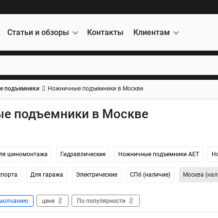
Статьи и обзоры
Контакты
Клиентам
е подъемники
Ножничные подъемники в Москве
е подъемники в Москве
ля шиномонтажа
Гидравлические
Ножничные подъемники AET
Но
спорта
Для гаража
Электрические
СПб (наличие)
Москва (нал
молчанию
цене
По популярности