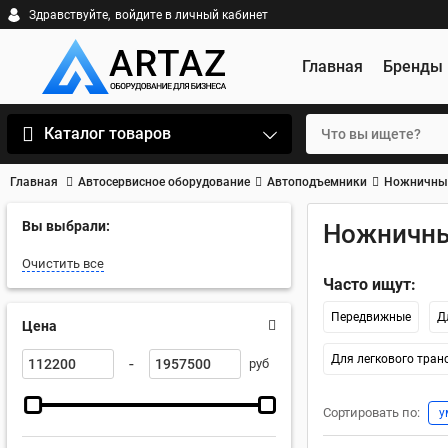
Здравствуйте,
войдите в личный кабинет
Главная
Бренды
Каталог товаров
Главная
Автосервисное оборудование
Автоподъемники
Ножничны
Вы выбрали:
Ножничны
Очистить все
Часто ищут:
Передвижные
Д
Цена
Для легкового тран
-
руб
Сортировать по:
у