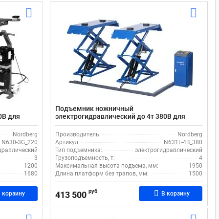
Подъемник ножничный
0В для
электрогидравлический до 4т 380В для
dberg N630-
автосервиса и сход-развала Nordberg
N631L-4B_380
Nordberg
Производитель:
Nordberg
N630-3G_220
Артикул:
N631L-4B_380
дравлический
Тип подъемника:
электрогидравлический
3
Грузоподъемность, т:
4
1200
Максимальная высота подъема, мм:
1950
1680
Длина платформ без трапов, мм:
1500
руб
413 500
 корзину
В корзину