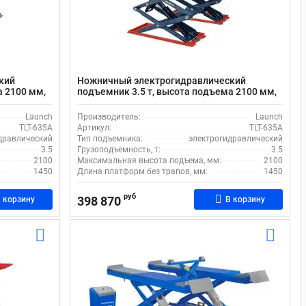
кий
Ножничный электрогидравлический
а 2100 мм,
подъемник 3.5 т, высота подъема 2100 мм,
красный, Launch TLT-635A
Launch
Производитель:
Launch
TLT-635A
Артикул:
TLT-635A
дравлический
Тип подъемника:
электрогидравлический
3.5
Грузоподъемность, т:
3.5
2100
Максимальная высота подъема, мм:
2100
1450
Длина платформ без трапов, мм:
1450
руб
398 870
 корзину
В корзину