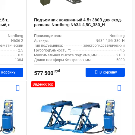
5 т,
Подъемник ножничный 4.5т 380В для сход-
ый, с
развала Nordberg N634-4,5G_380_H
электрогидравлический
Nordberg
Производитель:
Nordberg
N636-2
Артикул:
N634-4,5G_380_H
евматический
Тип подъемника:
электрогидравлический
2.5
Грузоподъемность, т:
4.5
0.5
Максимальная высота подъема, мм:
2100
1384
Длина платформ без трапов, мм:
5000
руб
577 500
 корзину
В корзину
Видеообзор