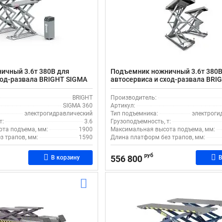
ичный 3.6т 380В для
Подъемник ножничный 3.6т 380В
ход-развала BRIGHT SIGMA
автосервиса и сход-развала BRIG
равлический
электрогидравлический
BRIGHT
Производитель:
SIGMA 360
Артикул:
электрогидравлический
Тип подъемника:
электроги
т:
3.6
Грузоподъемность, т:
та подъема, мм:
1900
Максимальная высота подъема, мм:
з трапов, мм:
1590
Длина платформ без трапов, мм:
руб
556 800
В корзину
В