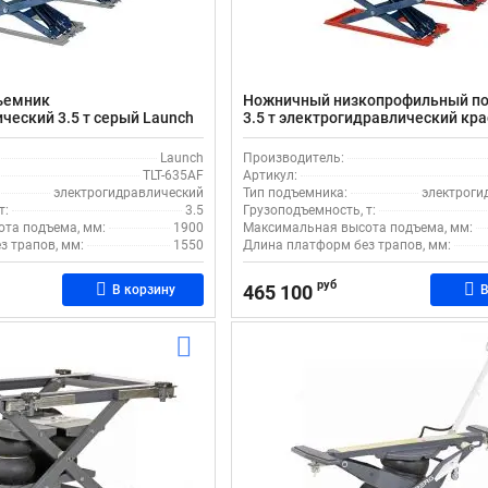
ъемник
Ножничный низкопрофильный п
ческий 3.5 т серый Launch
3.5 т электрогидравлический кр
Launch TLT-635AF
Launch
Производитель:
TLT-635AF
Артикул:
электрогидравлический
Тип подъемника:
электроги
т:
3.5
Грузоподъемность, т:
та подъема, мм:
1900
Максимальная высота подъема, мм:
з трапов, мм:
1550
Длина платформ без трапов, мм:
руб
465 100
В корзину
В