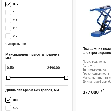
Все
1
2.1
2.5
2.7
Смотреть все
Подъемник нож
электрогидравли
Максимальная высота подъема,
автосервиса и с
мм
4B_380
Производитель:
Артикул:
-
Тип подъемника:
Грузоподъемность, 
Максимальная высо
Длина платформ бе
Длина платформ без трапов, мм
руб
377 000
Все
400