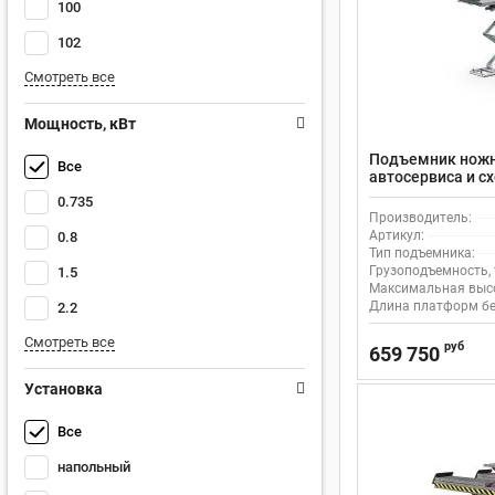
100
102
Смотреть все
Мощность, кВт
Подъемник ножн
Все
автосервиса и с
360 электрогид
0.735
Производитель:
Артикул:
0.8
Тип подъемника:
Грузоподъемность, 
1.5
Максимальная высо
Длина платформ бе
2.2
Смотреть все
руб
659 750
Установка
Все
напольный