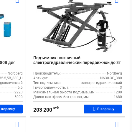
Подъемник ножничный
380В для
электрогидравлический передвижной до 3т
berg N635-
380В для шиномонтажа и автосервиса
Nordberg N630-3G_380
Nordberg
Производитель:
Nordberg
5-5,5B_380_H
Артикул:
N630-3G_380
дравлический
Тип подъемника:
электрогидравлический
5.5
Грузоподъемность, т:
3
2220
Максимальная высота подъема, мм:
1200
5000
Длина платформ без трапов, мм:
1680
руб
203 200
 корзину
В корзину