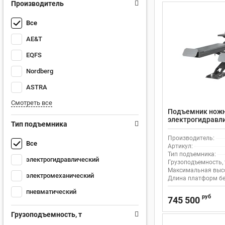
Производитель
Все
AE&T
EQFS
Nordberg
ASTRA
Смотреть все
Подъемник нож
электрогидравли
Тип подъемника
автосервиса и с
4,5G_380_H
Производитель:
Все
Артикул:
Тип подъемника:
электрогидравлический
Грузоподъемность, 
Максимальная высо
электромеханический
Длина платформ бе
пневматический
руб
745 500
Грузоподъемность, т