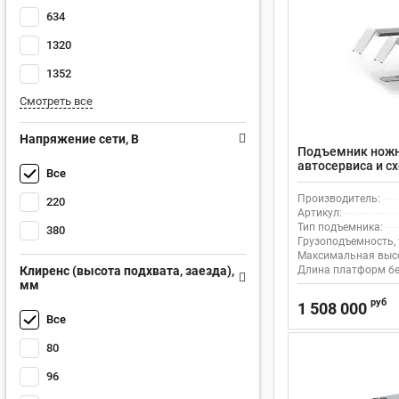
634
1320
1352
Смотреть все
Напряжение сети, В
Подъемник ножн
автосервиса и 
Все
550/52 электро
Производитель:
220
Артикул:
Тип подъемника:
380
Грузоподъемность, 
Максимальная высо
Клиренс (высота подхвата, заезда),
Длина платформ бе
мм
руб
1 508 000
Все
80
96