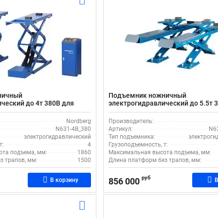
ничный
Подъемник ножничный
ческий до 4т 380В для
электрогидравлический до 5.5т 
ход-развала Nordberg N631-
автосервиса и сход-развала Nord
5,5B_380_H
Nordberg
Производитель:
N631-4B_380
Артикул:
N63
электрогидравлический
Тип подъемника:
электроги
т:
4
Грузоподъемность, т:
та подъема, мм:
1860
Максимальная высота подъема, мм:
з трапов, мм:
1500
Длина платформ без трапов, мм:
руб
856 000
В корзину
В