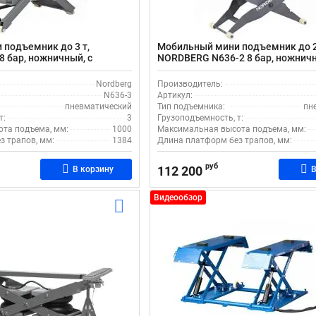
подъемник до 3 т,
Мобильный мини подъемник до 2.
8 бар, ножничный, с
NORDBERG N636-2 8 бар, ножничн
а до 1м
высотой подъема до 0.5 м
Nordberg
Производитель:
N636-3
Артикул:
пневматический
Тип подъемника:
пн
т:
3
Грузоподъемность, т:
та подъема, мм:
1000
Максимальная высота подъема, мм:
з трапов, мм:
1384
Длина платформ без трапов, мм:
руб
112 200
В корзину
В
Видеообзор