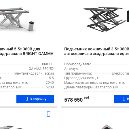
ичный 5.5т 380В для
Подъемник ножничный 3.5т 380В
сход-развала BRIGHT GAMMA
автосервиса и сход-развала eqtr
гидравлический
электрогидравлический
BRIGHT
Производитель:
GAMMA 550/52
Артикул:
электрогидравлический
Тип подъемника:
электроги
т:
5.5
Грузоподъемность, т:
та подъема, мм:
2040
Максимальная высота подъема, мм:
з трапов, мм:
5200
Длина платформ без трапов, мм:
руб
578 550
В корзину
В