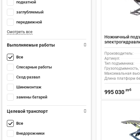
подкатной
заглубляемый
передвижной
Смотреть все
Ножничный под
электрогидравли
Выполняемые работы
легковых и внед
WA
Производитель:
Все
Артикул:
Тип подъемника:
Слесарные работы
Грузоподъемность, 
Максимальная высо
Сход-развал
Длина платформ бе
Шиномонтаж
руб
995 030
замены батарей
Целевой транспорт
Все
Внедорожники