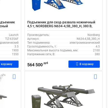
одъемник
Подъемник для сход-развала ножничный
асный
4,5 т, NORDBERG N634-4,5B_380_H, 380 В,
мощностью 2,2 кВт, с высотой подъема 2100
мм
Launch
Производитель:
Nordberg
TLT-635AF
Артикул:
N634-4,5B_380_H
дравлический
Тип подъемника:
электромеханический
3.5
Грузоподъемность, т:
4.5
1900
Максимальная высота подъема, мм:
2100
1550
Напряжение сети, В:
380
руб
564 500
 корзину
В корзину