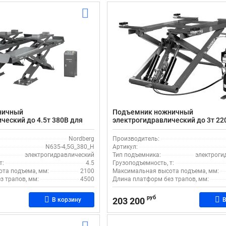
ничный
Подъемник ножничный
ческий до 4.5т 380В для
электрогидравлический до 3т 22
ход-развала Nordberg N635-
шиномонтажа и автосервиса Nor
3G_220
Nordberg
Производитель:
N635-4,5G_380_H
Артикул:
электрогидравлический
Тип подъемника:
электроги
т:
4.5
Грузоподъемность, т:
та подъема, мм:
2100
Максимальная высота подъема, мм:
з трапов, мм:
4500
Длина платформ без трапов, мм:
руб
203 200
В корзину
В