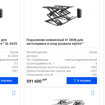
 для
Подъемник ножничный 4т 380В для
ee™ SL 6035
автосервиса и сход-развала eqtree™
электрогидравлический
Eqtree
Производитель:
Eqtree
SL 6035
Артикул:
дравлический
Тип подъемника:
электрогидравлический
3.5
Грузоподъемность, т:
4
1900
Максимальная высота подъема, мм:
1900
1547
Длина платформ без трапов, мм:
1547
Напряжение сети, В:
380
руб
591 600
 корзину
В корзину