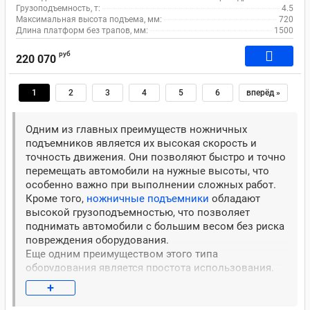
Грузоподъемность, т:
4.5
Максимальная высота подъема, мм:
720
Длина платформ без трапов, мм:
1500
руб
220 070
1
2
3
4
5
6
вперёд »
Одним из главных преимуществ ножничных
подъемников является их высокая скорость и
точность движения. Они позволяют быстро и точно
перемещать автомобили на нужные высоты, что
особенно важно при выполнении сложных работ.
Кроме того,
ножничные подъемники
обладают
высокой грузоподъемностью, что позволяет
поднимать автомобили с большим весом без риска
повреждения оборудования.
Еще одним преимуществом этого типа
оборудования является простота использования.
Они оснащены автоматическими системами
+
управления, которые позволяют быстро настроить
высоту подъема и перемещать автомобиль на