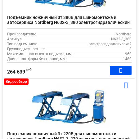
Подъемник ножничный 3т 380В для шиномонтажа и
автосервиса Nordberg N632-3_380 электрогидравлический
передвижной
Производитель:
Nordberg
Артикул:
N632-3_380
Тип подъемника:
электрогидравлический
Грузоподъемность, т:
3
Максимальная высота подъема, мм:
960
Длина платформ без трапов, мм:
1480
руб
264 639
Видеообзор
Подъемник ножничный 3т 220В для шиномонтажа и
автосервиса Nordberg N632-3_220 электрогидравлический