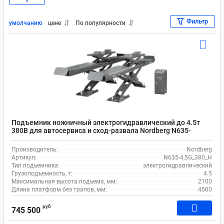
Для гаража
Электрические
СПб (наличие)
Фильтр
Москва (наличие)
умолчанию
цене
По популярности
Подъемник ножничный электрогидравлический до 4.5т
380В для автосервиса и сход-развала Nordberg N635-
4,5G_380_H
Производитель:
Nordberg
Артикул:
N635-4,5G_380_H
Тип подъемника:
электрогидравлический
Грузоподъемность, т:
4.5
Максимальная высота подъема, мм:
2100
Длина платформ без трапов, мм:
4500
руб
745 500