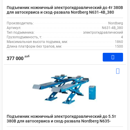
Подъемник ножничный электрогидравлический до 4т 380В
для автосервиса и сход-развала Nordberg N631-4B_380
Производитель:
Nordberg
Артикул:
N631-4B_380
Тип подъемника:
электрогидравлический
Грузоподъемность, т:
4
Максимальная высота подъема, мм:
1860
Длина платформ без трапов, мм:
1500
руб
377 000
Подъемник ножничный электрогидравлический до 5.5т
380В для автосервиса и сход-развала Nordberg N635-
5,5B_380_H