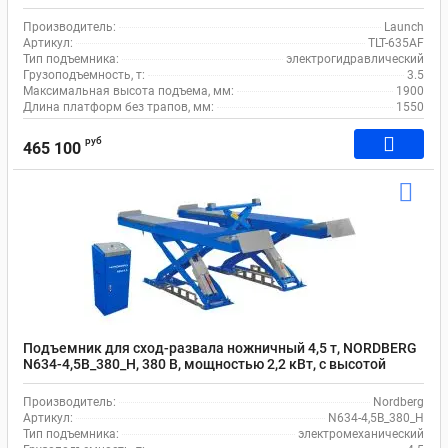
Производитель:
Launch
Артикул:
TLT-635AF
Тип подъемника:
электрогидравлический
Грузоподъемность, т:
3.5
Максимальная высота подъема, мм:
1900
Длина платформ без трапов, мм:
1550
руб
465 100
Подъемник для сход-развала ножничный 4,5 т, NORDBERG
N634-4,5B_380_H, 380 В, мощностью 2,2 кВт, с высотой
подъема 2100 мм
Производитель:
Nordberg
Артикул:
N634-4,5B_380_H
Тип подъемника:
электромеханический