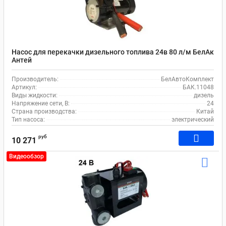
Насос для перекачки дизельного топлива 24в 80 л/м БелАк
Антей
Производитель:
БелАвтоКомплект
Артикул:
БАК.11048
Виды жидкости:
дизель
Напряжение сети, В:
24
Страна производства:
Китай
Тип насоса:
электрический
руб
10 271
Видеообзор