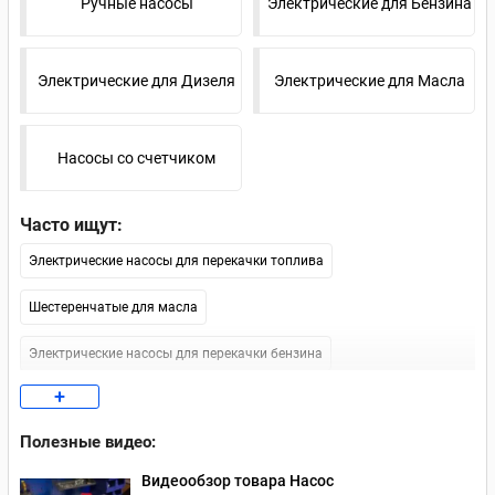
Ручные насосы
Электрические для Бензина
Электрические для Дизеля
Электрические для Масла
Насосы со счетчиком
Часто ищут:
Электрические насосы для перекачки топлива
Шестеренчатые для масла
Электрические насосы для перекачки бензина
+
Насосы для дизеля 12В
Полезные видео:
Электрические насосы для перекачки масла
Видеообзор товара Насос
Насосы для перекачки дизельного топлива 220 В