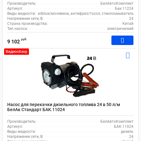
Производитель:
БелАвтоКомплект
Артикул:
Бак.11224
Виды жидкости:
adblue/мочевина, антифриз/тосол, стеклоомыватель, во
Напряжение сети, В:
24
Страна производства:
Китай
Тип насоса:
электрический
руб
9 102
Видеообзор
Насос для перекачки дизельного топлива 24 в 50 л/м
БелАк Стандарт БАК.11024
Производитель:
БелАвтоКомплект
Артикул:
БАК.11024
Виды жидкости:
дизель
Напряжение сети, В:
24