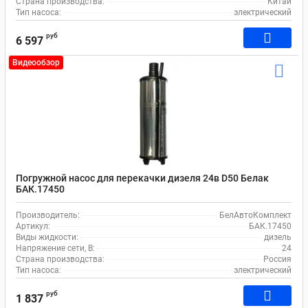
Страна производства:
Китай
Тип насоса:
электрический
руб
6 597
Видеообзор
Погружной насос для перекачки дизеля 24в D50 Белак
БАК.17450
Производитель:
БелАвтоКомплект
Артикул:
БАК.17450
Виды жидкости:
дизель
Напряжение сети, В:
24
Страна производства:
Россия
Тип насоса:
электрический
руб
1 837