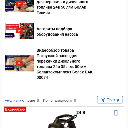
для перекачки дизельного
топлива 24в 50 л/м БелАк
Насосы для перекачки дизельного топлива 24 Вольт
Гелиос
Насосы для перекачки масла 12 В
Алгоритм подбора
оборудования насоса
Насосы для перекачки масла 220 В
Насосы для перекачки масла 24 В
Видеообзор товара
Погружной насос для
Насосы для перекачки бензина 220 В
Насосы для бензина 12В
перекачки дизельного
топлива 24в 35 л.м. 50 мм
Насосы для перекачки бензина 24 В
Для отработки
Белавтокомплект Белак БАК
00074
Насосы для перекачки дизельного топлива Piusi
Насосы для перекачки масла Piusi
Фильтр
умолчанию
цене
По популярности
Видеообзор