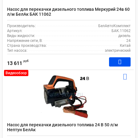
Насос для перекачки дизельного топлива Меркурий 24в 60
л/м БелАк БАК 11062
Производитель:
БелАвтоКомплект
Артикул:
БАК.11062
Виды жидкости:
дизель
Напряжение сети, В:
24
Страна производства:
Китай
Тип насоса:
электрический
руб
13 611
Видеообзор
Насос для перекачки дизельного топлива 24 В 50 л/м
Нептун БелАк