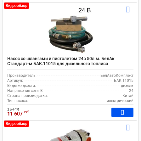
Видеообзор
Насос со шлангами и пистолетом 24в 50л.м. БелАк
Стандарт-м БАК.11015 для дизельного топлива
Производитель:
БелАвтоКомплект
Артикул:
БАК.11015
Виды жидкости:
дизель
Напряжение сети, В:
24
Страна производства:
Китай
Тип насоса:
электрический
15 114
руб
11 607
Видеообзор