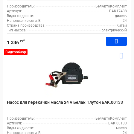
Производитель:
БелАвтоКомплект
Артикул:
БАК17438
Виды жидкости:
дизель
Напряжение сети, В:
24
Страна производства:
Китай
Тип насоса:
электрический
руб
1 336
Видеообзор
Насос для перекачки масла 24 V Белак Плутон БAK.00133
Производитель:
БелАвтоКомплект
Артикул:
БAK.00133
Виды жидкости:
масло
Напряжение сети, В:
24