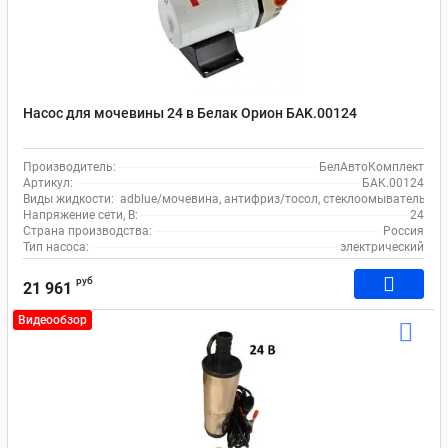
Насос для мочевины 24 в Белак Орион БAK.00124
Производитель:
БелАвтоКомплект
Артикул:
БAK.00124
Виды жидкости:
adblue/мочевина, антифриз/тосол, стеклоомыватель, во
Напряжение сети, В:
24
Страна производства:
Россия
Тип насоса:
электрический
руб
21 961
Видеообзор