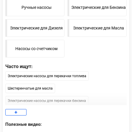
Ручные насосы
Электрические для Бензина
Электрические для Дизеля
Электрические для Масла
Насосы со счетчиком
Часто ищут:
Электрические насосы для перекачки топлива
Шестеренчатые для масла
Электрические насосы для перекачки бензина
+
Насосы для дизеля 12В
Полезные видео:
Электрические насосы для перекачки масла