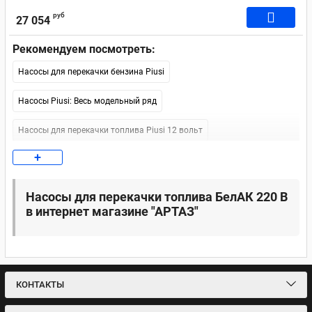
руб
27 054
Рекомендуем посмотреть:
Насосы для перекачки бензина Piusi
Насосы Piusi: Весь модельный ряд
Насосы для перекачки топлива Piusi 12 вольт
+
Насосы для перекачки топлива Piusi 24 v
Насосы для перекачки топлива Piusi 220 В
Насосы для перекачки топлива БелАК 220 В
в интернет магазине "АРТАЗ"
Насосы для перекачки топлива Piusi
Насосы для перекачки дизельного топлива БелАвтоКомплект
(БелАК)
КОНТАКТЫ
Насосы для перекачки топлива БелАвтКомплект (БелАК)