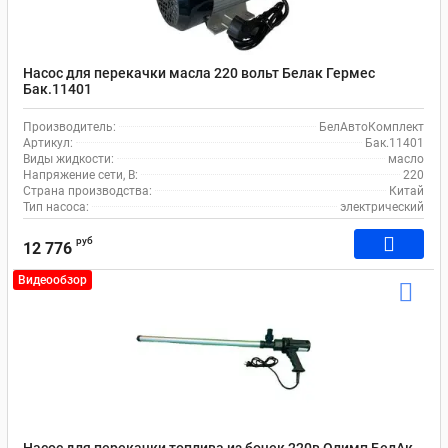
Насос для перекачки масла 220 вольт Белак Гермес
Бак.11401
Производитель:
БелАвтоКомплект
Артикул:
Бак.11401
Виды жидкости:
масло
Напряжение сети, В:
220
Страна производства:
Китай
Тип насоса:
электрический
руб
12 776
Видеообзор
Насос для перекачки топлива из бочек 220в Олимп БелАк