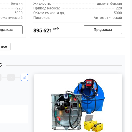
бензин
Жидкость:
дизель, бензин
220
Привод насоса:
220
5000
Объем емкости до, л:
5000
томатический
Пистолет:
Автоматический
руб
895 621
едзаказ
Предзаказ
все
С