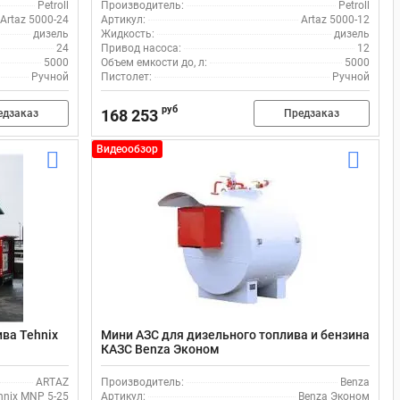
Petroll
Производитель:
Petroll
Artaz 5000-24
Артикул:
Artaz 5000-12
дизель
Жидкость:
дизель
24
Привод насоса:
12
5000
Объем емкости до, л:
5000
Ручной
Пистолет:
Ручной
руб
168 253
едзаказ
Предзаказ
Видеообзор
ива Tehnix
Мини АЗС для дизельного топлива и бензина
КАЗС Benza Эконом
ARTAZ
Производитель:
Benza
hnix MNP 5-25
Артикул:
Benza Эконом