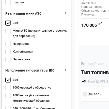
пластик
Жидкость:
Привод насоса:
Объем емкости до, л
Реализация мини АЗС
Пистолет:
Все
руб
170 006
Мини АЗС (не капитальное строение.
для перевозки)
На прицепе
Контейнерная
Перекатная
Вопрос
1
из 4
Исполнение типовой тары IBC
Тип топлив
Все
Выберите в
1000 еврокуб в обрешетке
Дизель
1000 еврокуб в защитной
металлической оболочке
640 (600-670 л.) в обрешетке