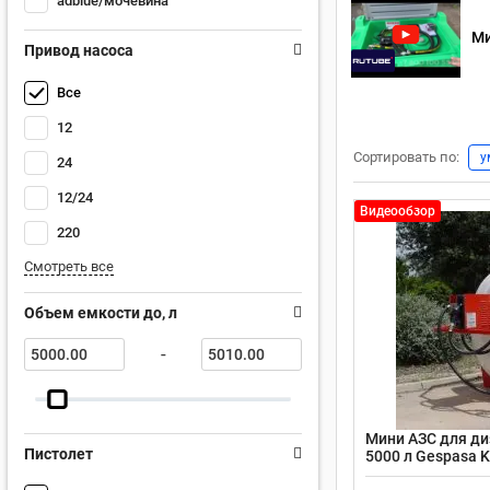
adblue/мочевина
Ми
Привод насоса
Все
12
Сортировать по:
у
24
12/24
Видеообзор
220
Смотреть все
Объем емкости до, л
-
Мини АЗС для ди
Пистолет
5000 л Gespasa 