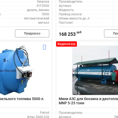
Gespasa
Производитель:
KIT-5000
Артикул:
дизель, бензин
Жидкость:
:
5000
Привод насоса:
Автоматический
Объем емкости до, л:
металл
Пистолет:
руб
168 253
Предзаказ
Пр
Видеообзор
зельного топлива 5000 л.
Мини АЗС для бензина и дизтопл
MNP 5-25 тонн
Petroll
Производитель:
Artaz 5000-220
Артикул:
Te