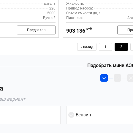
дизель
Жидкость:
220
Привод насоса:
:
5000
Объем емкости до, л:
Ручной
Пистолет:
Ав
руб
903 136
Предзаказ
Пр
« назад
1
2
Подобрать мини АЗ
а
аш вариант
Бензин