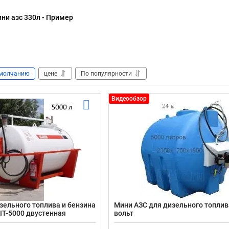
ни азс 330л - Пример
молчанию
цене
По популярности
Видеообзор
зельного топлива и бензина
Мини АЗС для дизельного топлива
KIT-5000 двустенная
вольт