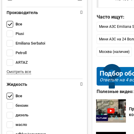
Производитель
Часто ищут:
Все
Мини АЗС Emiliana S
Piusi
Мини АЗС на 24 Вол
Emiliana Serbatoi
Москва (наличие)
Petroll
ARTAZ
Смотреть все
Подбор обо
Ответьте на 4 
Жидкость
Полезные видео:
Все
бензин
Пр
ко
дизель
масло