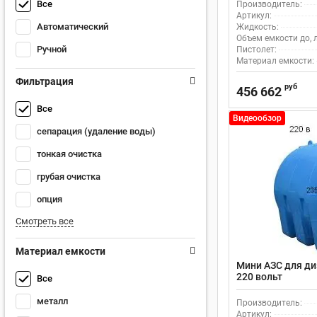
Все
Производитель:
Артикул:
Автоматический
Жидкость:
Объем емкости до, л
Ручной
Пистолет:
Материал емкости:
Фильтрация
руб
456 662
Все
Видеообзор
сепарация (удаление воды)
тонкая очистка
грубая очистка
опция
Смотреть все
Материал емкости
Мини АЗС для ди
220 вольт
Все
металл
Производитель:
Артикул: