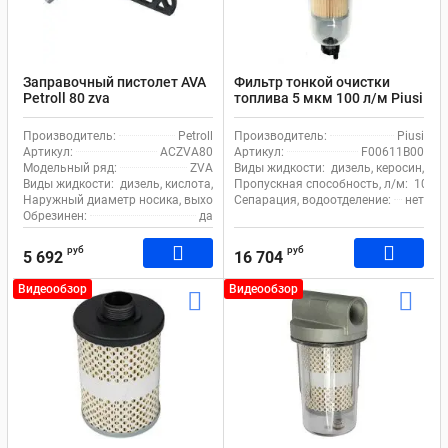
Заправочный пистолет AVA
Фильтр тонкой очистки
Petroll 80 zva
топлива 5 мкм 100 л/м Piusi
Clear Captor Filter Kit
F00611B00
Производитель:
Petroll
Производитель:
Piusi
Артикул:
ACZVA80
Артикул:
F00611B00
Модельный ряд:
ZVA
Виды жидкости:
дизель, керосин, бе
Виды жидкости:
дизель, кислота, бензин, керосин
Пропускная способность, л/м:
100
Наружный диаметр носика, выходное отверстие (излив), мм:
Сепарация, водоотделение:
24
нет
Обрезинен:
да
руб
руб
5 692
16 704
Видеообзор
Видеообзор