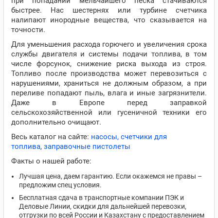
при попадании мельчайшего песка стачиваются
быстрее. Нас шестернях или турбине счетчика
налипают инородные вещества, что сказывается на
точности.
Для уменьшения расхода горючего и увеличения срока
службы двигателя и системы подачи топлива, в том
числе форсунок, снижение риска выхода из строя.
Топливо после производства может перевозиться с
нарушениями, храниться не должным образом, а при
переливе попадают пыль, влага и иные загрязнители.
Даже в Европе перед заправкой
сельскохозяйственной или гусеничной техники его
дополнительно очищают.
Весь каталог на сайте:
насосы,
счетчики для
топлива
,
заправочные пистолеты
Факты о нашей работе:
Лучшая цена, даем гарантию. Если окажемся не правы –
предложим спец условия.
Бесплатная сдача в транспортные компании ПЭК и
Деловые Линии, скидки для дальнейшей перевозки,
отгрузки по всей России и Казахстану с предоставлением