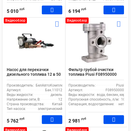
руб
руб
5 010
6 194
Видеообзор
Видеообзор
Насос для перекачки
Фильтр грубой очистки
дизельного топлива 12 в 50
топлива Piusi F08950000
л/м БелАк Стандарт
линейный 100 мкм
Производитель:
БелАвтоКомплект
Производитель:
Piusi
Артикул:
Бак.11012
Артикул:
F08950000
Виды жидкости:
дизель
Виды жидкости:
вода, бензин, керос
Напряжение сети, В:
12
Пропускная способность, л/м:
105
Страна производства:
Китай
Сепарация, водоотделение:
нет
Тип насоса:
электрический
руб
руб
5 762
2 981
Видеообзор
Видеообзор