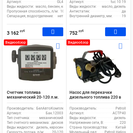
Артикул:
GL4
Артикул:
tuc 10 19
Виды жидкости:
масло, бензин, керосин, дизель
Виды жидкости:
масло, дизель
Пропускная способность, л/м:
105
Антистатик:
да
Сепарация, водоотделение:
нет
Внутренний диаметр, мм:
19
руб
руб
3 162
752
Видеообзор
Видеообзор
Счетчик топлива
Насос для перекачки
механический 20-120 л.м.
дизельного топлива 220 в
Белак бак.12003 для
Petroll Helios 40
дизеля
Производитель:
БелАвтоКомплект
Производитель:
Petroll
Артикул:
Бак.12003
Артикул:
ACTP40
Тип счетчика:
механический
Виды жидкости:
дизель
Тип счетного механизма:
дисковой
Напряжение сети, В:
220
Виды жидкости:
дизель, керосин
Страна производства:
Китай
Скорость потока, л/м:
20-120
Модельный ряд:
Petroll Helios