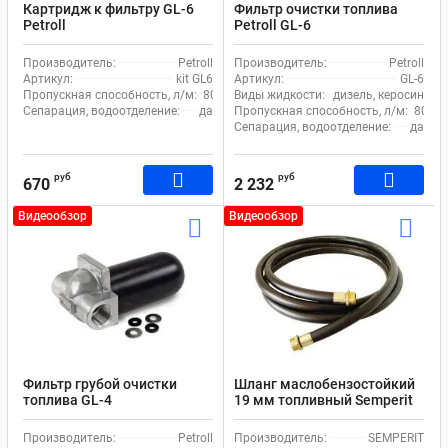
Картридж к фильтру GL-6
Фильтр очистки топлива
Petroll
Petroll GL-6
Производитель:
Petroll
Производитель:
Petroll
Артикул:
kit GL6
Артикул:
GL-6
Пропускная способность, л/м:
80
Виды жидкости:
дизель, керосин
Сепарация, водоотделение:
да
Пропускная способность, л/м:
80
Сепарация, водоотделение:
да
руб
руб
670
2 232
Видеообзор
Видеообзор
Фильтр грубой очистки
Шланг маслобензостойкий
топлива GL-4
19 мм топливный Semperit
TUC 10
Производитель:
Petroll
Производитель:
SEMPERIT