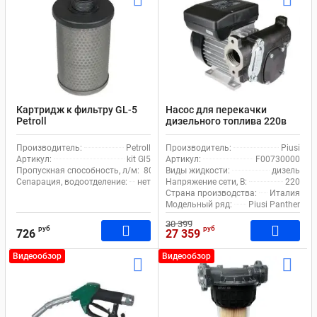
Картридж к фильтру GL-5
Насос для перекачки
Petroll
дизельного топлива 220в
Piusi Panther 56 F00730000
Производитель:
Petroll
Производитель:
Piusi
Артикул:
kit Gl5
Артикул:
F00730000
Пропускная способность, л/м:
80
Виды жидкости:
дизель
Сепарация, водоотделение:
нет
Напряжение сети, В:
220
Страна производства:
Италия
Модельный ряд:
Piusi Panther
30 399
руб
руб
726
27 359
Видеообзор
Видеообзор