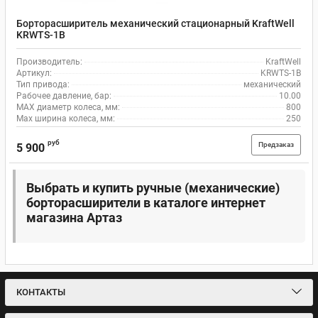
Борторасширитель механический стационарный KraftWell
KRWTS-1B
Производитель:
KraftWell
Артикул:
KRWTS-1B
Тип привода:
механический
Рабочее давление, бар:
10.00
MAX диаметр колеса, мм:
800
Max ширина колеса, мм:
250
руб
Предзаказ
5 900
Выбрать и купить ручные (механические)
борторасширители в каталоге интернет
магазина Артаз
КОНТАКТЫ