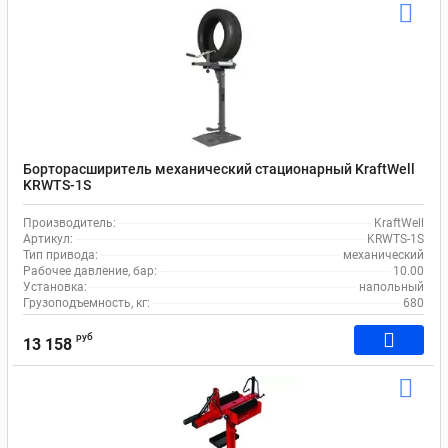
Борторасширитель механический стационарный KraftWell
KRWTS-1S
Производитель:
KraftWell
Артикул:
KRWTS-1S
Тип привода:
механический
Рабочее давление, бар:
10.00
Установка:
напольный
Грузоподъемность, кг:
680
руб
13 158