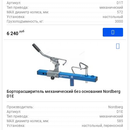
Артикул:
D1T
Тип привода:
механический
MAX диаметр колеса, мм:
572
Установка:
настольный
Грузоподъемность, кг:
3000
руб
6 240
Борторасширитель механический без основания Nordberg
D1E
Производитель:
Nordberg
Артикул:
D1E
Тип привода:
механический
MAX диаметр колеса, мм:
585
Установка:
настольный, переносной