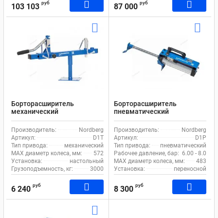
руб
руб
103 103
87 000
Борторасширитель
Борторасширитель
механический
пневматический
стационарный Nordberg D1T
переносной Nordberg D1P
Производитель:
Nordberg
Производитель:
Nordberg
Артикул:
D1T
Артикул:
D1P
Тип привода:
механический
Тип привода:
пневматический
MAX диаметр колеса, мм:
572
Рабочее давление, бар:
6.00 - 8.00
Установка:
настольный
MAX диаметр колеса, мм:
483
Грузоподъемность, кг:
3000
Установка:
переносной
руб
руб
6 240
8 300