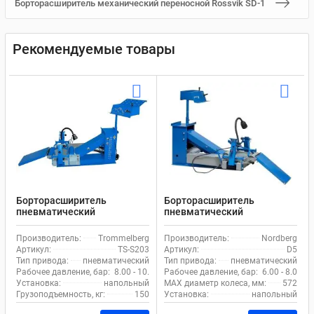
Борторасширитель механический переносной Rossvik SD-1
Рекомендуемые товары
Борторасширитель
Борторасширитель
пневматический
пневматический
стационарный Trommelberg
стационарный Nordberg D5
TS-S203 (фонарь в
(фонарь в комплекте)
Производитель:
Trommelberg
Производитель:
Nordberg
комплекте)
Артикул:
TS-S203
Артикул:
D5
Тип привода:
пневматический
Тип привода:
пневматический
Рабочее давление, бар:
8.00 - 10.00
Рабочее давление, бар:
6.00 - 8.00
Установка:
напольный
MAX диаметр колеса, мм:
572
Грузоподъемность, кг:
150
Установка:
напольный