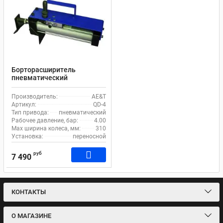
Борторасширитель
пневматический
переносной AE&T QD-4
Производитель:
AE&T
Артикул:
QD-4
Тип привода:
пневматический
Рабочее давление, бар:
4.00
Max ширина колеса, мм:
310
Установка:
переносной
руб
7 490
КОНТАКТЫ
О МАГАЗИНЕ