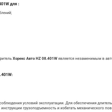
01W для :
блений;
иритель
Хорекс Авто HZ 08.401W
является незаменимым в авт
.401W:
и соблюдения условий эксплуатации. Для обеспечения длител
 инструкции грузоподъемность и избегать механического по