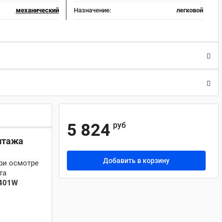
механический
Назначение:
легковой
5 824
руб
нтажа
Добавить в корзину
ри осмотре
та
.401W