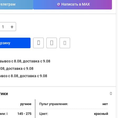
телеграм
Написать в MAX
+
орзину
ывоз с 8.08, доставка c 9.08
08, доставка c 9.08
оз с 8.08, доставка c 9.08
тики
ручное
Пульт управления:
нет
 мм:
i
145 - 275
Цвет:
красный