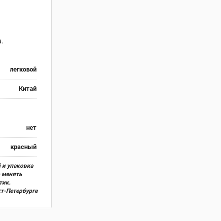
.
легковой
Китай
нет
красный
 и упаковка
о менять
тик.
кт-Петербурге