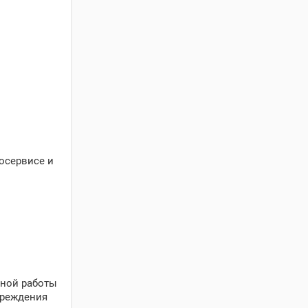
осервисе и
ьной работы
вреждения