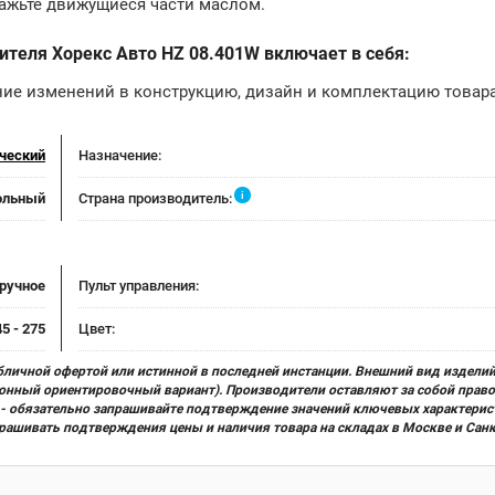
мажьте движущиеся части маслом.
теля Хорекс Авто HZ 08.401W включает в себя:
ние изменений в конструкцию, дизайн и комплектацию товара
ческий
Назначение:
i
тольный
Страна производитель:
ручное
Пульт управления:
5 - 275
Цвет:
бличной офертой или истинной в последней инстанции. Внешний вид изделий
ционный ориентировочный вариант). Производители оставляют за собой прав
х) - обязательно запрашивайте подтверждение значений ключевых характерис
прашивать подтверждения цены и наличия товара на складах в Москве и Сан