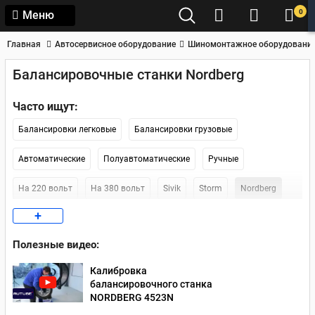
0
Меню
Главная
Автосервисное оборудование
Шиномонтажное оборудовани
Балансировочные станки Nordberg
Часто ищут:
Балансировки легковые
Балансировки грузовые
Автоматические
Полуавтоматические
Ручные
На 220 вольт
На 380 вольт
Sivik
Storm
Nordberg
+
Sicam
Kraftwell
AE&T
Наличие в Москве
По России
Полезные видео:
Наличие в СПб
Калибровка
балансировочного станка
NORDBERG 4523N