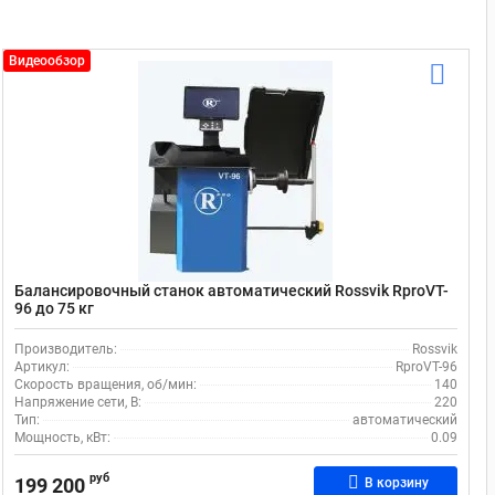
Видеообзор
Балансировочный станок автоматический Rossvik RproVT-
96 до 75 кг
Производитель:
Rossvik
Артикул:
RproVT-96
Скорость вращения, об/мин:
140
Напряжение сети, В:
220
Тип:
автоматический
Мощность, кВт:
0.09
руб
199 200
В корзину