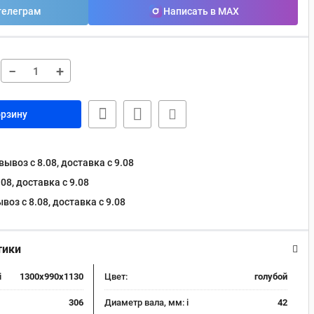
телеграм
Написать в MAX
−
+
орзину
ывоз с 8.08, доставка c 9.08
08, доставка c 9.08
оз с 8.08, доставка c 9.08
тики
i
1300x990x1130
Цвет:
голубой
306
Диаметр вала, мм:
i
42