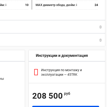
юйм:
i
10
MAX диаметр обода, дюйм:
i
24
Инструкции и документация
Инструкция по монтажу и
эксплуатации — 45TRK
ины
208 500
руб