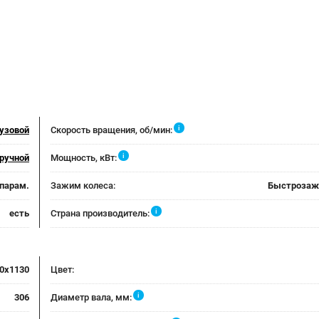
i
рузовой
Скорость вращения, об/мин:
i
ручной
Мощность, кВт:
 парам.
Зажим колеса:
Быстрозаж
i
есть
Страна производитель:
0x1130
Цвет:
i
306
Диаметр вала, мм: