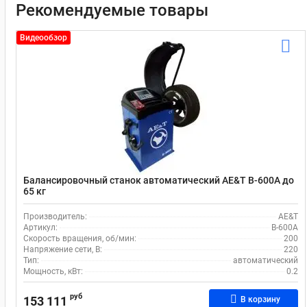
Рекомендуемые товары
Видеообзор
Балансировочный станок автоматический AE&T B-600A до
65 кг
Производитель:
AE&T
Артикул:
B-600A
Скорость вращения, об/мин:
200
Напряжение сети, В:
220
Тип:
автоматический
Мощность, кВт:
0.2
руб
153 111
В корзину