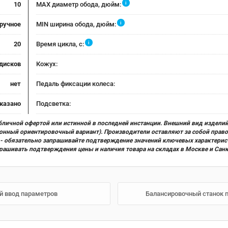
i
10
MAX диаметр обода, дюйм:
i
ручное
MIN ширина обода, дюйм:
i
20
Время цикла, с:
дисков
Кожух:
нет
Педаль фиксации колеса:
указано
Подсветка:
бличной офертой или истинной в последней инстанции. Внешний вид изделий
ционный ориентировочный вариант). Производители оставляют за собой прав
х) - обязательно запрашивайте подтверждение значений ключевых характерис
прашивать подтверждения цены и наличия товара на складах в Москве и Сан
й ввод параметров
Балансировочный станок п