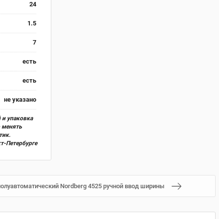
24
1.5
7
есть
есть
не указано
 и упаковка
о менять
тик.
кт-Петербурге
олуавтоматический Nordberg 4525 ручной ввод ширины