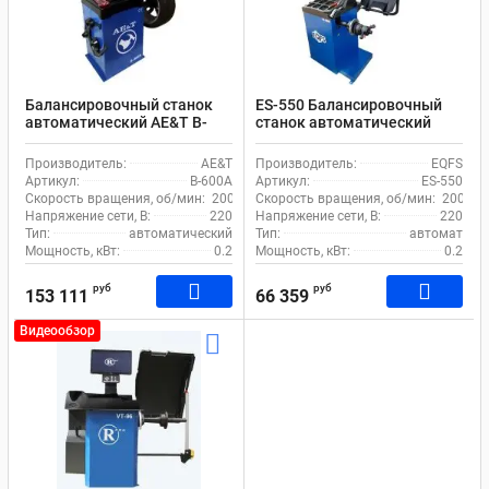
Балансировочный станок
ES-550 Балансировочный
автоматический AE&T B-
станок автоматический
600A до 65 кг
ввод 2 параметров
Производитель:
AE&T
Производитель:
EQFS
Артикул:
B-600A
Артикул:
ES-550
Скорость вращения, об/мин:
200
Скорость вращения, об/мин:
200
Напряжение сети, В:
220
Напряжение сети, В:
220
Тип:
автоматический
Тип:
автомат
Мощность, кВт:
0.2
Мощность, кВт:
0.2
руб
руб
153 111
66 359
Видеообзор