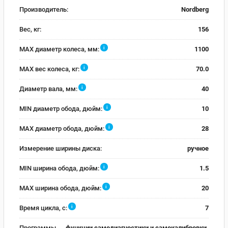
Производитель:
Nordberg
Вес, кг:
156
i
MAX диаметр колеса, мм:
1100
i
MAX вес колеса, кг:
70.0
i
Диаметр вала, мм:
40
i
MIN диаметр обода, дюйм:
10
i
MAX диаметр обода, дюйм:
28
Измерение ширины диска:
ручное
i
MIN ширина обода, дюйм:
1.5
i
MAX ширина обода, дюйм:
20
i
Время цикла, с:
7
Программы
функции самодиагностики и самокалибровки.