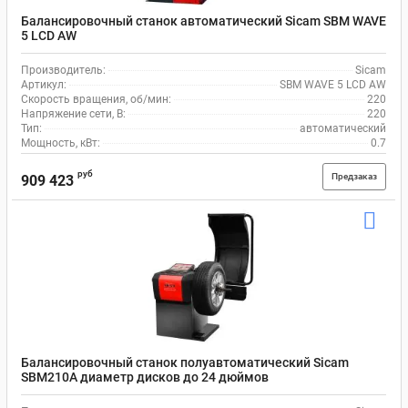
Балансировочный станок автоматический Sicam SBM WAVE
5 LCD AW
Производитель:
Sicam
Артикул:
SBM WAVE 5 LCD AW
Скорость вращения, об/мин:
220
Напряжение сети, В:
220
Тип:
автоматический
Мощность, кВт:
0.7
руб
Предзаказ
909 423
Балансировочный станок полуавтоматический Sicam
SBM210A диаметр дисков до 24 дюймов