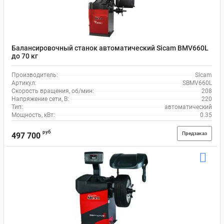
Балансировочный станок автоматический Sicam BMV660L
до 70 кг
Производитель:
Sicam
Артикул:
SBMV660L
Скорость вращения, об/мин:
208
Напряжение сети, В:
220
Тип:
автоматический
Мощность, кВт:
0.35
руб
Предзаказ
497 700