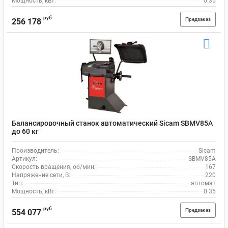
Мощность, кВт:
0.35
руб
Предзаказ
256 178
Балансировочный станок автоматический Sicam SBMV85A
до 60 кг
Производитель:
Sicam
Артикул:
SBMV85A
Скорость вращения, об/мин:
167
Напряжение сети, В:
220
Тип:
автомат
Мощность, кВт:
0.35
руб
Предзаказ
554 077