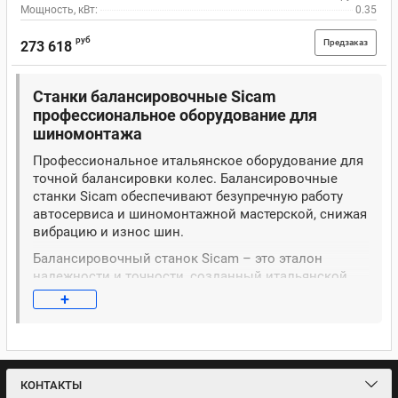
Мощность, кВт:
0.35
руб
Предзаказ
273 618
Cтанки балансировочные Sicam
профессиональное оборудование для
шиномонтажа
Профессиональное итальянское оборудование для
точной балансировки колес. Балансировочные
станки Sicam обеспечивают безупречную работу
автосервиса и шиномонтажной мастерской, снижая
вибрацию и износ шин.
Балансировочный станок Sicam – это эталон
надежности и точности, созданный итальянской
компанией с 1975-летней историей и входящей в
+
состав концерна Bosch Group. Оборудование
предназначено для эффективной работы со всеми
типами дисков легковых и грузовых автомобилей в
условиях высокого потока клиентов.
Балансировочный станок Сикам оснащен
КОНТАКТЫ