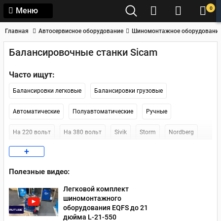
0
Меню
Главная
Автосервисное оборудование
Шиномонтажное оборудовани
Балансировочные станки Sicam
Часто ищут:
Балансировки легковые
Балансировки грузовые
Автоматические
Полуавтоматические
Ручные
На 220 вольт
На 380 вольт
Sivik
Storm
Nordberg
+
Sicam
Kraftwell
AE&T
Наличие в Москве
По России
Полезные видео:
Наличие в СПб
Легковой комплект
шиномонтажного
оборудования EQFS до 21
дюйма L-21-550