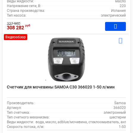
Виды жидкости:
масло
Напряжение сети, В:
220
Страна производства:
Испания
Тип насоса:
электрический
327 960
руб
308 282
Видеообзор
Счетчик для мочевины SAMOA С30 366020 1-50 л/мин
Производитель:
Samoa
Артикул:
366020
Тип счетчика:
электронный
Тип счетного механизма:
шестерни
Виды жидкости:
вода, масло, adblue/мочевина, стеклоомыватель, антиф
Скорость потока, л/м:
1-50