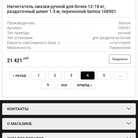
Нагнетатель смазки ручной для бочек 12-18 кг,
раздаточный шланг 1.5 м, переносной Samoa 108501
Производитель:
Samoa
Артикул:
108501
Тип привода:
ручной
Тип установки:
для раздачи из бочек
Емкость собственного бака, л:
отсутствует
Мобильность:
Переносной
руб
Предзаказ
21 421
« назад
1
2
3
4
5
...
9
все
вперёд »
КОНТАКТЫ
О МАГАЗИНЕ