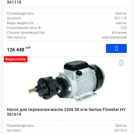
561110
Производитель:
Samoa
Артикул:
561110
Виды жидкости:
масло
Напряжение сети, В:
220
Страна производства:
Испания
Тип насоса:
электрический
руб
126 448
Видеообзор
Насос для перекачки масла 220в 50 л/м Samoa Flowstar HV
561614
Производитель:
Samoa
Артикул:
561614