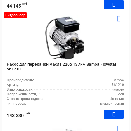
руб
44 145
Видеообзор
Насос для перекачки масла 220в 13 л/м Samoa Flowstar
561210
Производитель:
Samoa
Артикул:
561210
Виды жидкости:
масло
Напряжение сети, В:
220
Страна производства:
Испания
Тип насоса:
электрический
руб
143 330