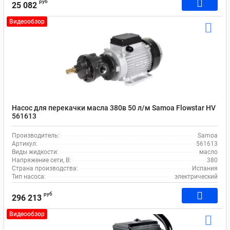
руб
25 082
Видеообзор
Насос для перекачки масла 380в 50 л/м Samoa Flowstar HV
561613
Производитель:
Samoa
Артикул:
561613
Виды жидкости:
масло
Напряжение сети, В:
380
Страна производства:
Испания
Тип насоса:
электрический
руб
296 213
Видеообзор