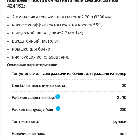
Комплект поставки нагнетателя смазки Samoa
424152:
2-х колесная тележка для емкостей 20 л Ø330мм;
насос с коэффициентом сжатия насоса 55:1;
выпускной шланг длиной 2 м х 1/4;
раздаточный пистолет;
крышка для бочки;
инструкция использования.
Основные характеристики:
Тип установки:
для раздачи из бочек
,
для раздачи из ведер
Для бочек вместимостью, кг:
20
i
Рабочее давление, бар:
3 , 10
i
Расход воздуха, л/мин:
230
Тип пистолета:
ручной
Наличие счетчика:
нет