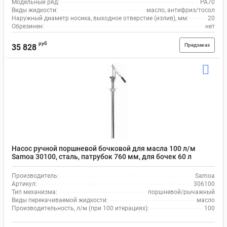
Модельный ряд:
PA70
Виды жидкости:
масло, антифриз/тосол
Наружный диаметр носика, выходное отверстие (излив), мм:
20
Обрезинен:
нет
руб
Предзаказ
35 828
Насос ручной поршневой бочковой для масла 100 л/м
Samoa 30100, сталь, патрубок 760 мм, для бочек 60 л
Производитель:
Samoa
Артикул:
306100
Тип механизма:
поршневой/рычажный
Виды перекачиваемой жидкости:
масло
Производительность, л/м (при 100 итерациях):
100