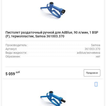
Пистолет раздаточный ручной для AdBlue, 90 л/мин, 1 BSP
(F), термопластик, Samoa 361003.370
Производитель:
Samoa
Артикул:
361003.370
Виды жидкости:
adblue/мочевина
Обрезинен:
нет
руб
Предзаказ
5 059