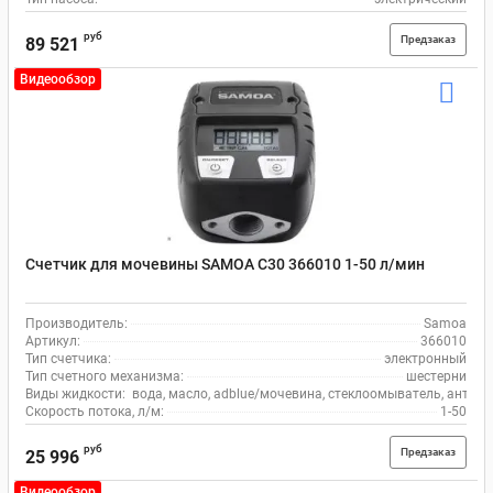
руб
Предзаказ
89 521
Видеообзор
Счетчик для мочевины SAMOA С30 366010 1-50 л/мин
Производитель:
Samoa
Артикул:
366010
Тип счетчика:
электронный
Тип счетного механизма:
шестерни
Виды жидкости:
вода, масло, adblue/мочевина, стеклоомыватель, антиф
Скорость потока, л/м:
1-50
руб
Предзаказ
25 996
Видеообзор