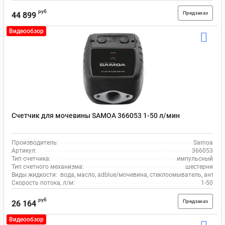
руб
Предзаказ
44 899
Видеообзор
Счетчик для мочевины SAMOA 366053 1-50 л/мин
Производитель:
Samoa
Артикул:
366053
Тип счетчика:
импульсный
Тип счетного механизма:
шестерни
Виды жидкости:
вода, масло, adblue/мочевина, стеклоомыватель, антиф
Скорость потока, л/м:
1-50
руб
Предзаказ
26 164
Видеообзор