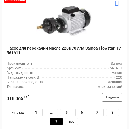
Насос для перекачки масла 220в 70 л/м Samoa Flowstar HV
561611
Производитель:
Samoa
Артикул:
561611
Виды жидкости:
масло
Напряжение сети, В:
220
Страна производства:
Испания
Тип насоса:
электрический
руб
Предзаказ
318 365
« назад
1
...
5
6
7
8
9
все