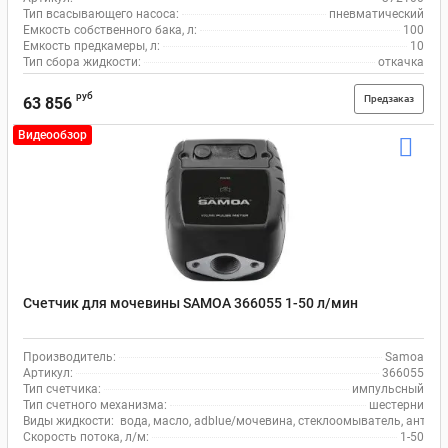
Тип всасывающего насоса:
пневматический
Емкость собственного бака, л:
100
Емкость предкамеры, л:
10
Тип сбора жидкости:
откачка
руб
Предзаказ
63 856
Видеообзор
Счетчик для мочевины SAMOA 366055 1-50 л/мин
Производитель:
Samoa
Артикул:
366055
Тип счетчика:
импульсный
Тип счетного механизма:
шестерни
Виды жидкости:
вода, масло, adblue/мочевина, стеклоомыватель, антиф
Скорость потока, л/м:
1-50