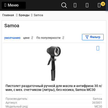
0
Меню
Главная
Бренды
Samoa
Samoa
Фильтр
умолчанию
цене
По популярности
Пистолет раздаточный ручной для масла и антифриза 30 л/
мин, c мех. счетчиком (литры), без носика, Samoa MC30
365801
Производитель:
Samoa
Артикул:
365801
Модельный ряд:
MC30