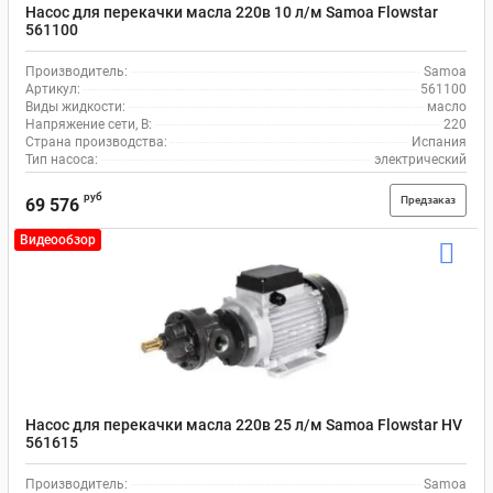
Насос для перекачки масла 220в 10 л/м Samoa Flowstar
561100
Производитель:
Samoa
Артикул:
561100
Виды жидкости:
масло
Напряжение сети, В:
220
Страна производства:
Испания
Тип насоса:
электрический
руб
Предзаказ
69 576
Видеообзор
Насос для перекачки масла 220в 25 л/м Samoa Flowstar HV
561615
Производитель:
Samoa