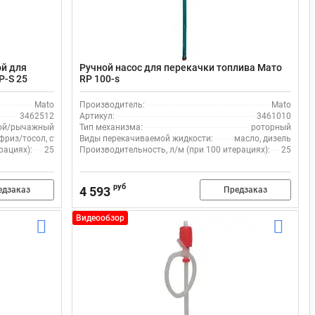
ой для
Ручной насос для перекачки топлива Мато
P-S 25
RP 100-s
лапан,
Mato
Производитель:
Mato
3462512
Артикул:
3461010
ой/рычажный
Тип механизма:
роторный
фриз/тосол, стеклоомыватель
Виды перекачиваемой жидкости:
масло, дизель
рациях):
25
Производительность, л/м (при 100 итерациях):
25
руб
4 593
едзаказ
Предзаказ
Видеообзор