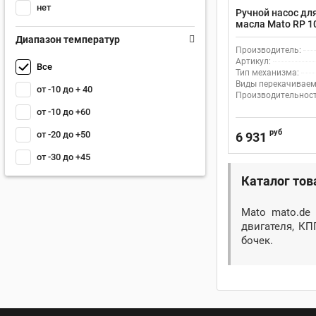
нет
Ручной насос дл
масла Mato RP 1
Диапазон температур
Производитель:
Артикул:
Все
Тип механизма:
Виды перекачиваем
от -10 до + 40
Производительность
от -10 до +60
руб
от -20 до +50
6 931
от -30 до +45
Каталог тов
Mato mato.de
двигателя, КП
бочек.