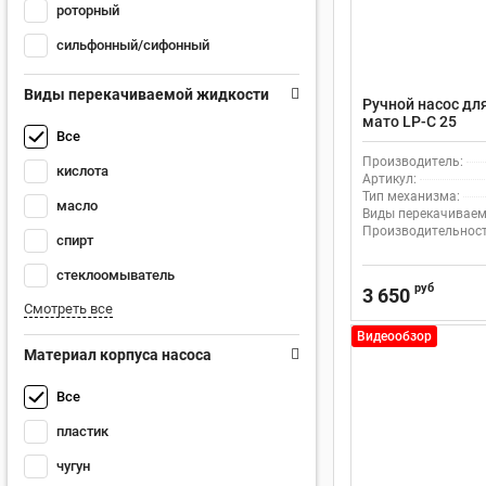
роторный
сильфонный/сифонный
Виды перекачиваемой жидкости
Ручной насос дл
мато LP-C 25
Все
Производитель:
кислота
Артикул:
Тип механизма:
масло
Виды перекачиваем
Производительность
спирт
стеклоомыватель
руб
3 650
Смотреть все
Видеообзор
Материал корпуса насоса
Все
пластик
чугун