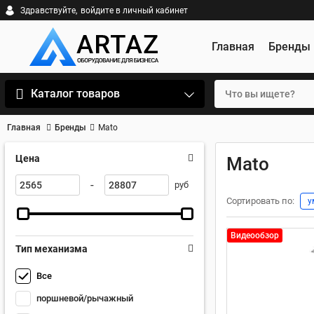
Здравствуйте,
войдите в личный кабинет
Главная
Бренды
Каталог товаров
Главная
Бренды
Mato
Цена
Mato
-
руб
Сортировать по:
у
Видеообзор
Тип механизма
Все
поршневой/рычажный