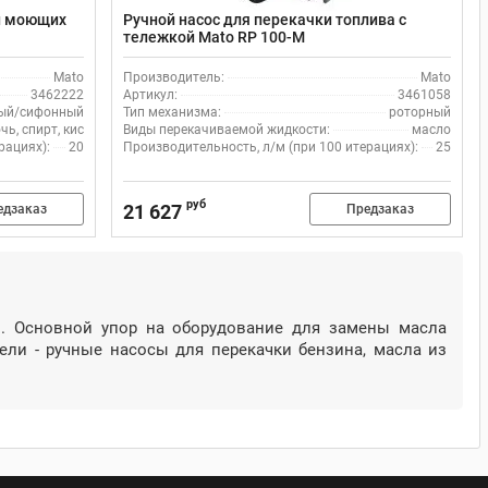
 и моющих
Ручной насос для перекачки топлива с
тележкой Mato RP 100-M
Mato
Производитель:
Mato
3462222
Артикул:
3461058
ый/сифонный
Тип механизма:
роторный
чь, спирт, кислота
Виды перекачиваемой жидкости:
масло
рациях):
20
Производительность, л/м (при 100 итерациях):
25
руб
21 627
едзаказ
Предзаказ
и. Основной упор на оборудование для замены масла
ели - ручные насосы для перекачки бензина, масла из