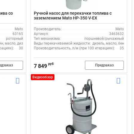
ива со
Ручной насос для перекачки топлива с
заземлением Mato HP-350 V-EX
Mato
Производитель:
Mato
63165
Артикул:
3463632
роторный
Тип механизма:
поршневой/рычажный
ин, масло, дизель
Виды перекачиваемой жидкости:
дизель, масло, бензин
рациях):
30
Производительность, л/м (при 100 итерациях):
35
руб
7 849
едзаказ
Предзаказ
Видеообзор