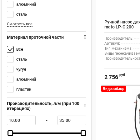
алюминий
сталь
Ручной насос дл
Смотреть все
mato LP-C 200
Материал проточной части
Производитель:
Артикул:
Тип механизма:
Все
Виды перекачиваем
Производительность
сталь
чугун
руб
2 756
алюминий
Видеообзор
пластик
Производительность, л/м (при 100
итерациях)
-