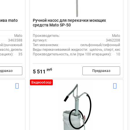
лива mato
Ручной насос для перекачки моющих
средств Mato SP-50
Mato
Производитель:
Mato
3463588
Артикул:
3462208
ой/рычажный
Тип механизма:
сильфонный/сифонный
масло, дизель
Виды перекачиваемой жидкости:
щелочь, спирт, кислота
рациях):
35
Производительность, л/м (при 100 итерациях):
10
руб
5 511
едзаказ
Предзаказ
Видеообзор