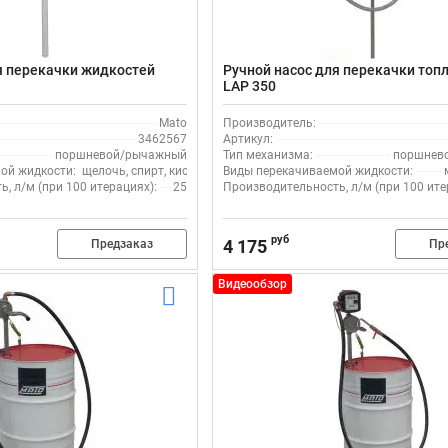
я перекачки жидкостей
Ручной насос для перекачки топ
LAP 350
Mato
Производитель:
3462567
Артикул:
поршневой/рычажный
Тип механизма:
поршнев
ой жидкости:
щелочь, спирт, кислота
Виды перекачиваемой жидкости:
, л/м (при 100 итерациях):
25
Производительность, л/м (при 100 ите
руб
4 175
Предзаказ
Пр
Видеообзор