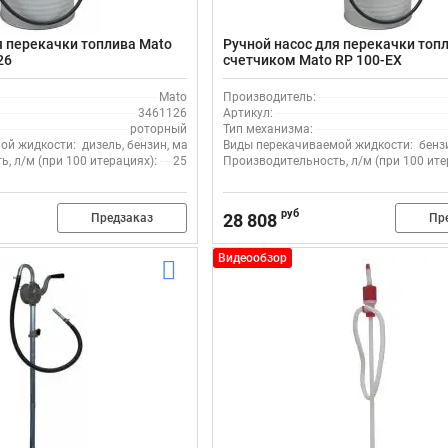
я перекачки топлива Mato
Ручной насос для перекачки топл
26
счетчиком Mato RP 100-EX
Mato
Производитель:
3461126
Артикул:
роторный
Тип механизма:
ой жидкости:
дизель, бензин, масло
Виды перекачиваемой жидкости:
бенз
, л/м (при 100 итерациях):
25
Производительность, л/м (при 100 ите
руб
28 808
Предзаказ
Пр
Видеообзор