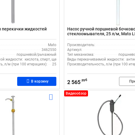
я перекачки жидкостей
Насос ручной поршневой бочков
стеклоомывателя, 25 л/м, Mato L
3462512, встроенный обратный к
пластик/металл
Mato
Производитель:
3462550
Артикул:
поршневой/рычажный
Тип механизма:
поршнев
ой жидкости:
кислота, спирт, щелочь
Виды перекачиваемой жидкости:
анти
, л/м (при 100 итерациях):
25
Производительность, л/м (при 100 ите
руб
2 565
В корзину
Пр
Видеообзор