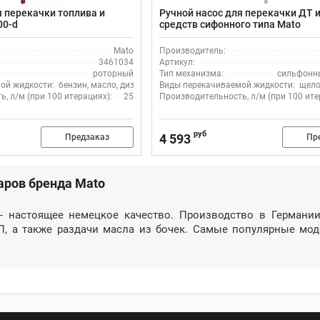
я перекачки топлива и
Ручной насос для перекачки ДТ
00-d
средств сифонного типа Mato
Mato
Производитель:
3461034
Артикул:
роторный
Тип механизма:
сильфонн
ой жидкости:
бензин, масло, дизель
Виды перекачиваемой жидкости:
щело
, л/м (при 100 итерациях):
25
Производительность, л/м (при 100 ите
руб
4 593
Предзаказ
Пр
аров бренда Mato
 - настоящее немецкое качество. Производство в Германи
П, а также раздачи масла из бочек. Самые популярные мод