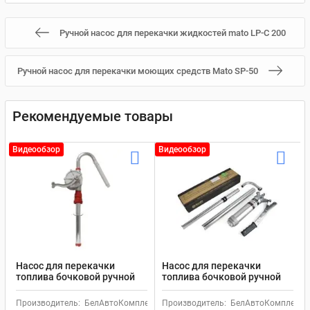
Ручной насос для перекачки жидкостей mato LP-C 200
Ручной насос для перекачки моющих средств Mato SP-50
Рекомендуемые товары
Видеообзор
Видеообзор
Насос для перекачки
Насос для перекачки
топлива бочковой ручной
топлива бочковой ручной
Титан БелАк
Пегас БелАк с рычажным
приводом
Производитель:
БелАвтоКомплект
Производитель:
БелАвтоКомплект