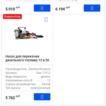
руб
руб
5 010
6 194
Видеообзор
Насос для перекачки
дизельного топлива 12 в 50
л/м БелАк Стандарт
Производитель:
БелАвтоКомплект
Артикул:
Бак.11012
Виды жидкости:
дизель
Напряжение сети, В:
12
Страна производства:
Китай
Тип насоса:
электрический
руб
5 762