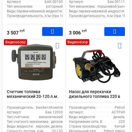
Артикул:
БАК.00100
Артикул:
Бак.00111
Тип механизма:
роторный
Тип механизма:
поршневой/рычажн
Виды перекачиваемой жидкости:
дизель, масло
Виды перекачиваемой жидкости:
ди
Производительность, л/м (при 100 итерациях):
Производительность, л/м (при 100 и
25
руб
руб
3 507
3 006
Видеообзор
Видеообзор
Счетчик топлива
Насос для перекачки
механический 20-120 л.м.
дизельного топлива 220 в
Белак бак.12003 для
Petroll Helios 40
дизеля
Производитель:
БелАвтоКомплект
Производитель:
Petroll
Артикул:
Бак.12003
Артикул:
ACTP40
Тип счетчика:
механический
Виды жидкости:
дизель
Тип счетного механизма:
дисковой
Напряжение сети, В:
220
Виды жидкости:
керосин, дизель
Страна производства:
Китай
Скорость потока, л/м:
20-120
Модельный ряд:
Petroll Helios