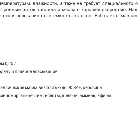
емпературам, влажности, а таже не требует специального 
ет ровный поток топлива и масла с хорошей скоростью. На
ва или перекачивать в емкость станков. Работает с масла
м 0,25 л.
одачу и плавное всасывание
авлические масла вязкостью до 90 SAE, керосина
ссивное органические кислоты, щелочи, аммиак, эфиры