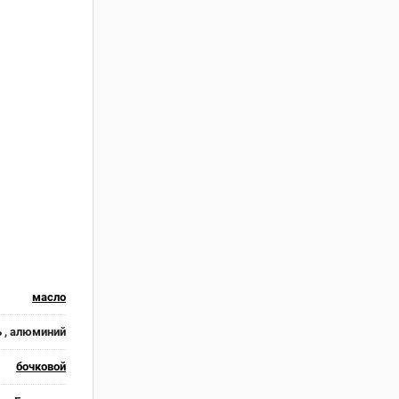
масло
ь , алюминий
бочковой