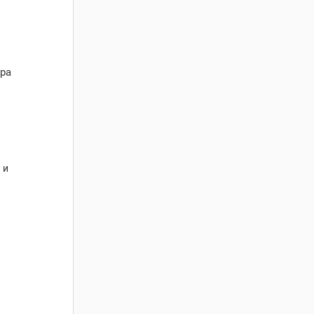
ра
 и