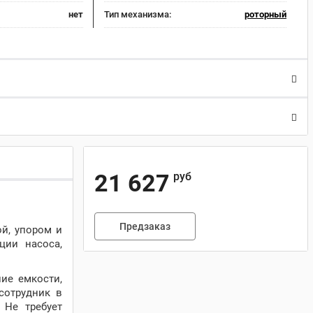
нет
Тип механизма:
роторный
21 627
руб
Предзаказ
й, упором и
ции насоса,
ие емкости,
сотрудник в
 Не требует