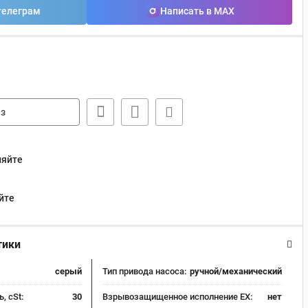
телеграм
Написать в MAX
з
няйте
йте
тики
серый
Тип привода насоса:
ручной/механический
, cSt:
30
Взрывозащищенное исполнение EX:
нет