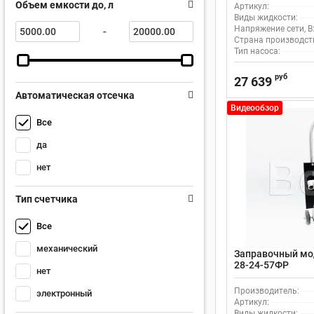
Объем емкости до, л
Артикул:
Виды жидкости:
Напряжение сети, В
-
Страна производст
Тип насоса:
руб
27 639
Автоматическая отсечка
Видеообзор
Все
да
нет
Тип счетчика
Все
механический
Заправочный мод
28-24-57ФР
нет
Производитель:
электронный
Артикул:
Виды жидкости: