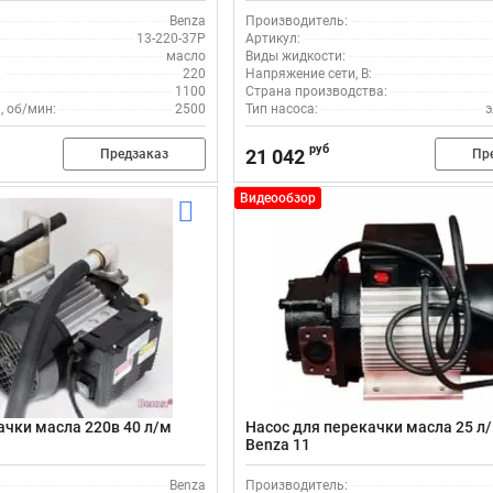
Benza
Производитель:
13-220-37Р
Артикул:
масло
Виды жидкости:
:
220
Напряжение сети, В:
1100
Страна производства:
, об/мин:
2500
Тип насоса:
э
руб
21 042
Предзаказ
Пр
Видеообзор
ачки масла 220в 40 л/м
Насос для перекачки масла 25 л
Benza 11
Benza
Производитель: