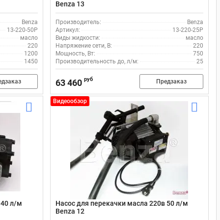
Benza 13
Benza
Производитель:
Benza
13-220-50Р
Артикул:
13-220-25Р
масло
Виды жидкости:
масло
220
Напряжение сети, В:
220
1200
Мощность, Вт:
750
1450
Производительность до, л/м:
25
руб
63 460
едзаказ
Предзаказ
Видеообзор
 40 л/м
Насос для перекачки масла 220в 50 л/м
Benza 12