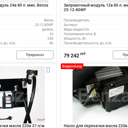
уль 24в 80 л. мин. Benza
Заправочный модуль 12в 80 л. м
25-12-80ФР
Benza
Производитель:
25-12-80ФР
Артикул:
дизель
Виды жидкости:
:
24
Напряжение сети, В:
240
Мощность, Вт:
 до, л/м:
80
Производительность до, л/м:
руб
79 242
Предзаказ
Пр
Видеообзор
ачки масла 220в 37 л/м
Насос для перекачки масла 220в