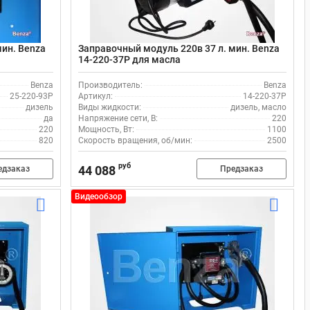
мин. Benza
Заправочный модуль 220в 37 л. мин. Benza
14-220-37Р для масла
Benza
Производитель:
Benza
25-220-93Р
Артикул:
14-220-37Р
дизель
Виды жидкости:
дизель, масло
да
Напряжение сети, В:
220
220
Мощность, Вт:
1100
820
Скорость вращения, об/мин:
2500
руб
44 088
едзаказ
Предзаказ
Видеообзор