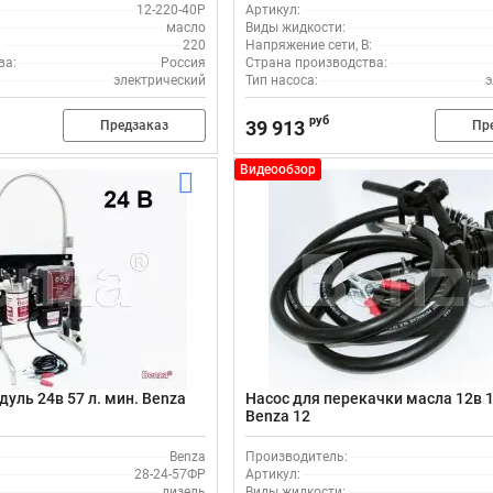
12-220-40Р
Артикул:
масло
Виды жидкости:
:
220
Напряжение сети, В:
ва:
Россия
Страна производства:
электрический
Тип насоса:
э
руб
39 913
Предзаказ
Пр
Видеообзор
уль 24в 57 л. мин. Benza
Насос для перекачки масла 12в 
Benza 12
Benza
Производитель:
28-24-57ФР
Артикул:
дизель
Виды жидкости: