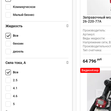
Коммерческое
Малый бизнес
Заправочный мод
26-220-77А
Жидкость
Производитель:
Артикул:
Все
Виды жидкости:
Напряжение сети, В
бензин
Производительность
Тип счетчика:
дизель
руб
64 796
Сила тока, А
Видеообзор
Все
2.5
4.1
4.6
5