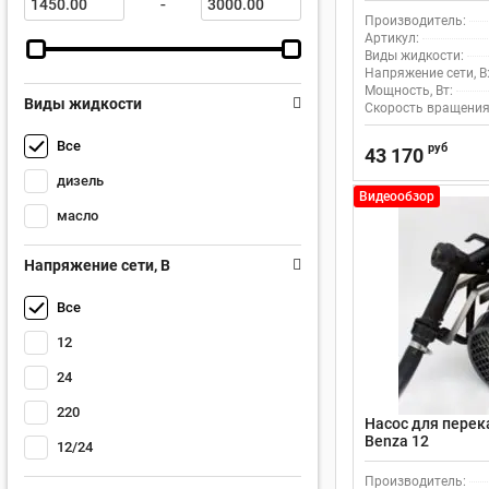
-
Производитель:
Артикул:
Виды жидкости:
Напряжение сети, В
Мощность, Вт:
Виды жидкости
Скорость вращения
Все
руб
43 170
дизель
Видеообзор
масло
Напряжение сети, В
Все
12
24
220
Насос для перек
Benza 12
12/24
Производитель: