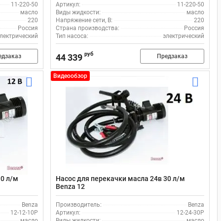
11-220-50
Артикул:
11-220-50
масло
Виды жидкости:
масло
220
Напряжение сети, В:
220
Россия
Страна производства:
Россия
лектрический
Тип насоса:
электрический
руб
44 339
едзаказ
Предзаказ
Видеообзор
10 л/м
Насос для перекачки масла 24в 30 л/м
Benza 12
Benza
Производитель:
Benza
12-12-10Р
Артикул:
12-24-30Р
масло
Виды жидкости:
масло