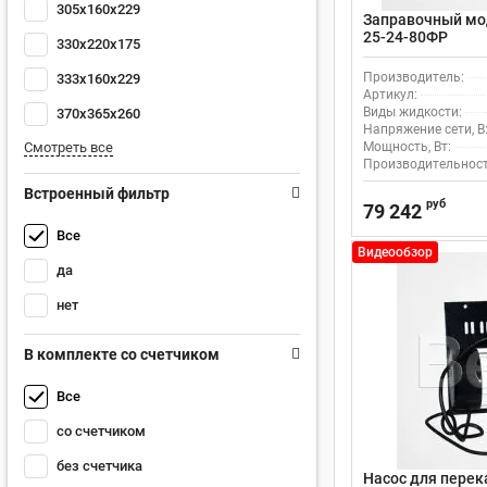
305x160x229
Заправочный мод
25-24-80ФР
330x220x175
Производитель:
333x160x229
Артикул:
Виды жидкости:
370x365x260
Напряжение сети, В
Смотреть все
Мощность, Вт:
Производительность
Встроенный фильтр
руб
79 242
Все
Видеообзор
да
нет
В комплекте со счетчиком
Все
со счетчиком
без счетчика
Насос для перек