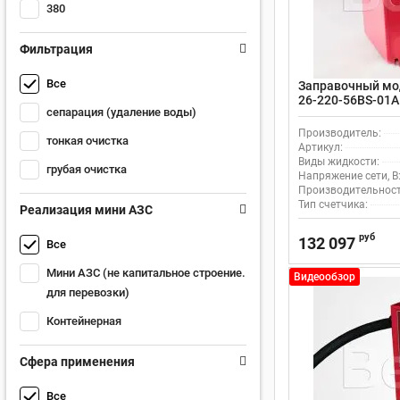
380
Фильтрация
Все
Заправочный мод
26-220-56BS-01A
сепарация (удаление воды)
Производитель:
тонкая очистка
Артикул:
Виды жидкости:
грубая очистка
Напряжение сети, В
Производительность
Тип счетчика:
Реализация мини АЗС
руб
132 097
Все
Мини АЗС (не капитальное строение.
Видеообзор
для перевозки)
Контейнерная
Сфера применения
Все