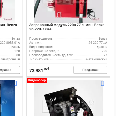
мин. Benza
Заправочный модуль 220в 77 л. мин. Benza
26-220-77ФА
Benza
Производитель:
Benza
-220-80BS-01A
Артикул:
26-220-77ФА
дизель
Виды жидкости:
дизель
220
Напряжение сети, В:
220
80
Производительность до, л/м:
77
электронный
Тип счетчика:
механический
руб
73 981
едзаказ
Предзаказ
Видеообзор