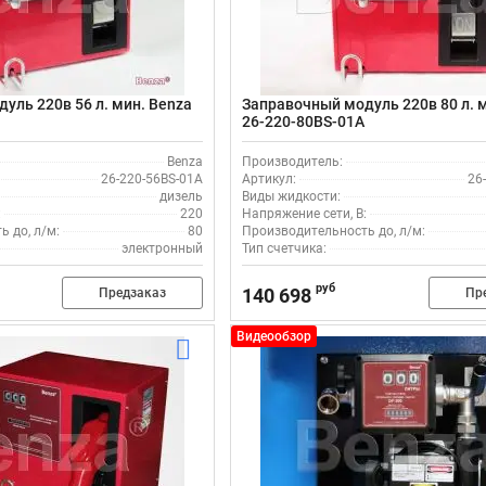
уль 220в 56 л. мин. Benza
Заправочный модуль 220в 80 л. 
26-220-80BS-01A
Benza
Производитель:
26-220-56BS-01A
Артикул:
26
дизель
Виды жидкости:
:
220
Напряжение сети, В:
 до, л/м:
80
Производительность до, л/м:
электронный
Тип счетчика:
руб
140 698
Предзаказ
Пр
Видеообзор