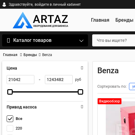
Здравствуйте,
войдите в личный кабинет
Главная
Бренды
Каталог товаров
Главная
Бренды
Benza
Цена
Benza
-
руб
Сортировать по:
у
Видеообзор
Привод насоса
Все
220