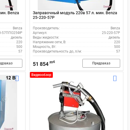
мин. Benza
Заправочный модуль 220в 57 л. мин. Benza
25-220-57Р
Benza
Производитель:
Benza
0-57ППО25ФР
Артикул:
25-220-57Р
дизель
Виды жидкости:
дизель
220
Напряжение сети, В:
220
500
Мощность, Вт:
500
57
Производительность до, л/м:
57
руб
51 854
едзаказ
Предзаказ
Видеообзор