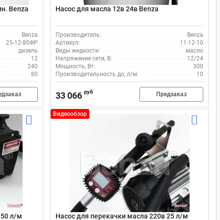
ин. Benza
Насос для масла 12в 24в Benza
Benza
Производитель:
Benza
25-12-80ФР
Артикул:
11-12-10
дизель
Виды жидкости:
масло
12
Напряжение сети, В:
12/24
240
Мощность, Вт:
300
80
Производительность до, л/м:
10
руб
33 066
едзаказ
Предзаказ
Видеообзор
 50 л/м
Насос для перекачки масла 220в 25 л/м