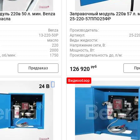
уль 220в 50 л. мин. Benza
Заправочный модуль 220в 57 л. 
масла
25-220-57ППО25ФР
Benza
Производитель:
13-220-50Р
Артикул:
25-22
масло
Виды жидкости:
:
220
Напряжение сети, В:
2000
Мощность, Вт:
, об/мин:
1750
Производительность до, л/м:
руб
126 920
Предзаказ
Пр
Видеообзор