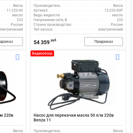
Benza
Производитель:
Benza
11-220-40
Артикул:
12-220-50Р
масло
Виды жидкости:
масло
220
Напряжение сети, В:
220
Россия
Страна производства:
Россия
лектрический
Тип насоса:
электрический
руб
54 359
едзаказ
Предзаказ
Видеообзор
/м 220в
Насос для перекачки масла 50 л/м 220в
Benza 11
Benza
Производитель:
Benza