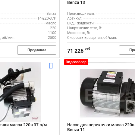
Benza 13
Benza
Производитель:
14-220-37Р
Артикул:
масло
Виды жидкости:
:
220
Напряжение сети, В:
1100
Мощность, Вт:
, об/мин:
2500
Скорость вращения, об/мин:
руб
71 226
Предзаказ
Пр
Видеообзор
ачки масла 220в 37 л/м
Насос для перекачки масла 220в
Benza 11