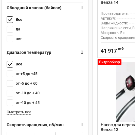
Benza 14
Обводный клапан (байпас)
Производитель:
Артикул:
Все
Виды жидкости:
Напряжение сети, В
да
Мощность, Вт:
Скорость вращения
нет
руб
41 917
Диапазон температур
Видеообзор
Все
от +5 до +45
от -5 до + 60
от -10 до + 40
от -10 до + 45
Смотреть все
Скорость вращения, об/мин
Насос для перек
Benza 13