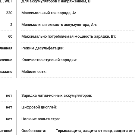
EL
, WET
Для аккумуляторов с напряжением, В:
220
Максимальный ток заряда, А:
2
Минимальная емкость аккумулятора, Ач:
60
Максимально потребляемая мощность зарядки, Вт:
ленная
Режим десульфатации:
указано
Количество ступеней зарядки:
указано
Мобильность:
нет
Зарядка литий-ионных аккумуляторов:
нет
Цифровой дисплей:
нет
Наличие вольтметра:
ытовой
Особенности:
Термозащита, защита от искр, защита от 