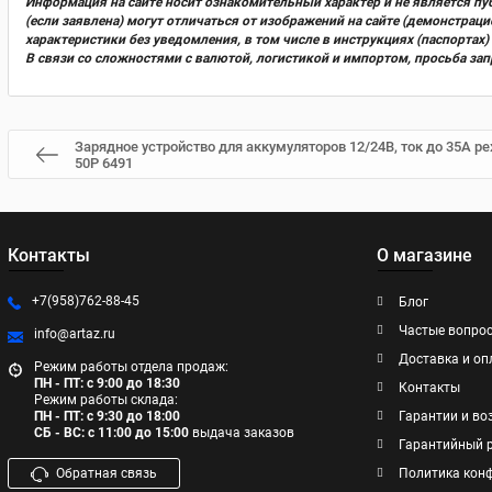
Информация на сайте носит ознакомительный характер и не является пу
(если заявлена) могут отличаться от изображений на сайте (демонстра
характеристики без уведомления, в том числе в инструкциях (паспорта
В связи со сложностями с валютой, логистикой и импортом, просьба за
Зарядное устройство для аккумуляторов 12/24В, ток до 35А р
50P 6491
Контакты
О магазине
+7(958)762-88-45
Блог
Частые вопро
info@artaz.ru
Доставка и оп
Режим работы отдела продаж:
ПН - ПТ: с 9:00 до 18:30
Контакты
Режим работы склада:
ПН - ПТ: с 9:30 до 18:00
Гарантии и во
СБ - ВС: с 11:00 до 15:00
выдача заказов
Гарантийный 
Обратная связь
Политика кон