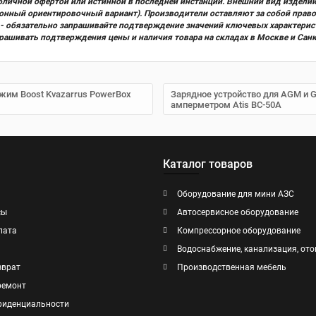
бличной офертой или истинной в последней инстанции. Внешний вид изделий
ционный ориентировочный вариант). Производители оставляют за собой прав
х) - обязательно запрашивайте подтверждение значений ключевых характерис
прашивать подтверждения цены и наличия товара на складах в Москве и Сан
ежим Boost Kvazarrus PowerBox
Зарядное устройство для AGM и 
амперметром Atis BC-50A
Каталог товаров
Оборудование для мини АЗС
сы
Автосервисное оборудование
лата
Компрессорное оборудование
Водоснабжение, канализация, ото
зврат
Производственная мебель
ремонт
фиденциальности