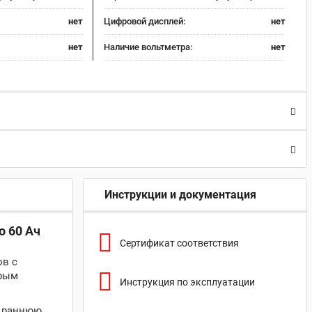
нет
Цифровой дисплей:
нет
нет
Наличие вольтметра:
нет
Инструкции и документация
о 60 Ач
Сертификат соответствия
ов с
орым
Инструкция по эксплуатации
я раннюю