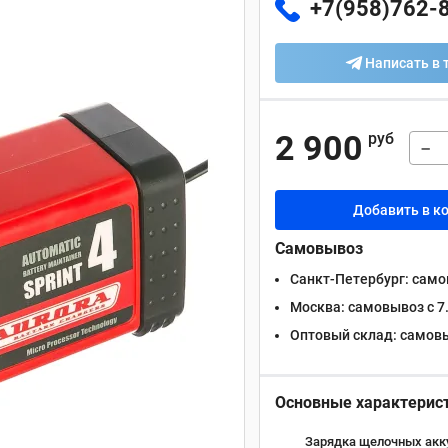
+7(958)762-
Написать в 
2 900
руб
−
Добавить в к
Самовывоз
Санкт-Петербург:
самов
Москва:
самовывоз с 7.
Оптовый склад:
самовыв
Основные характерис
Зарядка щелочных акк