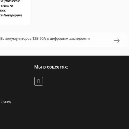
 и упаковка
о менять
тик.
кт-Петербурге
GEL аккумуляторов 12В 50А с цифровым дисплеем и
Мы в соцсетях:
пление