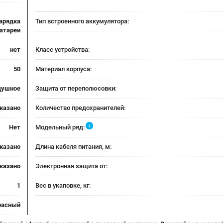
Зарядка
Тип встроенного аккумулятора:
атареи
нет
Класс устройства:
50
Материал корпуса:
душное
Защита от переполюсовки:
указано
Количество предохранителей:
i
Нет
Модельный ряд:
указано
Длина кабеля питания, м:
указано
Электронная защита от:
1
Вес в укаповке, кг:
расный