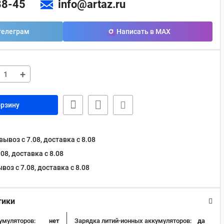
88-45
info@artaz.ru
телеграм
Написать в MAX
+
орзину
ывоз с 7.08, доставка c 8.08
08, доставка c 8.08
оз с 7.08, доставка c 8.08
тики
умуляторов:
нет
Зарядка литий-ионных аккумуляторов:
да