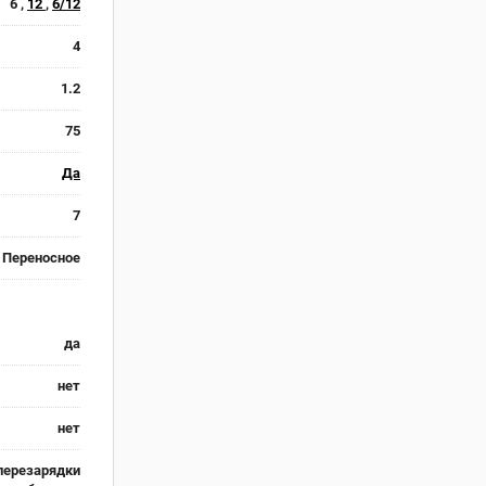
6 ,
12
,
6/12
4
1.2
75
Да
7
Переносное
да
нет
нет
перезарядки