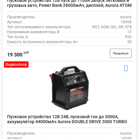
Пусковое устройство 12В пуск до 1700А запуск легковых и
грузовых авто, Power Bank 28000мАч, дисплей, Aurora ATOM
28 18908
Производитель:
Aurora
Артикул:
18908
Тип обслуживаемого аккумулятора:
WET, AGM, GEL, MF, EFB
Напряжение аккумулятора, В:
12
Ток пуска, А:
850
Емкость встроенного аккумулятора, Ач:
28
руб
Предзаказ
19 300
Видеообзор
Пусковое устройство 12В 24В, пусковой ток до 3000А,
аккумулятор 44000мАч Aurora DOUBLE DRIVE 3000 TURBO
PRO 14544
Производитель:
Aurora
Артикул:
14544