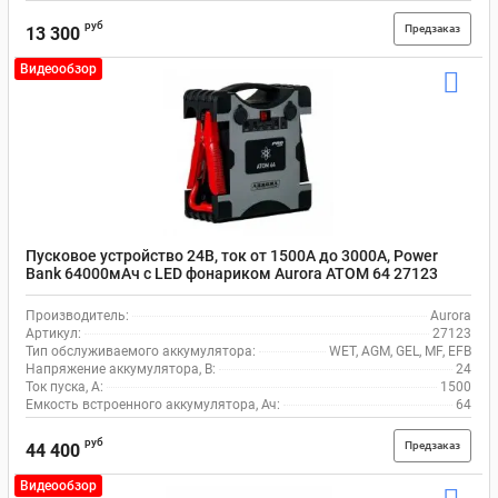
руб
Предзаказ
13 300
Видеообзор
Пусковое устройство 24В, ток от 1500А до 3000А, Power
Bank 64000мАч с LED фонариком Aurora ATOM 64 27123
Производитель:
Aurora
Артикул:
27123
Тип обслуживаемого аккумулятора:
WET, AGM, GEL, MF, EFB
Напряжение аккумулятора, В:
24
Ток пуска, А:
1500
Емкость встроенного аккумулятора, Ач:
64
руб
Предзаказ
44 400
Видеообзор