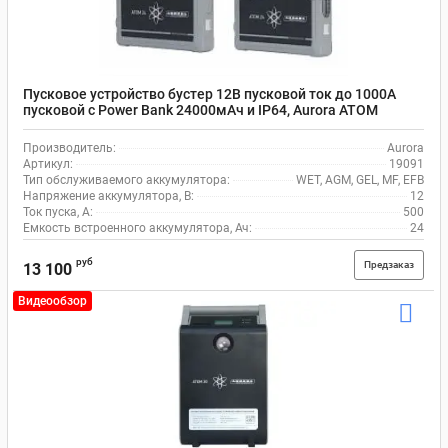
Пусковое устройство бустер 12В пусковой ток до 1000А
пусковой с Power Bank 24000мАч и IP64, Aurora ATOM
2419091
Производитель:
Aurora
Артикул:
19091
Тип обслуживаемого аккумулятора:
WET, AGM, GEL, MF, EFB
Напряжение аккумулятора, В:
12
Ток пуска, А:
500
Емкость встроенного аккумулятора, Ач:
24
руб
Предзаказ
13 100
Видеообзор