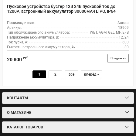
Пусковое устройство бустер 12В 24В пусковой ток до
1200А, встроенный аккумулятор 30000мАч LiPO, IP64
Aurora ATOM 30 18909
Производитель:
Aurora
Артикул:
18909
Тип обслуживаемого аккумулятора:
WET, AGM, GEL, MF, EFB
Напряжение аккумулятора, В:
12, 24
Ток пуска, А:
600
Емкость встроенного аккумулятора, Ач:
30
руб
Предзаказ
20 800
1
2
все
вперёд »
КОНТАКТЫ
О МАГАЗИНЕ
КАТАЛОГ ТОВАРОВ