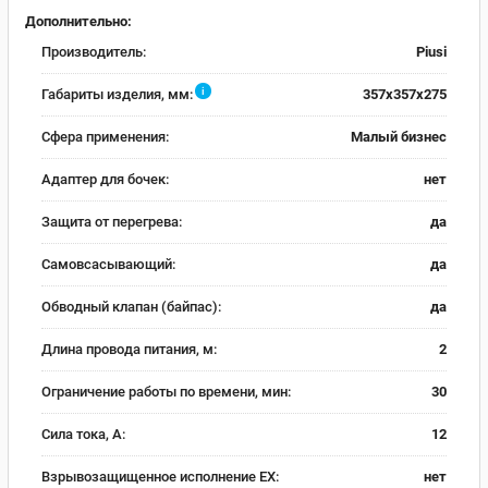
Дополнительно:
Производитель:
Piusi
i
Габариты изделия, мм:
357x357x275
Сфера применения:
Малый бизнес
Адаптер для бочек:
нет
Защита от перегрева:
да
Самовсасывающий:
да
Обводный клапан (байпас):
да
Длина провода питания, м:
2
Ограничение работы по времени, мин:
30
Сила тока, А:
12
Взрывозащищенное исполнение EX:
нет