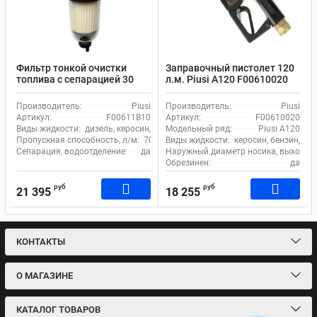
Фильтр тонкой очистки
Заправочный пистолет 120
топлива с сепарацией 30
л.м. Piusi А120 F00610020
мкм 70 л.м. Piusi Clear
Captor Filter Kit water
Производитель:
Piusi
Производитель:
Piusi
F00611B10
Артикул:
F00611B10
Артикул:
F00610020
Виды жидкости:
дизель, керосин, бензин
Модельный ряд:
Piusi А120
Пропускная способность, л/м:
70
Виды жидкости:
керосин, бензин, ди
Сепарация, водоотделение:
да
Наружный диаметр носика, выходное 
Обрезинен:
да
руб
руб
21 395
18 255
КОНТАКТЫ
О МАГАЗИНЕ
КАТАЛОГ ТОВАРОВ