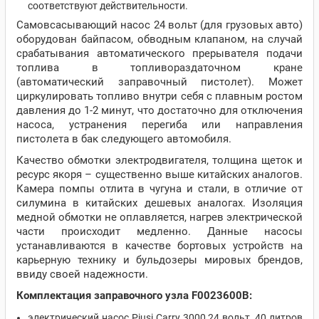
соответствуют действительности.
Самовсасывающий насос 24 вольт (для грузовых авто)
оборудован байпасом, обводным клапаном, на случай
срабатывания автоматического прерывателя подачи
топлива в топливораздаточном кране
(автоматический заправочный пистолет). Может
циркулировать топливо внутри себя с плавным ростом
давления до 1-2 минут, что достаточно для отключения
насоса, устранения перегиба или направления
пистолета в бак следующего автомобиля.
Качество обмотки электродвигателя, толщина щеток и
ресурс якоря – существенно выше китайских аналогов.
Камера помпы отлита в чугуна и стали, в отличие от
силумина в китайских дешевых аналогах. Изоляция
медной обмотки не оплавляется, нагрев электрической
части происходит медленно. Данные насосы
устанавливаются в качестве бортовых устройств на
карьерную технику и бульдозеры мировых брендов,
ввиду своей надежности.
Комплектация заправочного узла F0023600B:
электрический насос Piusi Carry 3000 24 вольт, 40 литров