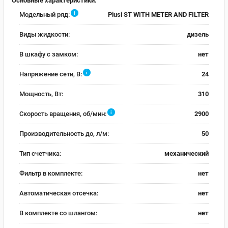
Основные характеристики:
i
Модельный ряд:
Piusi ST WITH METER AND FILTER
Виды жидкости:
дизель
В шкафу с замком:
нет
i
Напряжение сети, В:
24
Мощность, Вт:
310
i
Скорость вращения, об/мин:
2900
Производительность до, л/м:
50
Тип счетчика:
механический
Фильтр в комплекте:
нет
Автоматическая отсечка:
нет
В комплекте со шлангом:
нет