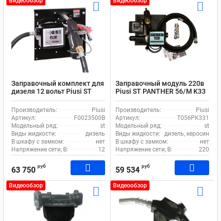
Видеообзор
Видеообзор
Заправочный комплект для
Заправочный модуль 220в
дизеля 12 вольт Piusi ST
Piusi ST PANTHER 56/M K33
BYPASS 3000/12V K33
T056PK331
F0023500B
Производитель:
Piusi
Производитель:
Piusi
Артикул:
F0023500B
Артикул:
T056PK331
Модельный ряд:
st
Модельный ряд:
st
Виды жидкости:
дизель
Виды жидкости:
дизель, керосин
В шкафу с замком:
нет
В шкафу с замком:
нет
Напряжение сети, В:
12
Напряжение сети, В:
220
руб
руб
63 750
59 534
Видеообзор
Видеообзор