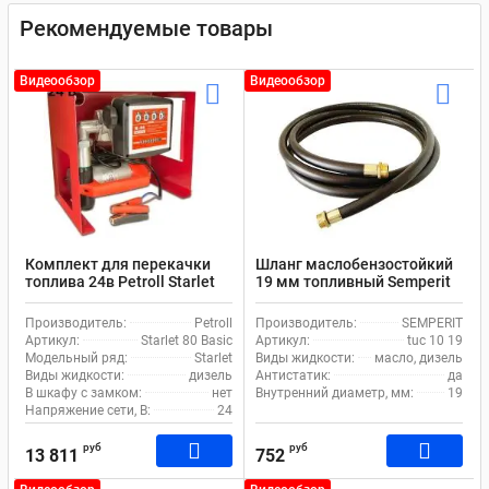
Рекомендуемые товары
Видеообзор
Видеообзор
Комплект для перекачки
Шланг маслобензостойкий
топлива 24в Petroll Starlet
19 мм топливный Semperit
80 Basic
TUC 10
Производитель:
Petroll
Производитель:
SEMPERIT
Артикул:
Starlet 80 Basic
Артикул:
tuc 10 19
Модельный ряд:
Starlet
Виды жидкости:
масло, дизель
Виды жидкости:
дизель
Антистатик:
да
В шкафу с замком:
нет
Внутренний диаметр, мм:
19
Напряжение сети, В:
24
руб
руб
13 811
752