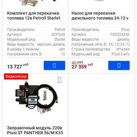
Комплект для перекачки
Насос для перекачки
топлива 12в Petroll Starlet
дизельного топлива 24-12 v
40
Piusi Carry 3000 F00224240
Производитель:
Petroll
Производитель:
Piusi
Артикул:
DCFD40
Артикул:
F00224240
Модельный ряд:
Starlet
Виды жидкости:
дизель
Виды жидкости:
керосин, дизель
Напряжение сети, В:
24, 12/24, 12
В шкафу с замком:
нет
Страна производства:
Италия
Напряжение сети, В:
12
Модельный ряд:
Piusi Carry
30 399
руб
руб
13 727
27 359
Видеообзор
Заправочный модуль 220в
Piusi ST PANTHER 56/M K33