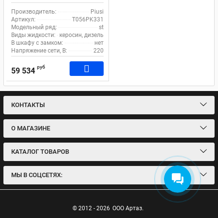
T056PK331
Производитель:
Piusi
Артикул:
T056PK331
Модельный ряд:
st
Виды жидкости:
керосин, дизель
В шкафу с замком:
нет
Напряжение сети, В:
220
руб
59 534
КОНТАКТЫ
О МАГАЗИНЕ
КАТАЛОГ ТОВАРОВ
МЫ В СОЦСЕТЯХ:
© 2012 - 2026
ООО Артаз.